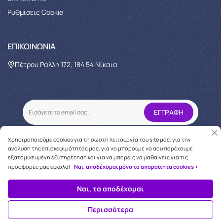
Ρυθμίσεις Cookie
ΕΠΙΚΟΙΝΩΝΊΑ
Πέτρου Ράλλη 172, 184 54 Νίκαια
Χρησιμοποιούμε cookies για τη σωστή λειτουργία του site μας, για την
ανάλυση της επισκεψιμότητάς μας, για να μπορούμε να σου παρέχουμε
εξατομικευμένη εξυπηρέτηση και για να μπορείς να μαθαίνεις για τις
προσφορές μας εύκολα!
Ναι, αποδέχομαι μόνο τα απαραίτητα cookies >
Copyright © 2026
oneforcare.gr
Ναι, τα αποδέχομαι
Περισσότερα