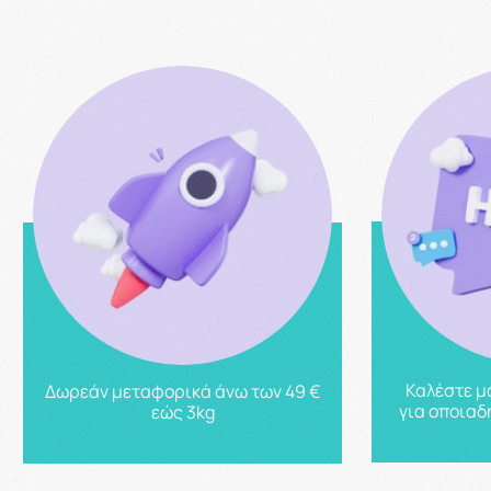
Καλέστε μ
Δωρεάν μεταφορικά άνω των 49 €
για οποιαδ
εώς 3kg