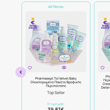
40 Πόντοι
Ph
Pharmasept Tol Velvet Baby
Περ
Ολοκληρωμένο Πακέτο Βρεφικής
Crea
Περιποίησης
Deter
Top Seller
Η τιμή μας:
39.87€