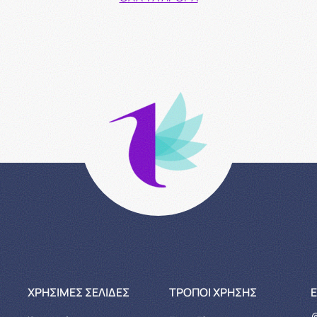
XΡΉΣΙΜΕΣ ΣΕΛΊΔΕΣ
ΤΡΌΠΟΙ ΧΡΉΣΗΣ
Ε