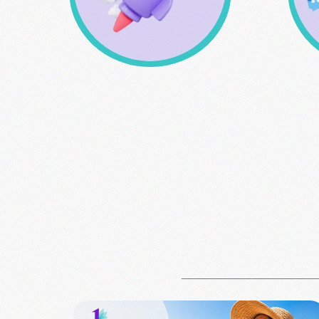
Δωρεάν μεταφορικά άνω
των 49 € εώς 3kg
οπ