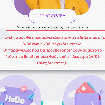
POINT SYSTEM
Με το νέο σύστημα ανταμοιβής πόντων έχετε τη
δυνατότητα να συλλέξετε πόντους κάθε φορά που
X
Το e-shop μας θα παραμείνει κλειστό για το διάστημα απ
ολοκληρώνεται την παραγγελία σας!
8
/08
έως
21/08
, λόγω διακοπών.
Οι παραγγελίες που θα πραγματοποιηθούν σε αυτό το
διάστημα θα εξυπηρετηθούν από τη Δευτέρα 24/08
Καλές διακοπές!!!