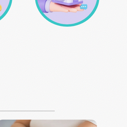
σης
Δυνατότητα παραλαβής
από το φυσικό μας
κατάστημα