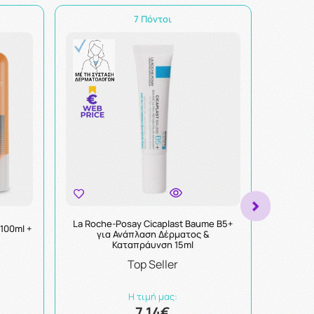
7 Πόντοι
La Roche-Posay Cicaplast Baume B5+
Pharm
100ml +
για Ανάπλαση Δέρματος &
Sensiti
Καταπράυνση 15ml
Αφρόλου
Top Seller
Η τιμή μας:
7.14€