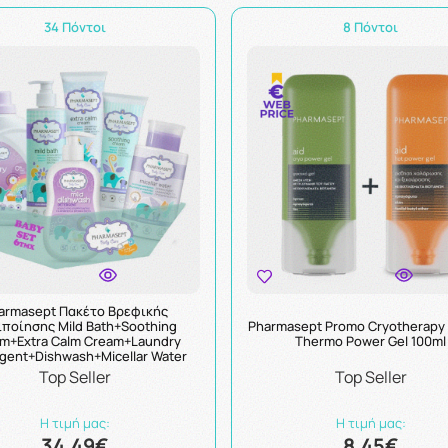
34 Πόντοι
8 Πόντοι
armasept Πακέτο Βρεφικής
ιποίησης Mild Bath+Soothing
Pharmasept Promo Cryotherapy 
m+Extra Calm Cream+Laundry
Thermo Power Gel 100ml
gent+Dishwash+Micellar Water
Top Seller
Top Seller
Η τιμή μας:
Η τιμή μας:
34.49€
8.45€