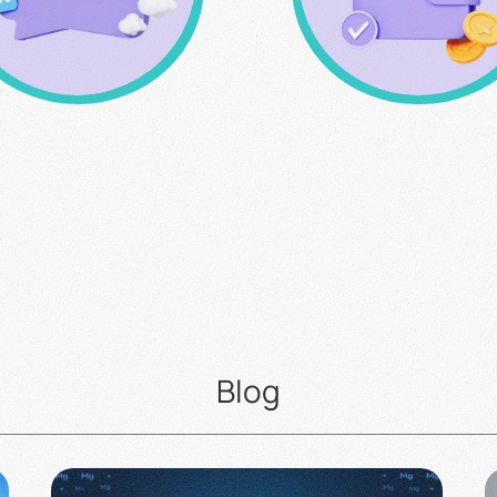
Καλέστε μας για
Σύστημα Επιβράβευ
παραγγελίες & για
κερδίστε πόντους
οιαδήποτε απορία σας
αγοράζοντας
213 0994 912
Blog