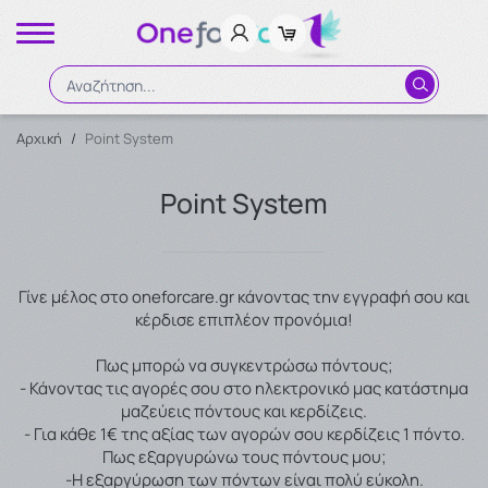
Αναζήτηση...
Αρχική
/
Point System
Αναζήτηση
Point System
Γίνε μέλος στο oneforcare.gr κάνοντας την εγγραφή σου και
κέρδισε επιπλέον προνόμια!
Πως μπορώ να συγκεντρώσω πόντους;
- Κάνοντας τις αγορές σου στο ηλεκτρονικό μας κατάστημα
μαζεύεις πόντους και κερδίζεις.
- Για κάθε 1€ της αξίας των αγορών σου κερδίζεις 1 πόντο.
Πως εξαργυρώνω τους πόντους μου;
-Η εξαργύρωση των πόντων είναι πολύ εύκολη.