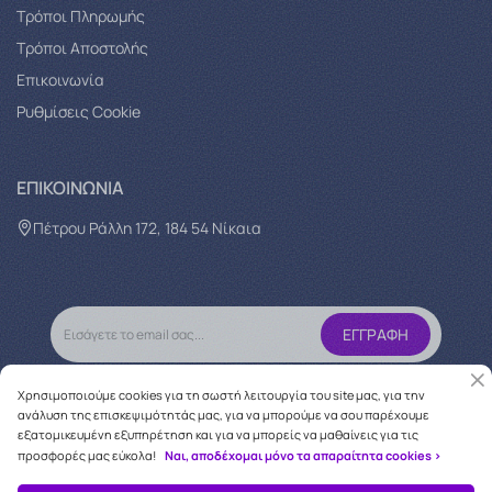
Tρόποι Πληρωμής
Τρόποι Αποστολής
Επικοινωνία
Ρυθμίσεις Cookie
ΕΠΙΚΟΙΝΩΝΊΑ
Πέτρου Ράλλη 172, 184 54 Νίκαια
Χρησιμοποιούμε cookies για τη σωστή λειτουργία του site μας, για την
ανάλυση της επισκεψιμότητάς μας, για να μπορούμε να σου παρέχουμε
εξατομικευμένη εξυπηρέτηση και για να μπορείς να μαθαίνεις για τις
προσφορές μας εύκολα!
Ναι, αποδέχομαι μόνο τα απαραίτητα cookies >
Copyright © 2026
oneforcare.gr