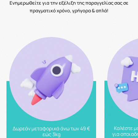
Ενημερωθείτε για την εξέλιξη της παραγγελίας σας σε
πραγματικό χρόνο, γρήγορα & απλά!
Καλέστε μ
Δωρεάν μεταφορικά άνω των 49 €
για οποιαδ
εώς 3kg