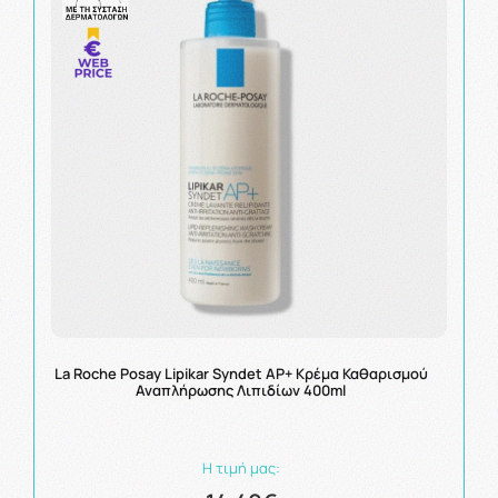
La Roche Posay Lipikar Syndet AP+ Κρέμα Καθαρισμού
Αναπλήρωσης Λιπιδίων 400ml
Η τιμή μας: