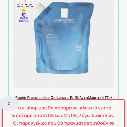
La Roche Posay Lipikar Gel Lavant Refill Ανταλλακτικό Τζελ
Καθαρισμού με Καταπραϋντική Δράση 400ml
X
Το e-shop μας θα παραμείνει κλειστό για το
Top Seller
διάστημα από
8
/08
έως
21/08
, λόγω διακοπών.
Η τιμή μας:
Οι παραγγελίες που θα πραγματοποιηθούν σε