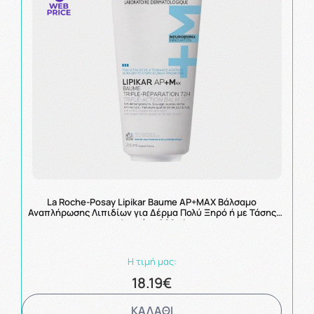
La Roche-Posay Lipikar Baume AP+MAX Βάλσαμο
Αναπλήρωσης Λιπιδίων για Δέρμα Πολύ Ξηρό ή με Τάσης
Ατοπίας 200ml
Η τιμή μας:
18.19€
ΚΑΛΑΘΙ