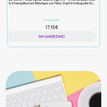
& Επανορθωτικό Βάλσαμο για Πολύ Ξηρή Επιδερμίδα Eco
Συσκευασία 200ml
Η τιμή μας:
17.15€
ΜΗ ΔΙΑΘΈΣΙΜΟ