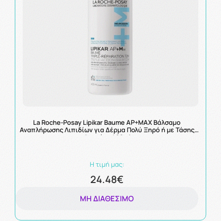
La Roche-Posay Lipikar Baume AP+MAX Βάλσαμο
Αναπλήρωσης Λιπιδίων για Δέρμα Πολύ Ξηρό ή με Τάσης
Ατοπίας 400ml
Η τιμή μας:
24.48€
ΜΗ ΔΙΑΘΈΣΙΜΟ