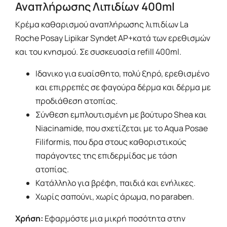
Αναπλήρωσης Λιπιδίων 400ml
Κρέμα καθαρισμού αναπλήρωσης λιπιδίων La
Roche Posay Lipikar Syndet AP+κατά των ερεθισμών
και του κνησμού. Σε συσκευασία refill 400ml.
Ιδανικο για ευαίσθητο, πολύ ξηρό, ερεθισμένο
και επιρρεπές σε φαγούρα δέρμα και δέρμα με
προδιάθεση ατοπίας.
Σύνθεση εμπλουτισμένη με βούτυρο Shea και
Niacinamide, που σχετίζεται με το Aqua Posae
Filiformis, που δρα στους καθοριστικούς
παράγοντες της επιδερμίδας με τάση
ατοπίας.
Κατάλληλο για βρέφη, παιδιά και ενήλικες.
Χωρίς σαπούνι, χωρίς άρωμα, no paraben.
Χρήση:
Εφαρμόστε μια μικρή ποσότητα στην