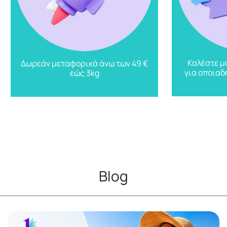
Καλέστε μ
Δωρεάν μεταφορικά άνω των 49 €
για οποιαδ
εώς 3kg
Blog