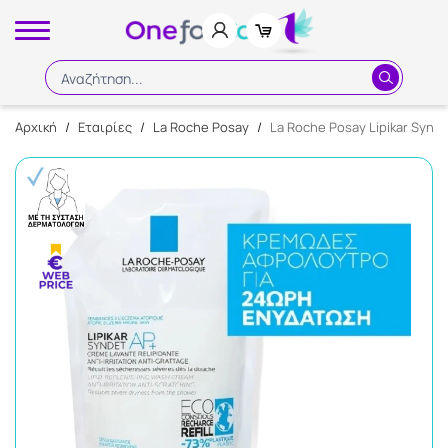
Αναζήτηση...
Αρχική
/
Εταιρίες
/
La Roche Posay
/
La Roche Posay Lipikar Syn
Αναζήτηση