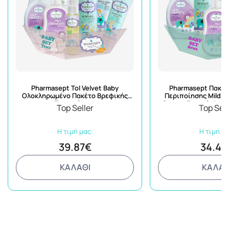
Pharmasept Tol Velvet Baby
Pharmasept Πακέτ
Ολοκληρωμένο Πακέτο Βρεφικής
Περιποίησης Mild B
Περιποίησης
Cream+Extra Calm C
Top Seller
Top Sell
Detergent+Dishwash+
Η τιμή μας:
Η τιμή μα
39.87€
34.49
ΚΑΛΑΘΙ
ΚΑΛΑΘ