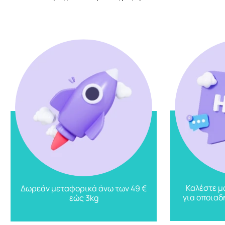
Καλέστε μ
Δωρεάν μεταφορικά άνω των 49 €
για οποιαδ
εώς 3kg