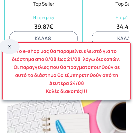
Περιποίησης
Cream+Extra Calm C
Top Seller
Top Sell
Detergent+Dishwash+
Η τιμή μας:
Η τιμή μα
39.87€
34.49
ΚΑΛΑΘΙ
ΚΑΛΑΘ
X
Το e-shop μας θα παραμείνει κλειστό για το
διάστημα από
8
/08
έως
21/08
, λόγω διακοπών.
Οι παραγγελίες που θα πραγματοποιηθούν σε
αυτό το διάστημα θα εξυπηρετηθούν από τη
Δευτέρα 24/08
Καλές διακοπές!!!