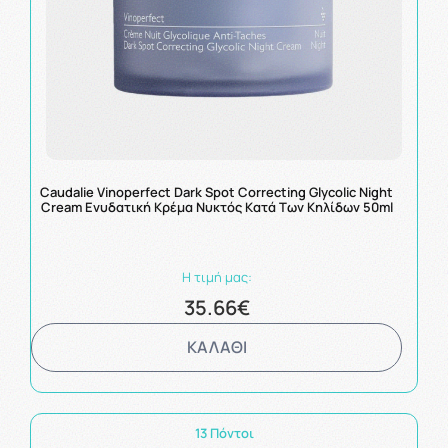
Caudalie Vinoperfect Dark Spot Correcting Glycolic Night
Cream Ενυδατική Κρέμα Νυκτός Kατά Tων Κηλίδων 50ml
Η τιμή μας:
35.66€
ΚΑΛΑΘΙ
13 Πόντοι