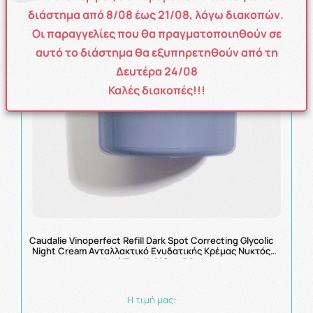
διάστημα από
8
/08
έως
21/08
, λόγω διακοπών.
Οι παραγγελίες που θα πραγματοποιηθούν σε
αυτό το διάστημα θα εξυπηρετηθούν από τη
Δευτέρα 24/08
Καλές διακοπές!!!
Caudalie Vinoperfect Refill Dark Spot Correcting Glycolic
Night Cream Ανταλλακτικό Ενυδατικής Κρέμας Νυκτός
Kατά Tων Κηλίδων 50ml
Η τιμή μας: