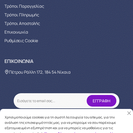
Τρόποι Παραγγελίας
Tρόποι Πληρωμής
Τρόποι Αποστολής
Επικοινωνία
Ρυθμίσεις Cookie
ΕΠΙΚΟΙΝΩΝΊΑ
Πέτρου Ράλλη 172, 184 54 Νίκαια
Χρησιμοποιούμε cookies για τη σωστή λειτουργία του site μας, για την
ανάλυση της επισκεψιμότητάς μας, για να μπορούμε να σου παρέχουμε
εξατομικευμένη εξυπηρέτηση και για να μπορείς να μαθαίνεις για τις