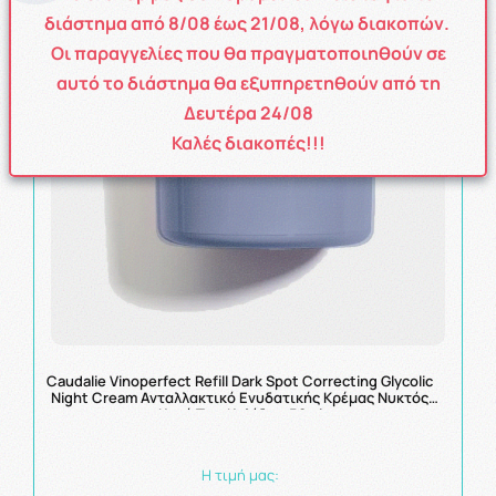
διάστημα από
8
/08
έως
21/08
, λόγω διακοπών.
Οι παραγγελίες που θα πραγματοποιηθούν σε
αυτό το διάστημα θα εξυπηρετηθούν από τη
Δευτέρα 24/08
Καλές διακοπές!!!
Caudalie Vinoperfect Refill Dark Spot Correcting Glycolic
Night Cream Ανταλλακτικό Ενυδατικής Κρέμας Νυκτός
Kατά Tων Κηλίδων 50ml
Η τιμή μας: