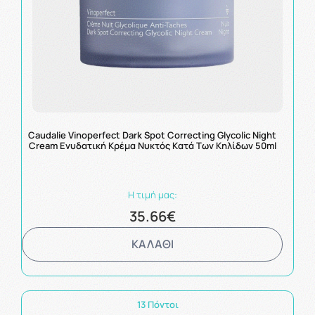
Caudalie Vinoperfect Dark Spot Correcting Glycolic Night
Cream Ενυδατική Κρέμα Νυκτός Kατά Tων Κηλίδων 50ml
Η τιμή μας:
35.66€
ΚΑΛΑΘΙ
13 Πόντοι