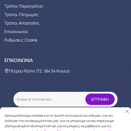
Τρόποι Παραγγελίας
Tρόποι Πληρωμής
Τρόποι Αποστολής
Επικοινωνία
Ρυθμίσεις Cookie
ΕΠΙΚΟΙΝΩΝΊΑ
Πέτρου Ράλλη 172, 184 54 Νίκαια
Χρησιμοποιούμε cookies για τη σωστή λειτουργία του site μας, για την
ανάλυση της επισκεψιμότητάς μας, για να μπορούμε να σου παρέχουμε
εξατομικευμένη εξυπηρέτηση και για να μπορείς να μαθαίνεις για τις