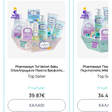
Pharmasept Tol Velvet Baby
Pharmasept Πακέτ
Ολοκληρωμένο Πακέτο Βρεφικής
Περιποίησης Mild B
Περιποίησης
Cream+Extra Calm C
Top Seller
Top Sell
Detergent+Dishwash+
Η τιμή μας:
Η τιμή μα
39.87€
34.49
ΚΑΛΑΘΙ
ΚΑΛΑΘ