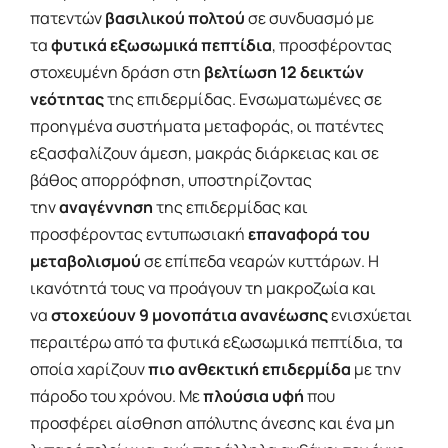
πατεντών
βασιλικού πολτού
σε συνδυασμό με
τα
φυτικά εξωσωμικά πεπτίδια
, προσφέροντας
στοχευμένη δράση στη
βελτίωση 12 δεικτών
νεότητας
της επιδερμίδας. Ενσωματωμένες σε
προηγμένα συστήματα μεταφοράς, οι πατέντες
εξασφαλίζουν άμεση, μακράς διάρκειας και σε
βάθος απορρόφηση, υποστηρίζοντας
την
αναγέννηση
της επιδερμίδας και
προσφέροντας εντυπωσιακή
επαναφορά του
μεταβολισμού
σε επίπεδα νεαρών κυττάρων. Η
ικανότητά τους να προάγουν τη μακροζωία και
να
στοχεύουν 9 μονοπάτια ανανέωσης
ενισχύεται
περαιτέρω από τα φυτικά εξωσωμικά πεπτίδια, τα
οποία χαρίζουν
πιο ανθεκτική επιδερμίδα
με την
πάροδο του χρόνου. Με
πλούσια υφή
που
προσφέρει αίσθηση απόλυτης άνεσης και ένα μη