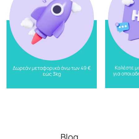
Καλέστε μ
Δωρεάν μεταφορικά άνω των 49 €
για οποιαδ
εώς 3kg
Blog