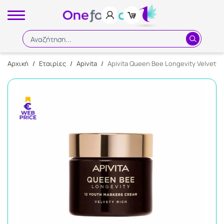
Αναζήτηση...
Αρχική
/
Εταιρίες
/
Apivita
/
Apivita Queen Bee Longevity Velvety
Αναζήτηση