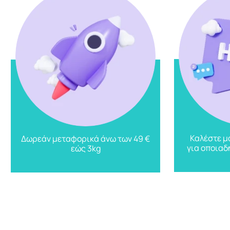
Καλέστε μ
Δωρεάν μεταφορικά άνω των 49 €
για οποιαδ
εώς 3kg