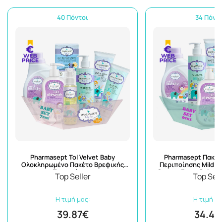
40 Πόντοι
34 Πόντ
Pharmasept Tol Velvet Baby
Pharmasept Πακέτ
Ολοκληρωμένο Πακέτο Βρεφικής
Περιποίησης Mild B
Περιποίησης
Cream+Extra Calm C
Top Seller
Top Sell
Detergent+Dishwash+
Η τιμή μας:
Η τιμή μα
39.87€
34.49