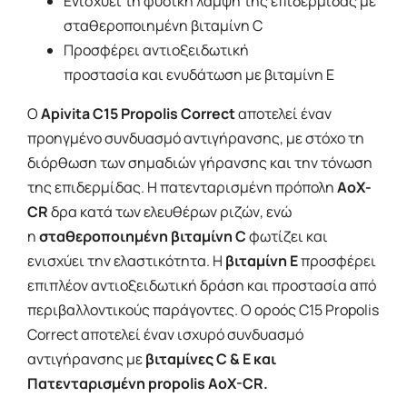
Ενισχύει τη φυσική λάμψη της επιδερμίδας με
σταθεροποιημένη βιταμίνη C
Προσφέρει αντιοξειδωτική
προστασία και ενυδάτωση με βιταμίνη Ε
Ο
Apivita C15 Propolis Correct
αποτελεί έναν
προηγμένο συνδυασμό αντιγήρανσης, με στόχο τη
διόρθωση των σημαδιών γήρανσης και την τόνωση
της επιδερμίδας. Η πατενταρισμένη πρόπολη
AoX-
CR
δρα κατά των ελευθέρων ριζών, ενώ
η
σταθεροποιημένη βιταμίνη C
φωτίζει και
ενισχύει την ελαστικότητα. Η
βιταμίνη Ε
προσφέρει
επιπλέον αντιοξειδωτική δράση και προστασία από
περιβαλλοντικούς παράγοντες. O οροός C15 Propolis
Correct αποτελεί έναν ισχυρό συνδυασμό
αντιγήρανσης με
βιταμίνες C & E και
Πατενταρισμένη propolis AoX-CR.