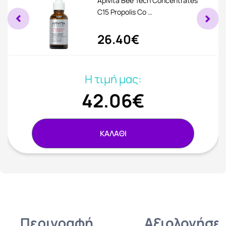
Apivita Bee Tech Concentrates
C15 Propolis Co …
26.40€
Η τιμή μας:
42.06€
ΚΑΛΑΘΙ
Περιγραφή
Αξιολογήσει