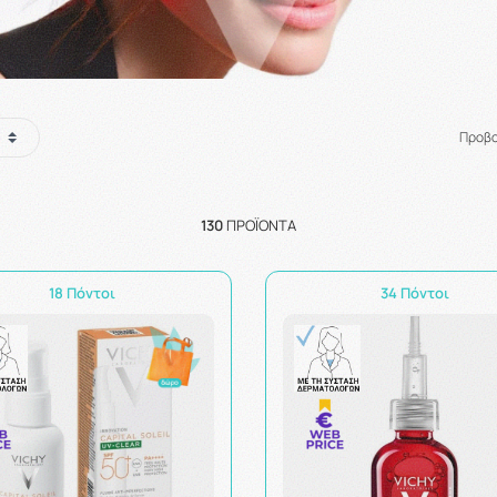
Προβ
130
ΠΡΟΪΌΝΤΑ
18 Πόντοι
34 Πόντοι