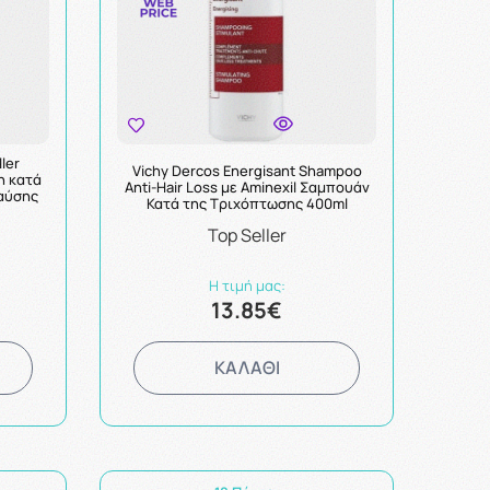
ller
Vichy Dercos Energisant Shampoo
η κατά
Anti-Ηair Loss με Aminexil Σαμπουάν
αύσης
Κατά της Τριχόπτωσης 400ml
Top Seller
Η τιμή μας:
13.85€
ΚΑΛΑΘΙ