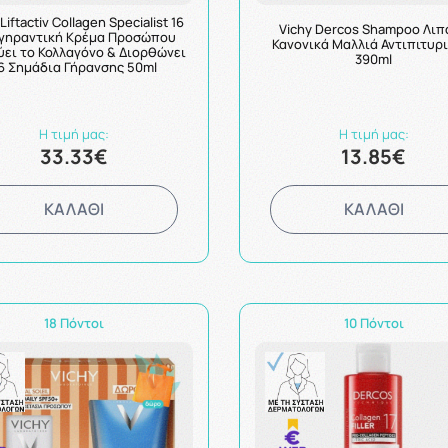
Liftactiv Collagen Specialist 16
Vichy Dercos Shampoo Λιπ
ιγηραντική Κρέμα Προσώπου
Κανονικά Μαλλιά Αντιπιτυρ
ύει το Κολλαγόνο & Διορθώνει
390ml
6 Σημάδια Γήρανσης 50ml
Η τιμή μας:
Η τιμή μας:
33.33€
13.85€
ΚΑΛΑΘΙ
ΚΑΛΑΘΙ
18 Πόντοι
10 Πόντοι