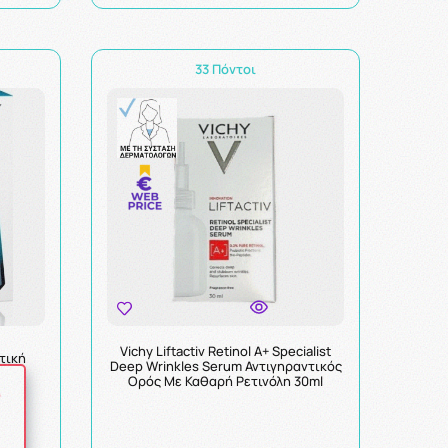
33 Πόντοι
Vichy Liftactiv Retinol A+ Specialist
ατική
Deep Wrinkles Serum Αντιγηραντικός
Ορός Με Καθαρή Ρετινόλη 30ml
ό