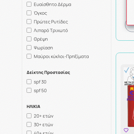
Ευαίσθητο Δέρμα
Όγκος
Πρώτες Ρυτίδες
Λιπαρό Τριχωτό
Θρέψη
Ψωρίαση
Μαύροι κύκλοι-Πρηξίματα
Δείκτης Προστασίας
spf 30
spf 50
ΗΛΙΚΙΑ
20+ ετών
30+ ετών
40+ ετών