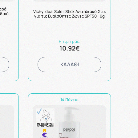
αρά
Vichy Ideal Soleil Stick Αντιηλιακό Στικ
ιδικό
για τις Ευαίσθητες Ζώνες SPF50+ 9g
Η τιμή μας:
10.92€
ΚΑΛΑΘΙ
14 Πόντοι