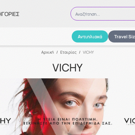
ΗΓΟΡΙΕΣ
Αναζήτηση...
Αντιηλιακά
Travel Si
Αναζήτηση
Αρχική
/
Εταιρίες
/
VICHY
VICHY