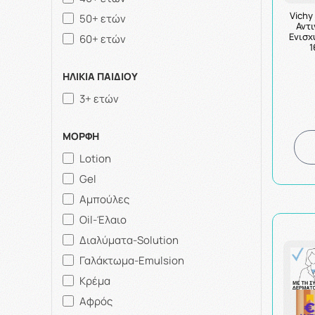
Vichy 
50+ ετών
Αντ
Ενισχ
60+ ετών
1
ΗΛΙΚΙΑ ΠΑΙΔΙΟΥ
3+ ετών
ΜΟΡΦΗ
Lotion
Gel
Αμπούλες
Oil-Έλαιο
Διαλύματα-Solution
Γαλάκτωμα-Emulsion
Κρέμα
Αφρός