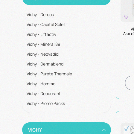
Vichy - Dercos
Vichy - Capital Soleil
V
Λεπτό
Vichy - Liftactiv
Vichy - Mineral 89
Vichy - Neovadiol
Vichy - Dermablend
Vichy - Purete Thermale
Vichy - Homme
Vichy - Deodorant
Vichy - Promo Packs
VICHY