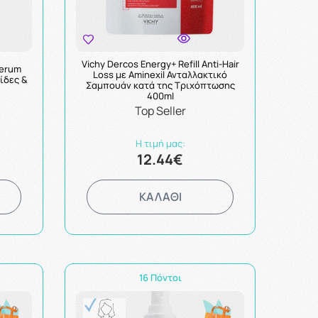
Vichy Dercos Energy+ Refill Anti-Hair
 Serum
Loss με Aminexil Ανταλλακτικό
ίδες &
Σαμπουάν κατά της Τριχόπτωσης
400ml
Top Seller
Η τιμή μας:
12.44€
ΚΑΛΑΘΙ
16 Πόντοι