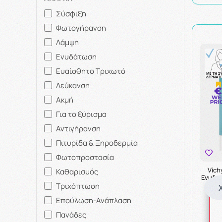
Σύσφιξη
Φωτογήρανση
Λάμψη
Ενυδάτωση
Ευαίσθητο Τριχωτό
Λεύκανση
Ακμή
Για το ξύρισμα
Αντιγήρανση
Πιτυρίδα & Ξηροδερμία
Φωτοπροστασία
Vich
Καθαρισμός
Ενυδα
UV-
Τριχόπτωση
Επούλωση-Ανάπλαση
Πανάδες