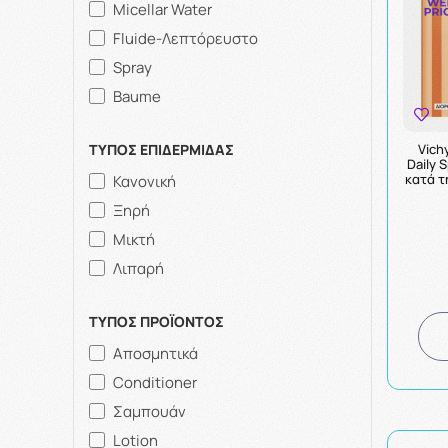
Micellar Water
Fluide-Λεπτόρευστο
Spray
Baume
Vich
ΤΥΠΟΣ ΕΠΙΔΕΡΜΙΔΑΣ
Daily 
κατά τ
Κανονική
Ξηρή
Μικτή
Λιπαρή
ΤΥΠΟΣ ΠΡΟΪΟΝΤΟΣ
Αποσμητικά
Conditioner
Σαμπουάν
Lotion