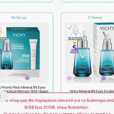
19 Πόντοι
17 Πόντοι
y Promo Pack Mineral 89 Eyes
τική Κρέμα Ματιών 15ml +Δώρο
Vichy Mineral 89 Eyes Ενυδ
Age Daily SPF50+ Αντηλιακό
Κρέμα Ματιών 15ml
X
Προσώπου 15ml
Το e-shop μας θα παραμείνει κλειστό για το διάστημα απ
8
/08
έως
21/08
, λόγω διακοπών.
Οι παραγγελίες που θα πραγματοποιηθούν σε αυτό το