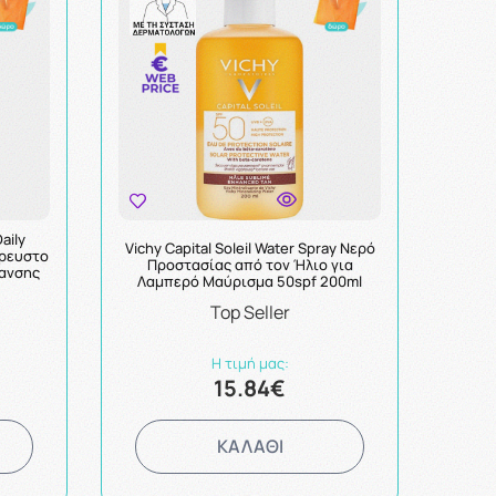
aily
Vichy Capital Soleil Water Spray Νερό
όρευστο
Προστασίας από τον Ήλιο για
ρανσης
Λαμπερό Μαύρισμα 50spf 200ml
Top Seller
Η τιμή μας:
15.84€
ΚΑΛΑΘΙ