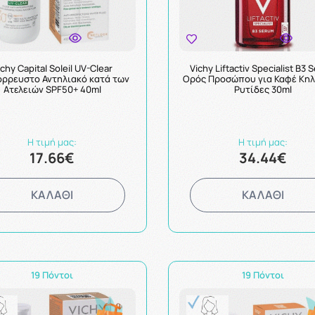
ichy Capital Soleil UV-Clear
Vichy Liftactiv Specialist B3
ρρευστο Αντηλιακό κατά των
Ορός Προσώπου για Καφέ Κηλ
Ατελειών SPF50+ 40ml
Ρυτίδες 30ml
Η τιμή μας:
Η τιμή μας:
17.66€
34.44€
ΚΑΛΑΘΙ
ΚΑΛΑΘΙ
19 Πόντοι
19 Πόντοι