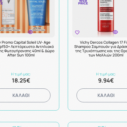
y Promo Capital Soleil UV- Age
Vichy Dercos Collagen 17 Fi
Spf50+ Λεπτόρευστο Αντηλιακό
Shampoo Σαμπουάν για Δράσ
ης Φωτογήρανσης 40ml & Δώρο
της Τριχόπτωσης και της Θρ
After Sun 100ml
των Μαλλιών 200ml
Η τιμή μας:
Η τιμή μας:
18.25€
9.94€
ΚΑΛΑΘΙ
ΚΑΛΑΘΙ