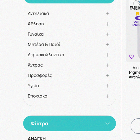
Αντηλιακά
Άθληση
Γυναίκα
Μητέρα & Παιδί
Δερμοκαλλυντικά
Άντρας
Vic
Pigme
Προσφορές
Αντηλ
Υγεία
Εποχιακά
Φίλτρα
ΑΝΑΓΚΗ