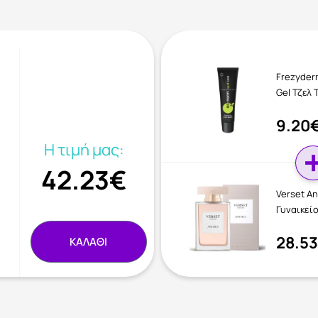
Frezyder
Gel Τζελ 
9.20
Η τιμή μας:
42.23€
Verset A
Γυναικείο
28.5
ΚΑΛΑΘΙ