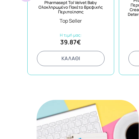
Ph
Pharmasept Tol Velvet Baby
Περ
Ολοκληρωμένο Πακέτο Βρεφικής
Crea
Περιποίησης
Deter
Top Seller
Η τιμή μας:
39.87€
ΚΑΛΑΘΙ