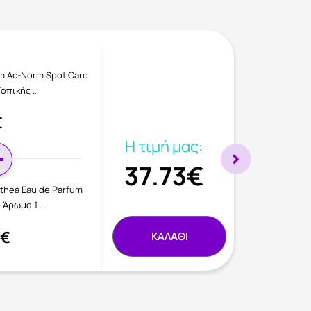
m Ac-Norm Spot Care
Τοπικής …
€
Η τιμή μας:
37.73€
nthea Eau de Parfum
 Άρωμα 1 …
3€
ΚΑΛΑΘΙ