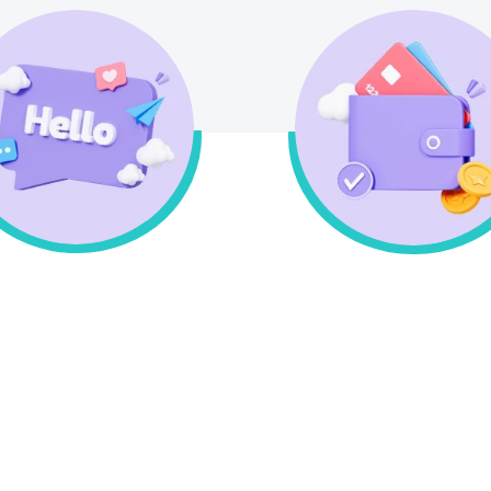
Καλέστε μας για
Σύστημα Επιβράβευ
παραγγελίες & για
κερδίστε πόντους
οιαδήποτε απορία σας
αγοράζοντας
213 0994 912