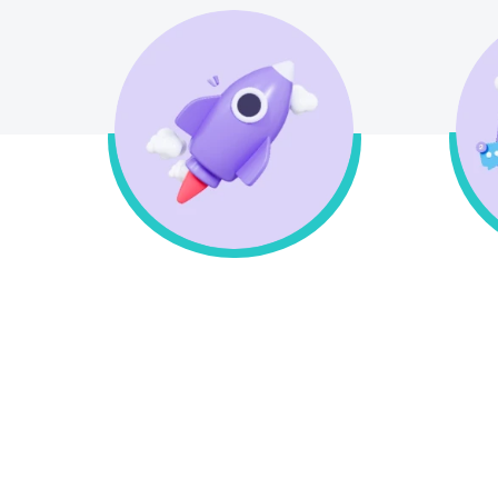
Δωρεάν μεταφορικά άνω
των 49 € εώς 3kg
οπ