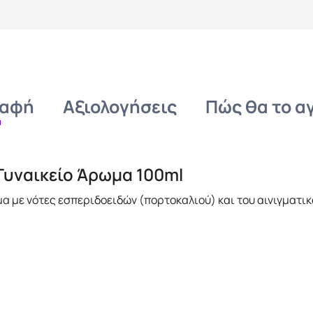
ραφή
Αξιολογήσεις
Πώς θα το 
 Γυναικείο Άρωμα 100ml
μα με
νότες εσπεριδοειδών (πορτοκαλιού) και του αινιγματι