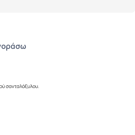
αγοράσω
κού σανταλόξυλου.