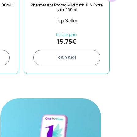
La Roch
100ml +
Pharmasept Promo Mild bath 1L & Extra
γι
calm 150ml
Top Seller
Η τιμή μας:
15.75€
ΚΑΛΑΘΙ