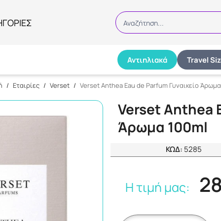
ΗΓΟΡΙΕΣ
Αναζήτηση...
Αντιηλιακά
Travel Si
Αναζήτηση
ή
/
Εταιρίες
/
Verset
/
Verset Anthea Eau de Parfum Γυναικείο Άρωμα
Verset Anthea 
Άρωμα 100ml
ΚΩΔ:
5285
28
Η τιμή μας: