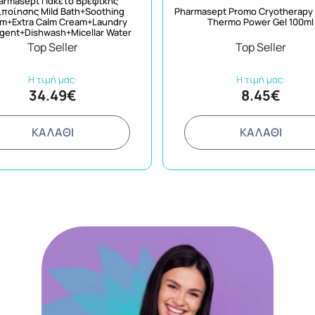
armasept Πακέτο Βρεφικής
ιποίησης Mild Bath+Soothing
Pharmasept Promo Cryotherapy 
m+Extra Calm Cream+Laundry
Thermo Power Gel 100ml
gent+Dishwash+Micellar Water
Top Seller
Top Seller
Η τιμή μας:
Η τιμή μας:
34.49€
8.45€
ΚΑΛΑΘΙ
ΚΑΛΑΘΙ