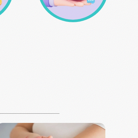
σης
Δυνατότητα παραλαβής
από το φυσικό μας
κατάστημα