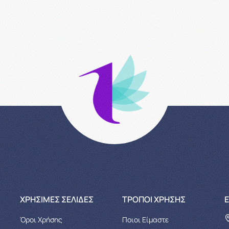
XΡΉΣΙΜΕΣ ΣΕΛΊΔΕΣ
ΤΡΌΠΟΙ ΧΡΉΣΗΣ
Ε
Όροι Χρήσης
Ποιοι Είμαστε