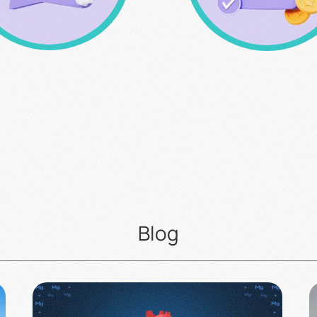
Καλέστε μας για
Σύστημα Επιβράβευ
παραγγελίες & για
κερδίστε πόντους
οιαδήποτε απορία σας
αγοράζοντας
213 0994 912
Blog