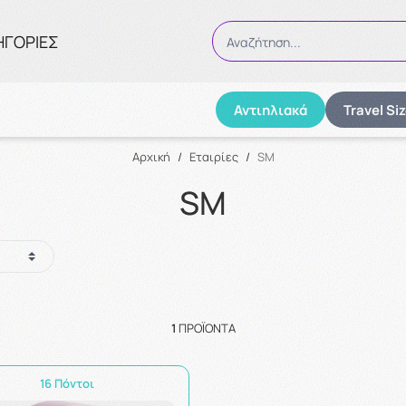
ΗΓΟΡΙΕΣ
Αναζήτηση...
Αντιηλιακά
Travel Si
Αναζήτηση
Αρχική
/
Εταιρίες
/
SM
SM
1
ΠΡΟΪΌΝΤΑ
16 Πόντοι