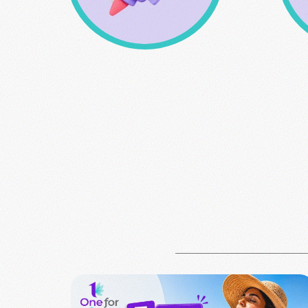
Δωρεάν μεταφορικά άνω
των 49 € εώς 3kg
οπ