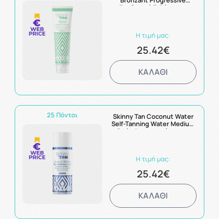
Bronzant Progressive
Ενυδατικό Γαλάκτωμα
Αυτομαυρίσματος 125ml
Η τιμή μας:
25.42€
ΚΑΛΑΘΙ
25 Πόντοι
Skinny Tan Coconut Water
Self-Tanning Water Medium
Ορός Αυτομαυρίσματος
145ml
Η τιμή μας:
25.42€
ΚΑΛΑΘΙ