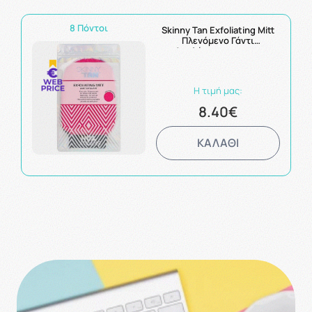
8 Πόντοι
Skinny Tan Exfoliating Mitt
Πλενόμενο Γάντι
Απολέπισης πριν το
Αυτομαύρισμα 1 τεμ
Η τιμή μας:
8.40€
ΚΑΛΑΘΙ