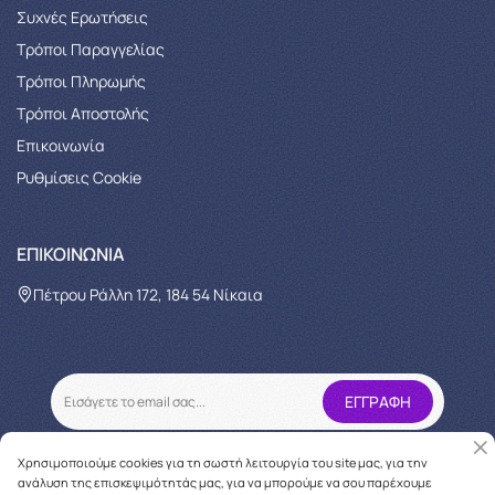
Συχνές Ερωτήσεις
Τρόποι Παραγγελίας
Tρόποι Πληρωμής
Τρόποι Αποστολής
Επικοινωνία
Ρυθμίσεις Cookie
ΕΠΙΚΟΙΝΩΝΊΑ
Πέτρου Ράλλη 172, 184 54 Νίκαια
Χρησιμοποιούμε cookies για τη σωστή λειτουργία του site μας, για την
ανάλυση της επισκεψιμότητάς μας, για να μπορούμε να σου παρέχουμε