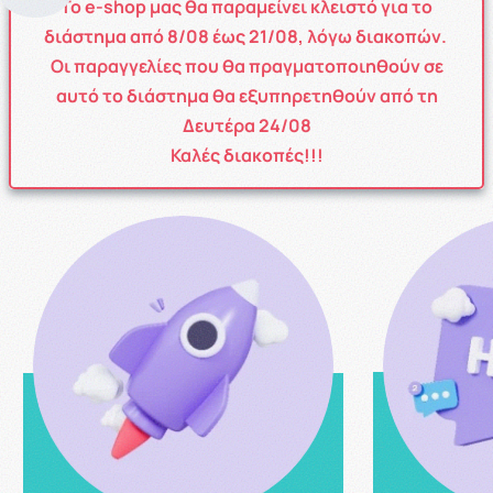
Το e-shop μας θα παραμείνει κλειστό για το
διάστημα από
8
/08
έως
21/08
, λόγω διακοπών.
TRACK YOUR ORDER
Οι παραγγελίες που θα πραγματοποιηθούν σε
Ενημερωθείτε για την εξέλιξη της παραγγελίας σας σε
αυτό το διάστημα θα εξυπηρετηθούν από τη
πραγματικό χρόνο, γρήγορα & απλά!
Δευτέρα 24/08
Καλές διακοπές!!!