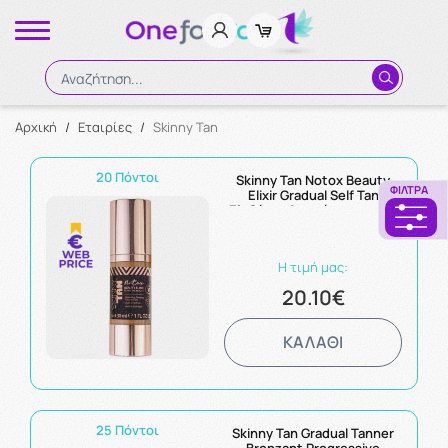
Αναζήτηση...
Αρχική
/
Εταιρίες
/
Skinny Tan
Αναζήτηση
20 Πόντοι
Skinny Tan Notox Beauty
ΦΊΛΤΡΑ
Elixir Gradual Self Tan
Ελιξήριο Αντιγήρανσης και
Αυτομαυρίσματος 30ml
Η τιμή μας:
20.10€
ΚΑΛΑΘΙ
25 Πόντοι
Skinny Tan Gradual Tanner