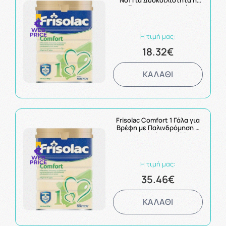
No1 Για Δυσκοιλιότητα ή
Γαστροοισοφαγική
Παλινδρόμηση 400gr
Η τιμή μας:
18.32€
ΚΑΛΑΘΙ
Frisolac Comfort 1 Γάλα για
Βρέφη με Παλινδρόμηση ή
Δυσκοιλιότητα 800g
Η τιμή μας:
35.46€
ΚΑΛΑΘΙ