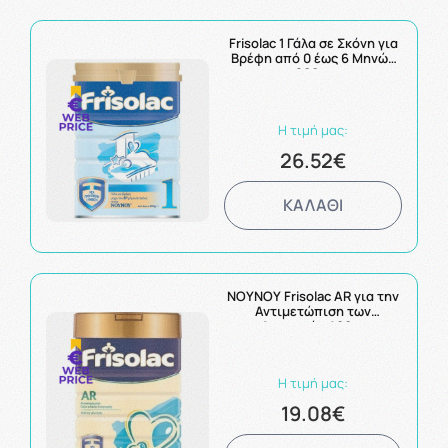
Frisolac 1 Γάλα σε Σκόνη για
Βρέφη από 0 έως 6 Μηνών
800gr
Η τιμή μας:
26.52€
ΚΑΛΑΘΙ
NOYNOY Frisolac AR για την
Αντιμετώπιση των
Αναγωγών 400gr
Η τιμή μας:
19.08€