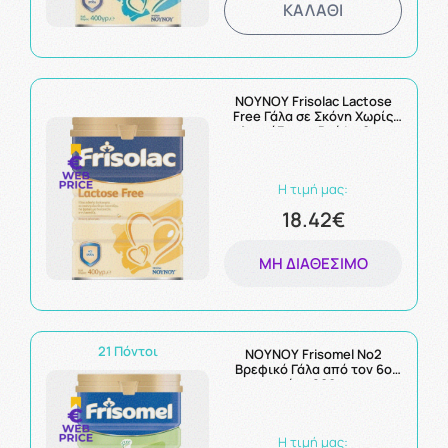
ΚΑΛΑΘΙ
NOYNOY Frisolac Lactose
Free Γάλα σε Σκόνη Χωρίς
Λακτόζη για Βρέφη 0+m
400g
Η τιμή μας:
18.42€
ΜΗ ΔΙΑΘΈΣΙΜΟ
21 Πόντοι
ΝΟΥΝΟΥ Frisomel No2
Βρεφικό Γάλα από τον 6ο
μήνα 800gr
Η τιμή μας: