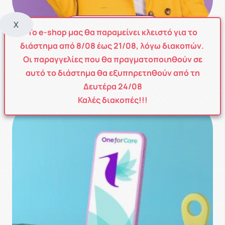
X
POINT SYSTEM
Το e-shop μας θα παραμείνει κλειστό για το
διάστημα από
8
/08
έως
21/08
, λόγω διακοπών.
Με το νέο σύστημα ανταμοιβής πόντων έχετε τη
Οι παραγγελίες που θα πραγματοποιηθούν σε
δυνατότητα να συλλέξετε πόντους κάθε φορά που
αυτό το διάστημα θα εξυπηρετηθούν από τη
ολοκληρώνεται την παραγγελία σας!
Δευτέρα 24/08
Καλές διακοπές!!!