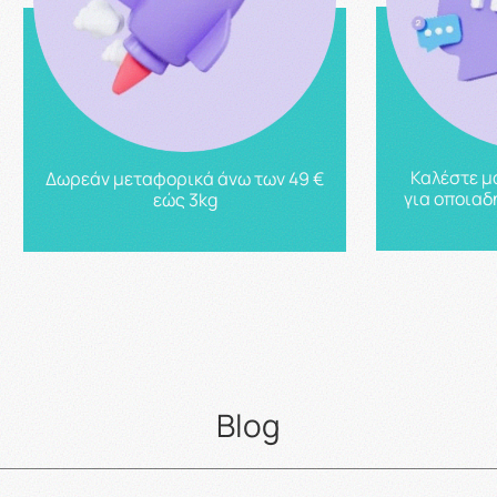
Καλέστε μ
Δωρεάν μεταφορικά άνω των 49 €
για οποιαδ
εώς 3kg
Blog