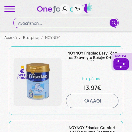
Αναζήτηση...
Αρχική
/
Εταιρίες
/
NOYNOY
Αναζήτηση
NOYNOY Frisolac Easy Γάλα
ΦΊΛΤΡΑ
σε Σκόνη για Βρέφη 0-6m
400g
Η τιμή μας:
13.97€
ΚΑΛΑΘΙ
NOYNOY Frisolac Comfort