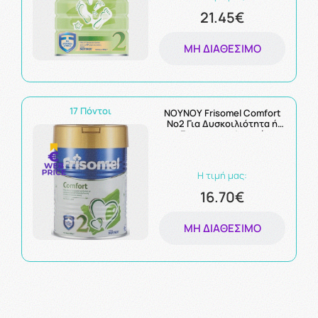
21.45€
ΜΗ ΔΙΑΘΈΣΙΜΟ
17 Πόντοι
NOYNOY Frisomel Comfort
No2 Για Δυσκοιλιότητα ή
Γαστροοισοφαγική
Παλινδρόμηση 400gr
Η τιμή μας:
16.70€
ΜΗ ΔΙΑΘΈΣΙΜΟ