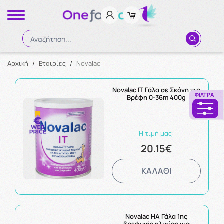
Αναζήτηση...
Αρχική
/
Εταιρίες
/
Novalac
Αναζήτηση
Novalac IT Γάλα σε Σκόνη για
ΦΊΛΤΡΑ
Βρέφη 0-36m 400g
Η τιμή μας:
20.15€
ΚΑΛΑΘΙ
Novalac HA Γάλα 1ης