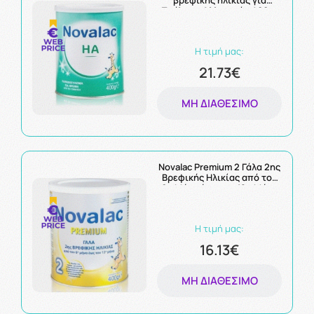
βρεφικής ηλικίας για
Πρόληψη Αλλεργιών 400gr
Η τιμή μας:
21.73€
ΜΗ ΔΙΑΘΈΣΙΜΟ
Novalac Premium 2 Γάλα 2ης
Βρεφικής Ηλικίας από τον
6ο Μήνα έως τον 12ο Μήνα
400gr
Η τιμή μας:
16.13€
ΜΗ ΔΙΑΘΈΣΙΜΟ