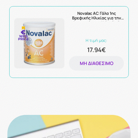
Novalac AC Γάλα 1ης
Βρεφικής Ηλικίας για την
Αντιμετώπιση Κολικών &
Μετεωρισμού 400gr
Η τιμή μας:
17.94€
ΜΗ ΔΙΑΘΈΣΙΜΟ