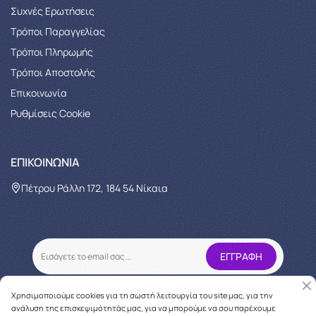
Συχνές Ερωτήσεις
Τρόποι Παραγγελίας
Tρόποι Πληρωμής
Τρόποι Αποστολής
Επικοινωνία
Ρυθμίσεις Cookie
ΕΠΙΚΟΙΝΩΝΊΑ
Πέτρου Ράλλη 172, 184 54 Νίκαια
Χρησιμοποιούμε cookies για τη σωστή λειτουργία του site μας, για την
ανάλυση της επισκεψιμότητάς μας, για να μπορούμε να σου παρέχουμε