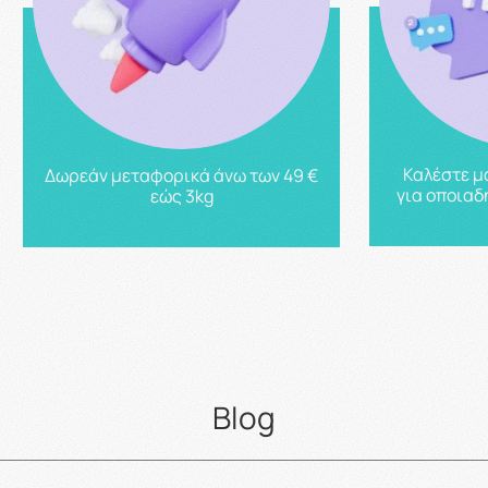
Καλέστε μ
Δωρεάν μεταφορικά άνω των 49 €
για οποιαδ
εώς 3kg
Blog