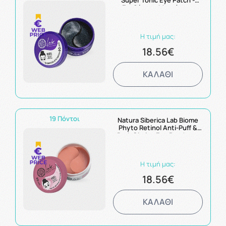
Super Tonic Eye Patch -
Επιθέματα Ματιών για
Σούπερ Τόνωση 60τμχ
Η τιμή μας:
18.56€
ΚΑΛΑΘΙ
19 Πόντοι
Natura Siberica Lab Biome
Phyto Retinol Anti-Puff &
Dark Circles Eye Patches -
Επιθέματα Ματιών για
Πρήξιμο & Μαύρους
Κύκλους 60τμχ
Η τιμή μας:
18.56€
ΚΑΛΑΘΙ