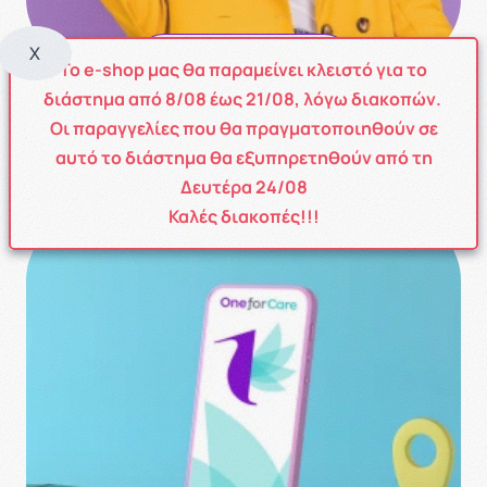
X
POINT SYSTEM
Το e-shop μας θα παραμείνει κλειστό για το
διάστημα από
8
/08
έως
21/08
, λόγω διακοπών.
Με το νέο σύστημα ανταμοιβής πόντων έχετε τη
Οι παραγγελίες που θα πραγματοποιηθούν σε
δυνατότητα να συλλέξετε πόντους κάθε φορά που
αυτό το διάστημα θα εξυπηρετηθούν από τη
ολοκληρώνεται την παραγγελία σας!
Δευτέρα 24/08
Καλές διακοπές!!!