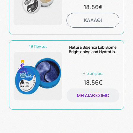
18.56€
ΚΑΛΑΘΙ
19 Πόντοι
Natura Siberica Lab Biome
Brightening and Hydrating
Night Eye Patch -
Επιθέματα Ματιών Νύχτας
για Ενυδάτωση 60τμχ
Η τιμή μας:
18.56€
ΜΗ ΔΙΑΘΈΣΙΜΟ