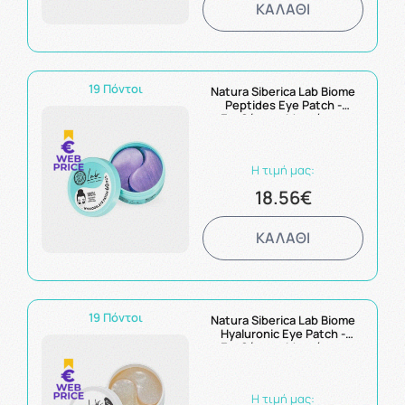
ΚΑΛΑΘΙ
19 Πόντοι
Natura Siberica Lab Biome
Peptides Eye Patch -
Επιθέματα Ματιών με
Πεπτίδια για Αναζωογόνηση
60 τμχ
Η τιμή μας:
18.56€
ΚΑΛΑΘΙ
19 Πόντοι
Natura Siberica Lab Biome
Hyaluronic Eye Patch -
Επιθέματα Ματιών με
Υαλουρονικό Οξύ 60 τμχ
Η τιμή μας: