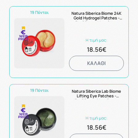
19 Πόντοι
Natura Siberica Biome 24K
Gold Hydrogel Patches -
Επιθέματα Ματιών με
Χρυσό 24K για
Αναζωογόνηση 60 τμχ
Η τιμή μας:
18.56€
ΚΑΛΑΘΙ
19 Πόντοι
Natura Siberica Lab Biome
Lifting Eye Patches -
Επιθέματα Ματιών για
Ανόρθωση & Μείωση των
Λεπτών Γραμμών 60 τμχ
Η τιμή μας:
18.56€