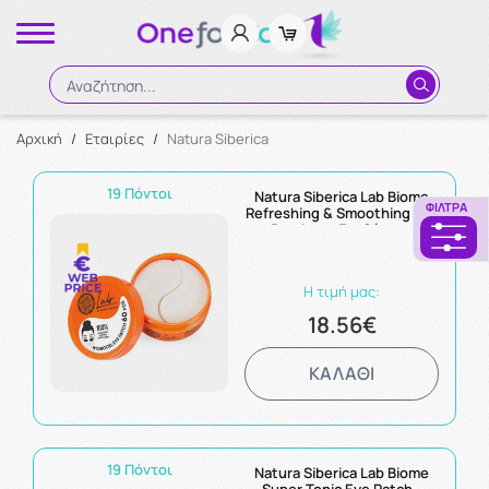
Αναζήτηση...
Αρχική
/
Εταιρίες
/
Natura Siberica
Αναζήτηση
19 Πόντοι
Natura Siberica Lab Biome
ΦΊΛΤΡΑ
Refreshing & Smoothing Eye
Patches - Επιθέματα
Ματιών για Ενυδάτωση
60τμχ
Η τιμή μας:
18.56€
ΚΑΛΑΘΙ
19 Πόντοι
Natura Siberica Lab Biome