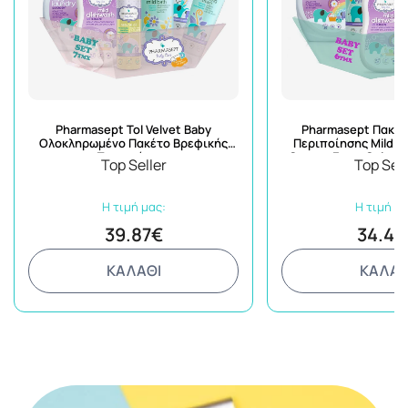
Pharmasept Tol Velvet Baby
Pharmasept Πακέτ
Ολοκληρωμένο Πακέτο Βρεφικής
Περιποίησης Mild B
Περιποίησης
Cream+Extra Calm C
Top Seller
Top Sell
Detergent+Dishwash+
Η τιμή μας:
Η τιμή μα
39.87€
34.49
ΚΑΛΑΘΙ
ΚΑΛΑΘ