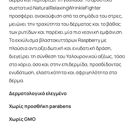
συστατικό
Natural
Relaxing
Wrinkle
Fighter
προσφέρει ανακούφιση από τα σημάδια του στρες,
μειώνει την τραχύτητα του δέρματος και το βάθος
των ρυτίδων και παρέχει μία πιο νεανική εμφάνιση.
Το εκχύλισμα βλαστοκυττάρων
Ras
p
berry
με
πλούσια αντιοξειδωτική και ενυδατική δράση,
διεγείρει τη σύνθεση του Υαλουρονικού οξέως, τόσο
στο χόριο, όσο και στην επιδερμίδα, προσδίδοντας
ενυδάτωση, ελαστικότητα και σφριγηλότητα στο
δέρμα.
Δερματολογικά ελεγμένο
Χωρίς προσθήκη parabens
Χωρίς
GMO