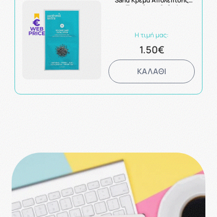
Sand Κρέμα Απολέπισης
Προσώπου 2x8ml
Η τιμή μας:
1.50€
ΚΑΛΑΘΙ