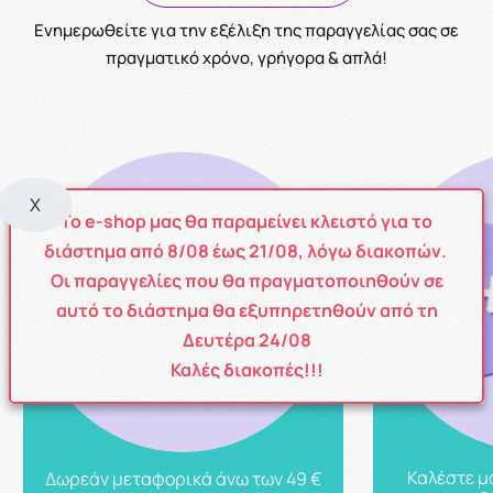
Ενημερωθείτε για την εξέλιξη της παραγγελίας σας σε
πραγματικό χρόνο, γρήγορα & απλά!
X
Το e-shop μας θα παραμείνει κλειστό για το
διάστημα από
8
/08
έως
21/08
, λόγω διακοπών.
Οι παραγγελίες που θα πραγματοποιηθούν σε
αυτό το διάστημα θα εξυπηρετηθούν από τη
Δευτέρα 24/08
Καλές διακοπές!!!
Καλέστε μ
Δωρεάν μεταφορικά άνω των 49 €