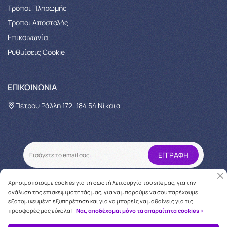
Tρόποι Πληρωμής
Τρόποι Αποστολής
Επικοινωνία
Ρυθμίσεις Cookie
ΕΠΙΚΟΙΝΩΝΊΑ
Πέτρου Ράλλη 172, 184 54 Νίκαια
Χρησιμοποιούμε cookies για τη σωστή λειτουργία του site μας, για την
ανάλυση της επισκεψιμότητάς μας, για να μπορούμε να σου παρέχουμε
εξατομικευμένη εξυπηρέτηση και για να μπορείς να μαθαίνεις για τις
προσφορές μας εύκολα!
Ναι, αποδέχομαι μόνο τα απαραίτητα cookies >
Copyright © 2026
oneforcare.gr