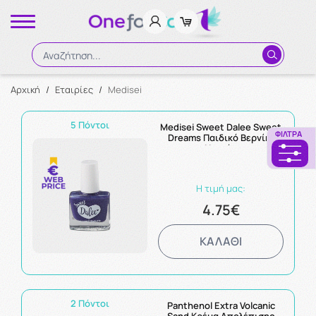
Αναζήτηση...
Αρχική
/
Εταιρίες
/
Medisei
Αναζήτηση
5 Πόντοι
Medisei Sweet Dalee Sweet
ΦΊΛΤΡΑ
Dreams Παιδικό Βερνίκι
Νυχιών
Η τιμή μας:
4.75€
ΚΑΛΑΘΙ
2 Πόντοι
Panthenol Extra Volcanic