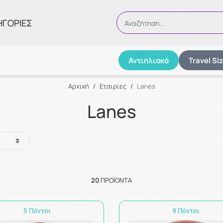
ΗΓΟΡΙΕΣ
Αναζήτηση...
Αντιηλιακά
Travel Si
Αναζήτηση
Αρχική
/
Εταιρίες
/
Lanes
Lanes
20
ΠΡΟΪΌΝΤΑ
5 Πόντοι
9 Πόντοι