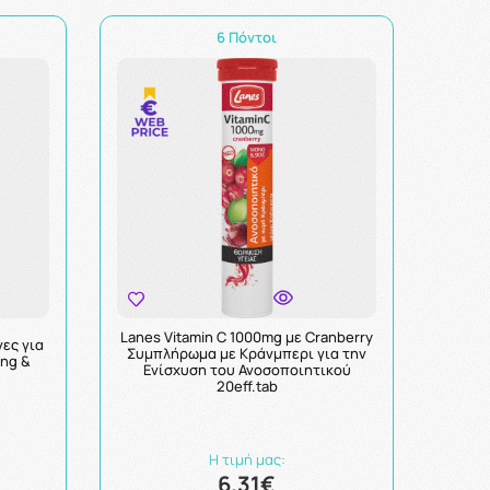
6 Πόντοι
Lanes Vitamin C 1000mg με Cranberry
νες για
Συμπλήρωμα με Κράνμπερι για την
ng &
Ενίσχυση του Ανοσοποιητικού
20eff.tab
Η τιμή μας:
6.31€