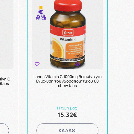
Lanes Vitamin C 1000mg Βιταμίνη για
μίνη C
Ενίσχυση του Ανοσοποιητικού 60
0tabs
chew.tabs
Η τιμή μας:
15.32€
ΚΑΛΑΘΙ