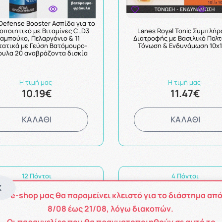
Defense Booster Ασπίδα για το
οποιητικό με Βιταμίνες C ,D3
Lanes Royal Tonic Συμπλή
Σαμπούκο, Πελαργόνιο & 11
Διατροφής με Βασιλικό Πολτ
τατικά με Γεύση Βατόμουρο-
Τόνωση & Ενδυνάμωση 10x
υλα 20 αναβράζοντα δισκία
Η τιμή μας:
Η τιμή μας:
10.19€
11.47€
ΚΑΛΑΘΙ
ΚΑΛΑΘΙ
12 Πόντοι
4 Πόντοι
X
Το e-shop μας θα παραμείνει κλειστό για το διάστημα απ
8
/08
έως
21/08
, λόγω διακοπών.
Οι παραγγελίες που θα πραγματοποιηθούν σε αυτό το