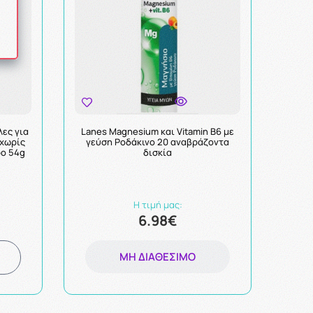
λες για
Lanes Magnesium και Vitamin B6 με
 χωρίς
γεύση Ροδάκινο 20 αναβράζοντα
ρο 54g
δισκία
Η τιμή μας:
6.98€
ΜΗ ΔΙΑΘΈΣΙΜΟ