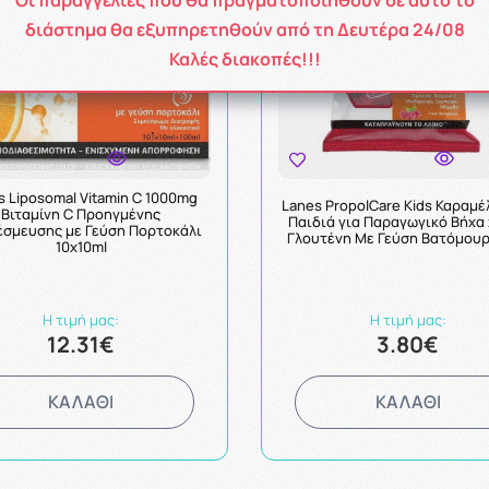
διάστημα θα εξυπηρετηθούν από τη Δευτέρα 24/08
Καλές διακοπές!!!
s Liposomal Vitamin C 1000mg
Lanes PropolCare Kids Καραμέ
Βιταμίνη C Προηγμένης
Παιδιά για Παραγωγικό Βήχα
σμευσης με Γεύση Πορτοκάλι
Γλουτένη Με Γεύση Βατόμου
10x10ml
Η τιμή μας:
Η τιμή μας:
12.31€
3.80€
ΚΑΛΑΘΙ
ΚΑΛΑΘΙ