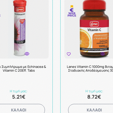
s Συμπλήρωμα με Echinacea &
Lanes Vitamin C 1000mg Βιτα
Vitamin C 20Eff. Tabs
Σταδιακής Αποδέσμευσης 3
Η τιμή μας:
Η τιμή μας:
5.21€
8.72€
ΚΑΛΑΘΙ
ΚΑΛΑΘΙ