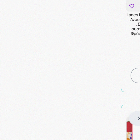
Lanes 
Ανοσ
,
συσ
Φράο