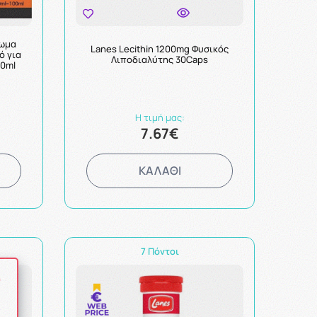
ρωμα
Lanes Lecithin 1200mg Φυσικός
ό για
Λιποδιαλύτης 30Caps
10ml
Η τιμή μας:
7.67€
ΚΑΛΑΘΙ
7 Πόντοι
ό