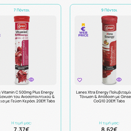
7 Πόντοι
9 Πόντοι
 Vitamin C 500mg Plus Energy
Lanes Xtra Energy Πολυβιταμί
νίσχυση του Ανοσοποιητικού &
Τόνωση & Απόδοση με Ginse
ια με Γεύση Κεράσι 20Eff.Tabs
CoQ10 20Eff.Tabs
Η τιμή μας:
Η τιμή μας:
7.37€
8.62€