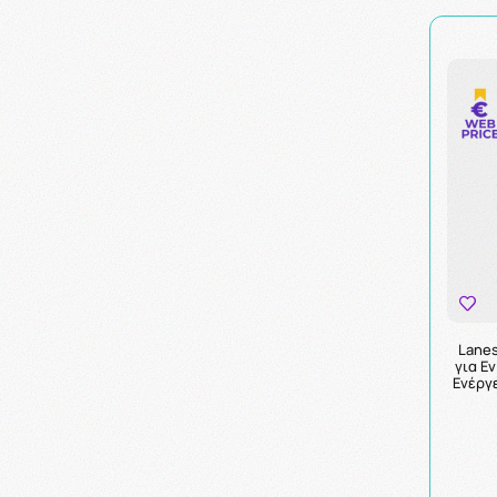
Lanes
για Ε
Ενέργε