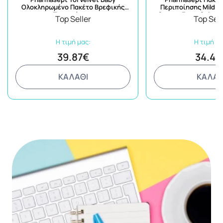
Ολοκληρωμένο Πακέτο Βρεφικής
Περιποίησης Mild B
Περιποίησης
Cream+Extra Calm C
Top Seller
Top Sell
Detergent+Dishwash+
Η τιμή μας:
Η τιμή μα
39.87€
34.49
ΚΑΛΑΘΙ
ΚΑΛΑΘ