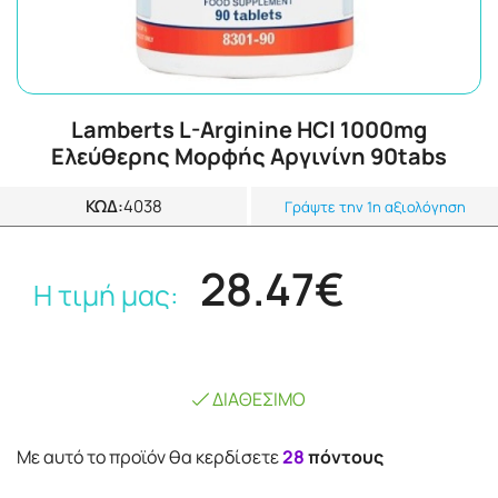
Lamberts L-Arginine HCl 1000mg
Ελεύθερης Μορφής Αργινίνη 90tabs
ΚΩΔ:
4038
Γράψτε την 1η αξιολόγηση
28.47€
Η τιμή μας:
ΔΙΑΘΈΣΙΜΟ
Mε αυτό το προϊόν θα κερδίσετε
28
πόντους