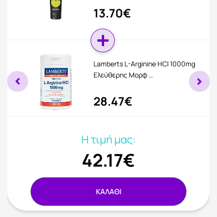
13.70€
Lamberts L-Arginine HCl 1000mg
Ελεύθερης Μορφ …
28.47€
Η τιμή μας:
42.17€
ΚΑΛΑΘΙ