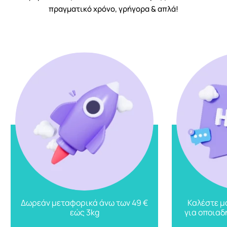
πραγματικό χρόνο, γρήγορα & απλά!
Καλέστε μ
Δωρεάν μεταφορικά άνω των 49 €
για οποιαδ
εώς 3kg