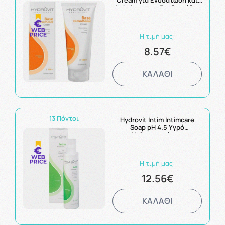
Cream για Ενυδάτωση και
Ανάπλαση της Επιδερμίδας
100ml
Η τιμή μας:
8.57€
ΚΑΛΑΘΙ
13 Πόντοι
Hydrovit Intim Intimcare
Soap pH 4.5 Υγρό
Καθαρισμού της
Ευαίσθητης Περιοχής & του
Σώματος 150ml
Η τιμή μας:
12.56€
ΚΑΛΑΘΙ