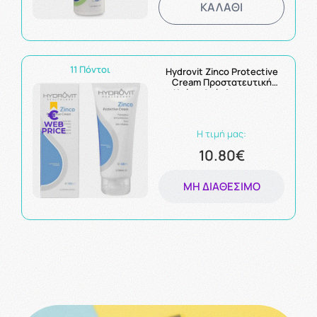
ΚΑΛΑΘΙ
11 Πόντοι
Hydrovit Zinco Protective
Cream Προστατευτική
Κρέμα Ανάπλασης της
Ευαίσθητης Επιδερμίδας
100ml
Η τιμή μας:
10.80€
ΜΗ ΔΙΑΘΈΣΙΜΟ