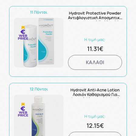
11 Πόντοι
Hydrovit Protective Powder
Αντιφλογιστική Αποσμητική
Απορροφητική Πούδρα 50g
Η τιμή μας:
11.31€
ΚΑΛΑΘΙ
12 Πόντοι
Hydrovit Anti-Acne Lotion
Λοσιόν Καθαρισμού Για
Λιπαρά Δέρματα Με Ακμή
200ml
Η τιμή μας:
12.15€