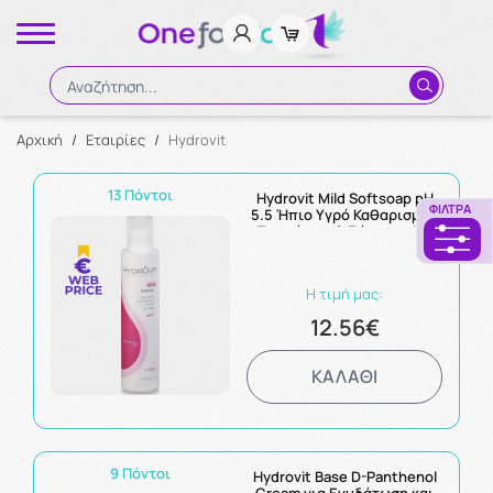
Αναζήτηση...
Αρχική
/
Εταιρίες
/
Hydrovit
Αναζήτηση
13 Πόντοι
Hydrovit Mild Softsoap pH
ΦΊΛΤΡΑ
5.5 Ήπιο Υγρό Καθαρισμού
Προσώπου & Σώματος Με
Ενυδατικές Ιδιότητες 150ml
Η τιμή μας:
12.56€
ΚΑΛΑΘΙ
9 Πόντοι
Hydrovit Base D-Panthenol