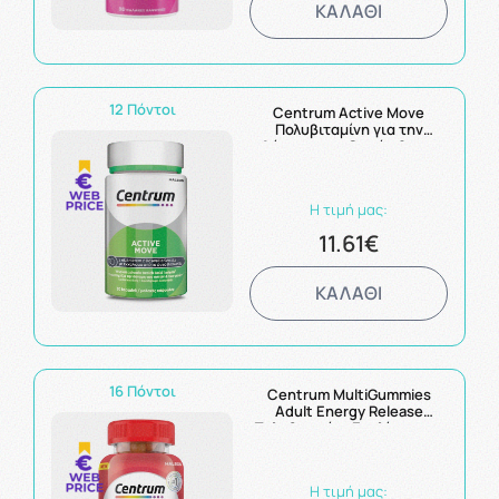
ΚΑΛΑΘΙ
12 Πόντοι
Centrum Active Move
Πολυβιταμίνη για την
Δύναμη των Οστών & των
Μυών 30 Μαλακές Κάψουλες
Η τιμή μας:
11.61€
ΚΑΛΑΘΙ
16 Πόντοι
Centrum MultiGummies
Adult Energy Release
Πολυβιταμίνη Ενηλίκων για
Ενέργεια με Γεύση Φρούτα
του Δάσους 60 ζελεδάκια
Η τιμή μας: