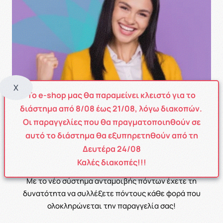
X
Το e-shop μας θα παραμείνει κλειστό για το
διάστημα από
8
/08
έως
21/08
, λόγω διακοπών.
Οι παραγγελίες που θα πραγματοποιηθούν σε
αυτό το διάστημα θα εξυπηρετηθούν από τη
Δευτέρα 24/08
POINT SYSTEM
Καλές διακοπές!!!
Με το νέο σύστημα ανταμοιβής πόντων έχετε τη
δυνατότητα να συλλέξετε πόντους κάθε φορά που
ολοκληρώνεται την παραγγελία σας!