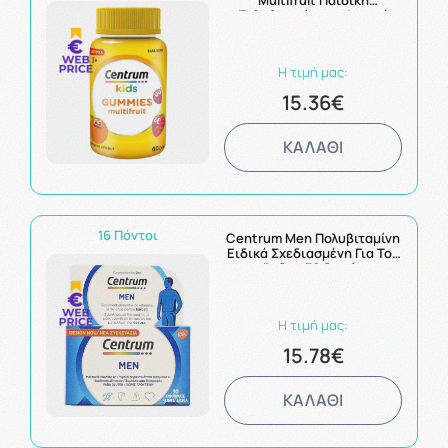
Multifruit Παιδική
Πολυβιταμίνη με Φυσική
Γεύση Φρούτων 60
Μασώμενα Ζελεδάκια
Η τιμή μας:
15.36€
ΚΑΛΑΘΙ
16 Πόντοι
Centrum Men Πολυβιταμίνη
Ειδικά Σχεδιασμένη Για Τον
Άνδρα 30 δισκία
Η τιμή μας:
15.78€
ΚΑΛΑΘΙ