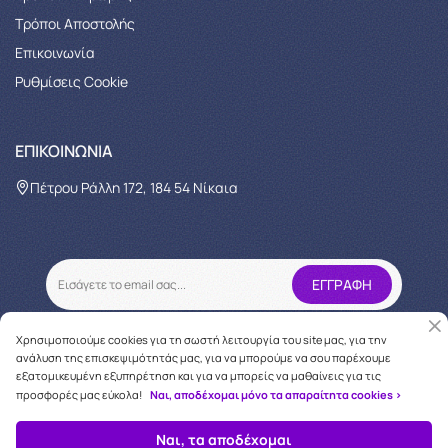
Τρόποι Αποστολής
Επικοινωνία
Ρυθμίσεις Cookie
ΕΠΙΚΟΙΝΩΝΊΑ
Πέτρου Ράλλη 172, 184 54 Νίκαια
Χρησιμοποιούμε cookies για τη σωστή λειτουργία του site μας, για την
ανάλυση της επισκεψιμότητάς μας, για να μπορούμε να σου παρέχουμε
εξατομικευμένη εξυπηρέτηση και για να μπορείς να μαθαίνεις για τις
προσφορές μας εύκολα!
Ναι, αποδέχομαι μόνο τα απαραίτητα cookies >
Copyright © 2026
oneforcare.gr
Ναι, τα αποδέχομαι