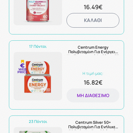
16.49€
ΚΑΛΑΘΙ
17 Πόντοι
Centrum Energy
Πολυβιταμίνη Για Ενέργεια
Και Πνευματική Απόδοση 30
δισκία
Η τιμή μας:
16.82€
ΜΗ ΔΙΑΘΈΣΙΜΟ
23 Πόντοι
Centrum Silver 50+
Πολυβιταμίνη Για Ενήλικες
50 Ετών Και Άνω 60 δισκία