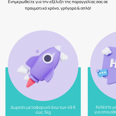
Ενημερωθείτε για την εξέλιξη της παραγγελίας σας σε
πραγματικό χρόνο, γρήγορα & απλά!
Καλέστε μ
Δωρεάν μεταφορικά άνω των 49 €
για οποιαδ
εώς 3kg