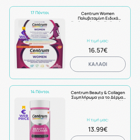
17 Πόντοι
Centrum Women
Πολυβιταμίνη Ειδικά
Σχεδιασμένη Για Τη Γυναίκα
30 δισκία
Η τιμή μας:
16.57€
ΚΑΛΑΘΙ
14 Πόντοι
Centrum Beauty & Collagen
Συμπλήρωμα για το Δέρμα,
τα Μαλλιά και τα Νύχια 30
κάψουλες
Η τιμή μας:
13.99€