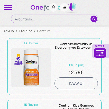
Αναζήτηση...
Αρχική
/
Εταιρίες
/
Centrum
Αναζήτηση
13 Πόντοι
Centrum Immunity με
ΦΊΛΤΡΑ
Elderberry για Ενίσχυση του
Ανοσοποιητικού και
Αντιοξειδωτική Δράση 60
Μαλακές Κάψουλες
Η τιμή μας:
12.79€
ΚΑΛΑΘΙ
15 Πόντοι
Centrum Kids Gummies