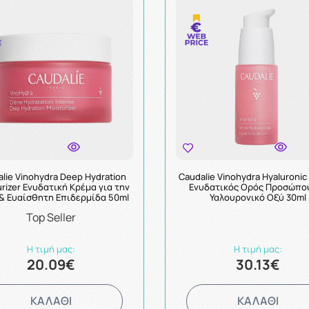
lie Vinohydra Deep Hydration
Caudalie Vinohydra Hyaluroni
rizer Ενυδατική Κρέμα για την
Ενυδατικός Ορός Προσώπο
& Ευαίσθητη Επιδερμίδα 50ml
Υαλουρονικό Οξύ 30ml
Top Seller
Η τιμή μας:
Η τιμή μας:
20.09€
30.13€
ΚΑΛΑΘΙ
ΚΑΛΑΘΙ