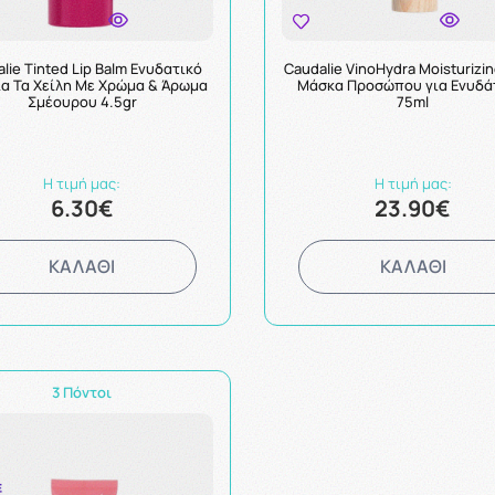
lie Tinted Lip Balm Ενυδατικό
Caudalie VinoHydra Moisturizi
Για Τα Χείλη Με Χρώμα & Άρωμα
Μάσκα Προσώπου για Ενυδ
Σμέουρου 4.5gr
75ml
Η τιμή μας:
Η τιμή μας:
6.30€
23.90€
ΚΑΛΑΘΙ
ΚΑΛΑΘΙ
3 Πόντοι