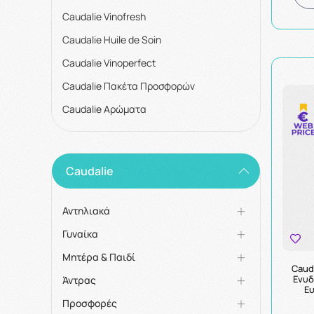
Caudalie Vinofresh
Caudalie Huile de Soin
Caudalie Vinoperfect
Caudalie Πακέτα Προσφορών
Caudalie Αρώματα
Caudalie
Αντηλιακά
Γυναίκα
Μητέρα & Παιδί
Cauda
Ενυδ
Άντρας
Ευ
Προσφορές