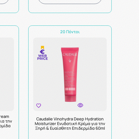
20 Πόντοι
Cream
Caudalie Vinohydra Deep Hydration
για την
Moisturizer Ενυδατική Κρέμα για την
ρμίδα
Ξηρή & Ευαίσθητη Επιδερμίδα 60ml