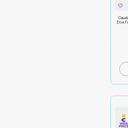
Cauda
Στικ 