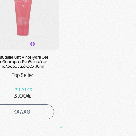
audalie Gift VinoHydra Gel
αθαρισμού Ενυδατικό με
Υαλουρονικό Οξυ 30ml
Top Seller
Η τιμή μας:
3.00€
ΚΑΛΑΘΙ