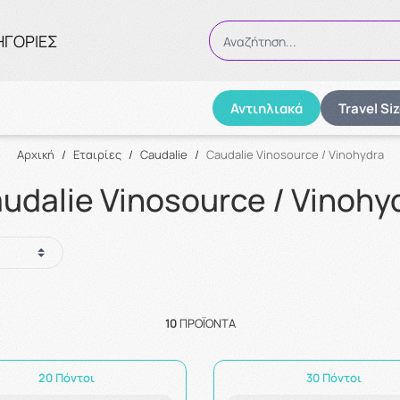
ΗΓΟΡΙΕΣ
Αναζήτηση...
Αντιηλιακά
Travel Si
Αναζήτηση
Αρχική
/
Εταιρίες
/
Caudalie
/
Caudalie Vinosource / Vinohydra
udalie Vinosource / Vinohy
10
ΠΡΟΪΌΝΤΑ
20 Πόντοι
30 Πόντοι