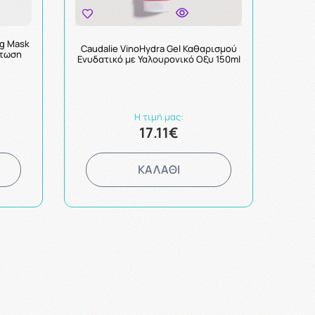
ng Mask
Caudalie VinoHydra Gel Καθαρισμού
άτωση
Ενυδατικό με Υαλουρονικό Οξυ 150ml
Η τιμή μας:
17.11€
ΚΑΛΑΘΙ