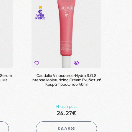
c Serum
Caudalie Vinosource-Hydra S.O.S
υ Με
Intense Moisturizing Cream Ενυδατική
Κρέμα Προσώπου 40ml
Η τιμή μας:
24.27€
ΚΑΛΑΘΙ