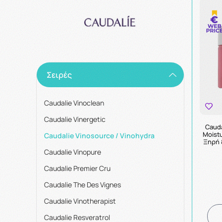
Σειρές
Caudalie Vinoclean
Caudalie Vinergetic
Cauda
Moistu
Caudalie Vinosource / Vinohydra
Ξηρή 
Caudalie Vinopure
Caudalie Premier Cru
Caudalie The Des Vignes
Caudalie Vinotherapist
Caudalie Resveratrol