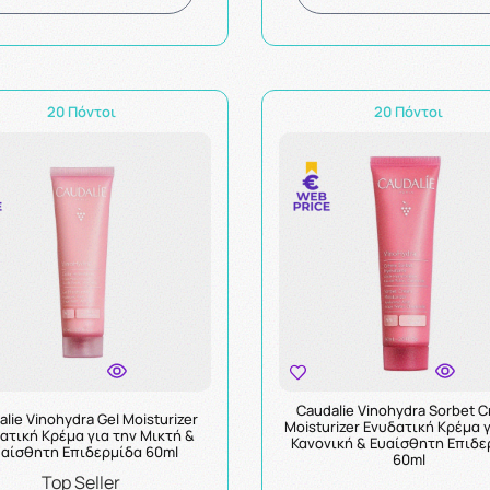
20 Πόντοι
20 Πόντοι
Caudalie Vinohydra Sorbet 
lie Vinohydra Gel Moisturizer
Moisturizer Ενυδατική Κρέμα 
ατική Κρέμα για την Μικτή &
Κανονική & Ευαίσθητη Επιδε
αίσθητη Επιδερμίδα 60ml
60ml
Top Seller