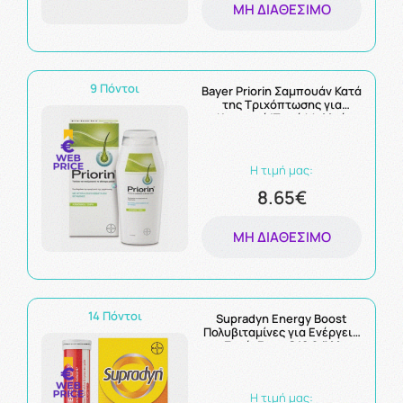
ΜΗ ΔΙΑΘΈΣΙΜΟ
9 Πόντοι
Bayer Priorin Σαμπουάν Κατά
της Τριχόπτωσης για
Κανονικά/Ξηρά Μαλλιά
200ml
Η τιμή μας:
8.65€
ΜΗ ΔΙΑΘΈΣΙΜΟ
14 Πόντοι
Supradyn Energy Boost
Πολυβιταμίνες για Ενέργεια
με Συνένζυμο Q10 & Άλλες
Βιταμίνες & Μέταλλα - 30
Αναβράζοντα Δισκία
Η τιμή μας: