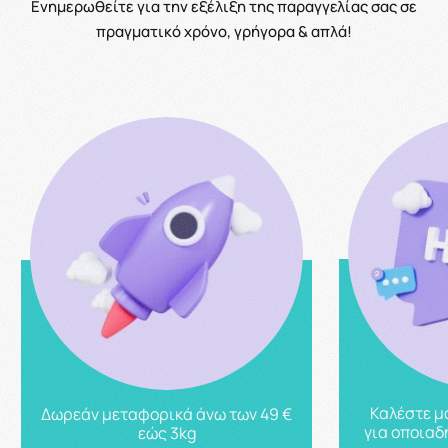
Ενημερωθείτε για την εξέλιξη της παραγγελίας σας σε
πραγματικό χρόνο, γρήγορα & απλά!
Καλέστε μ
Δωρεάν μεταφορικά άνω των 49 €
για οποιαδ
εώς 3kg