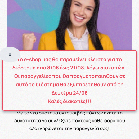
X
Το e-shop μας θα παραμείνει κλειστό για το
διάστημα από
8
/08
έως
21/08
, λόγω διακοπών.
Οι παραγγελίες που θα πραγματοποιηθούν σε
αυτό το διάστημα θα εξυπηρετηθούν από τη
Δευτέρα 24/08
POINT SYSTEM
Καλές διακοπές!!!
Με το νέο σύστημα ανταμοιβής πόντων έχετε τη
δυνατότητα να συλλέξετε πόντους κάθε φορά που
ολοκληρώνεται την παραγγελία σας!