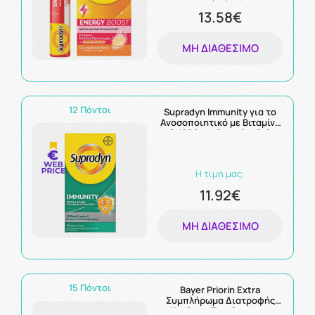
13.58€
ΜΗ ΔΙΑΘΈΣΙΜΟ
12 Πόντοι
Supradyn Immunity για το
Ανοσοποιητικό με Βιταμίνη
C 1000mg, Βιταμίνη D &
Ψευδάργυρο 30
Αναβράζοντα Δισκία
Η τιμή μας:
11.92€
ΜΗ ΔΙΑΘΈΣΙΜΟ
15 Πόντοι
Bayer Priorin Extra
Συμπλήρωμα Διατροφής
Κατά της Τριχόπτωσης