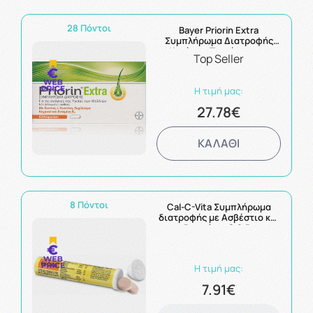
28 Πόντοι
Bayer Priorin Extra
Συμπλήρωμα Διατροφής
Κατά της Τριχόπτωσης
Top Seller
60Caps
Η τιμή μας:
27.78€
ΚΑΛΑΘΙ
8 Πόντοι
Cal-C-Vita Συμπλήρωμα
διατροφής με Ασβέστιο και
Βιταμίνες C & B,
effervescent 15 tab
Η τιμή μας:
7.91€