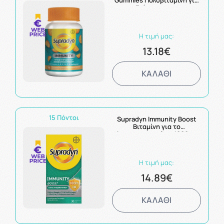
Gummies Πολυβιταμίνη για
Ενίσχυση του
Ανοσοποιητικού με Γεύση
Πορτοκάλι 60 ζελεδάκια
Η τιμή μας:
13.18€
ΚΑΛΑΘΙ
15 Πόντοι
Supradyn Immunity Boost
Βιταμίνη για το
Ανοσοποιητικό με 1000mg
Βιταμίνη C & 10 ακόμη
Βιταμίνες & Μέταλλα - 30
Αναβράζοντα Δισκία
Η τιμή μας:
14.89€
ΚΑΛΑΘΙ