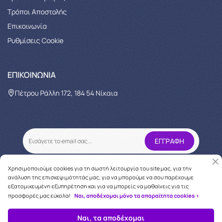
Τρόποι Αποστολής
Επικοινωνία
Ρυθμίσεις Cookie
ΕΠΙΚΟΙΝΩΝΊΑ
Πέτρου Ράλλη 172, 184 54 Νίκαια
Χρησιμοποιούμε cookies για τη σωστή λειτουργία του site μας, για την
ανάλυση της επισκεψιμότητάς μας, για να μπορούμε να σου παρέχουμε
εξατομικευμένη εξυπηρέτηση και για να μπορείς να μαθαίνεις για τις
προσφορές μας εύκολα!
Ναι, αποδέχομαι μόνο τα απαραίτητα cookies >
Copyright © 2026
oneforcare.gr
Ναι, τα αποδέχομαι