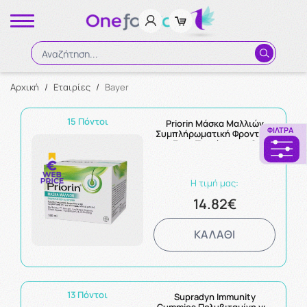
Αναζήτηση...
Αρχική
/
Εταιρίες
/
Bayer
Αναζήτηση
15 Πόντοι
Priorin Μάσκα Μαλλιών
ΦΊΛΤΡΑ
Συμπλήρωματική Φροντίδα
Στην Τριχόπτωση &
Αδύναμα Λεπτά Μαλλιά
180ml
Η τιμή μας:
14.82€
ΚΑΛΑΘΙ
13 Πόντοι
Supradyn Immunity