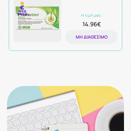
30Caps
Η τιμή μας:
14.96€
ΜΗ ΔΙΑΘΈΣΙΜΟ