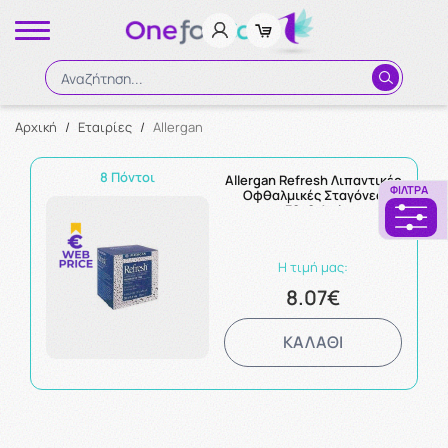
Αναζήτηση...
Αρχική
/
Εταιρίες
/
Allergan
Αναζήτηση
8 Πόντοι
Allergan Refresh Λιπαντικές
ΦΊΛΤΡΑ
Οφθαλμικές Σταγόνες
30x0.4ml
Η τιμή μας:
8.07€
ΚΑΛΑΘΙ