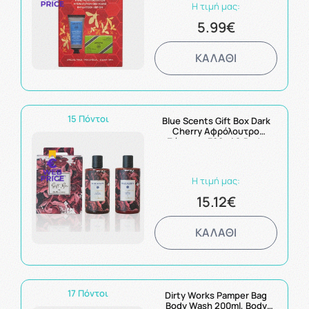
Η τιμή μας:
5.99€
ΚΑΛΑΘΙ
15 Πόντοι
Blue Scents Gift Box Dark
Cherry Αφρόλουτρο
Σώματος 300ml & Body
Lotion Ενυδατικό
Γαλάκτωμα Σώματος 300ml
Η τιμή μας:
15.12€
ΚΑΛΑΘΙ
17 Πόντοι
Dirty Works Pamper Bag
Body Wash 200ml, Body