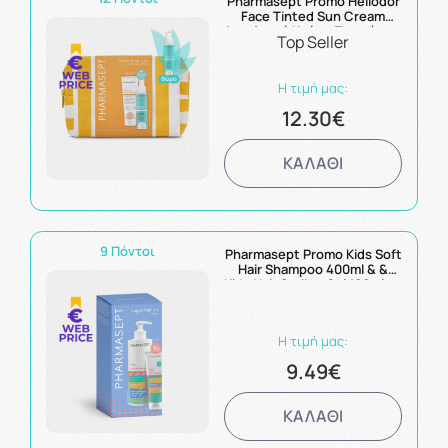
Pharmasept Promo Heliodor
Face Tinted Sun Cream
Αντηλιακή Κρέμα Προσώπου
Top Seller
με Χρώμα SPF50 50ml &
Travel Size After Sun 100ml
Η τιμή μας:
12.30€
ΚΑΛΑΘΙ
9 Πόντοι
Pharmasept Promo Kids Soft
Hair Shampoo 400ml & &
Kids Hair Styling Gel 100ml με
Έκπτωση 50% στο 2ο
Προϊόν
Η τιμή μας:
9.49€
ΚΑΛΑΘΙ