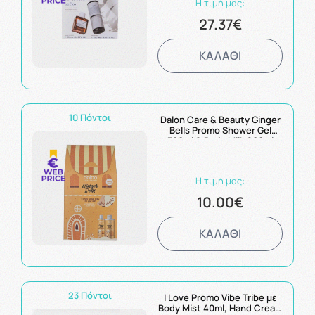
Η τιμή μας:
27.37€
ΚΑΛΑΘΙ
10 Πόντοι
Dalon Care & Beauty Ginger
Bells Promo Shower Gel
300ml & Body Milk 200ml
Πακέτο με Αφρόλουτρο και
Γαλάκτωμα Σώματος με
Άρωμα Gingerbread
Η τιμή μας:
10.00€
ΚΑΛΑΘΙ
23 Πόντοι
I Love Promo Vibe Tribe με
Body Mist 40ml, Hand Cream