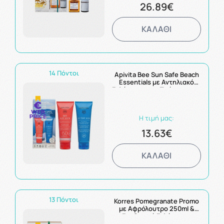
26.89€
ΚΑΛΑΘΙ
14 Πόντοι
Apivita Bee Sun Safe Beach
Essentials με Αντηλιακό
Γαλάκτωμα για Πρόσωπο και
Σώμα spf50 100ml & After
Sun 100ml
Η τιμή μας:
13.63€
ΚΑΛΑΘΙ
13 Πόντοι
Korres Pomegranate Promo
με Αφρόλουτρο 250ml &
Ενυδατικό Γαλάκτωμα
Σώματος Ρόδι 200ml