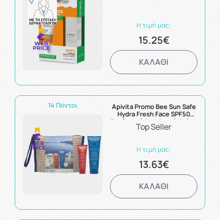
Cream Αντηλιακή Κρέμα Για
Ματ Αποτέλεσμα 50ml &
Δώρο Toleriane Sensitive
Η τιμή μας:
Cream 15ml
15.25€
ΚΑΛΑΘΙ
14 Πόντοι
Apivita Promo Bee Sun Safe
Hydra Fresh Face SPF50
Ενυδατική Αντηλιακή Κρέμα
Top Seller
Gel Προσώπου Ελαφριάς
Υφής 50ml & ΔΩΡΟ After
Sun Face & Body Gel-Cream
Η τιμή μας:
100ml
13.63€
ΚΑΛΑΘΙ