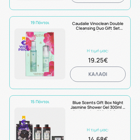
19 Πόντοι
Caudalie Vinoclean Double
Cleansing Duo Gift Set
Make-up Removing
Cleansing Oil-Καθαριστικό
Λάδι 75ml & Instant Foaming
Cleanser-Αφρός
Η τιμή μας:
Καθαρισμού 50ml
19.25€
ΚΑΛΑΘΙ
15 Πόντοι
Blue Scents Gift Box Night
Jasmine Shower Gel 300ml &
Body Lotion 300ml & Soap
133gr
Η τιμή μας:
14.68€