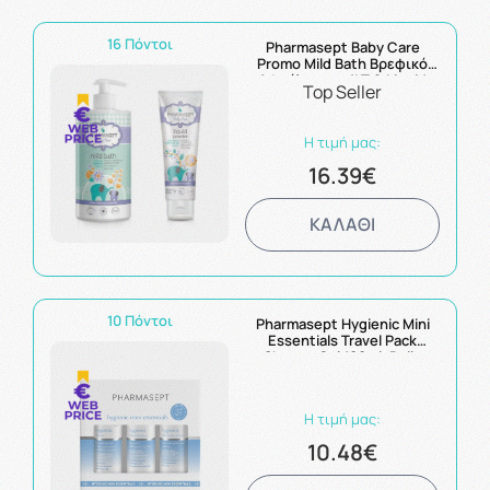
16 Πόντοι
Pharmasept Baby Care
Promo Mild Bath Βρεφικό
Αφρόλουτρο 1LT & Liquid
Top Seller
Powder 150ml
Η τιμή μας:
16.39€
ΚΑΛΑΘΙ
10 Πόντοι
Pharmasept Hygienic Mini
Essentials Travel Pack
Shower Gel 100ml, Daily
Shampoo 100ml & Ultra
Hydra Lotion 80ml
Η τιμή μας:
10.48€