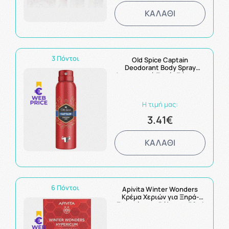
ΚΑΛΑΘΙ
3 Πόντοι
Old Spice Captain
Deodorant Body Spray
Αποσμητικό Σπρέι Σώματος
150ml
Η τιμή μας:
3.41€
ΚΑΛΑΘΙ
6 Πόντοι
Apivita Winter Wonders
Κρέμα Χεριών για Ξηρά-
Σκασμένα με Βάλσαμο 50ml
και Σαπούνι Ελιάς Olive
125g