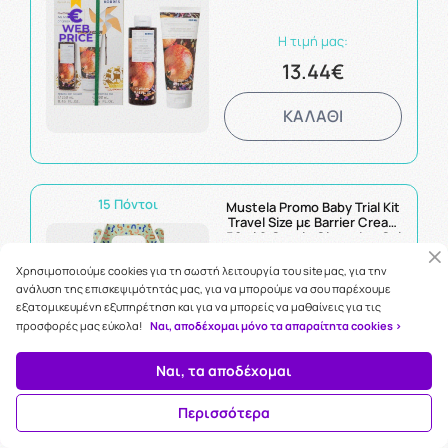
Η τιμή μας:
13.44€
ΚΑΛΑΘΙ
15 Πόντοι
Mustela Promo Baby Trial Kit
Travel Size με Barrier Cream
50ml & Gentle Cleansing Gel
200ml & Hydra Bebe Body
Lotion 50ml & & Liniment
Χρησιμοποιούμε cookies για τη σωστή λειτουργία του site μας, για την
Diaper Change Cleanser
ανάλυση της επισκεψιμότητάς μας, για να μπορούμε να σου παρέχουμε
Η τιμή μας:
50ml
εξατομικευμένη εξυπηρέτηση και για να μπορείς να μαθαίνεις για τις
14.78€
προσφορές μας εύκολα!
Ναι, αποδέχομαι μόνο τα απαραίτητα cookies >
ΚΑΛΑΘΙ
Ναι, τα αποδέχομαι
Περισσότερα