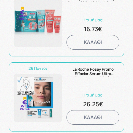
Butter 200ml & Hand Cream
75ml 3τμχ
Η τιμή μας:
16.73€
ΚΑΛΑΘΙ
26 Πόντοι
La Roche Posay Promo
Effaclar Serum Ultra
Concentrated Ορός
Απολέπισης 30ml & Δώρο
Effaclar Gel 50ml & Effaclar
A.Z Gel-Cream 3ml
Η τιμή μας:
26.25€
ΚΑΛΑΘΙ