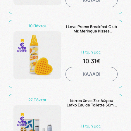
10 Πόντοι
I Love Promo Breakfast Club
Με Meringue Kisses
Whipped Shower Foam
Αφρόλουτρο Σώματος
250ml & Waffle Σφουγγάρι
Απολέπισης Σώματος 1τεμ
Η τιμή μας:
10.31€
ΚΑΛΑΘΙ
27 Πόντοι
Korres Xmas Σετ Δώρου
Lefko Eau de Toilette 50ml+
Αφρόλουτρο 250ml
Η τιμή μας: