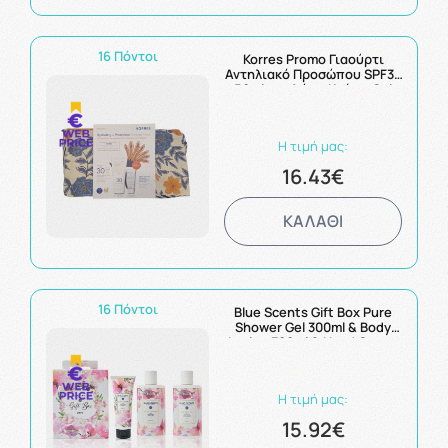
16 Πόντοι
Korres Promo Γιαούρτι
Αντηλιακό Προσώπου SPF30
50ml και Δώρο Κρέμα-Gel
Greek Yoghurt με
Προβιοτικά 20ml
Η τιμή μας:
16.43€
ΚΑΛΑΘΙ
16 Πόντοι
Blue Scents Gift Box Pure
Shower Gel 300ml & Body
Lotion 300ml & Hand Cream
75ml
Η τιμή μας:
15.92€