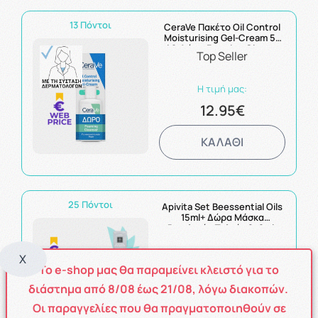
13 Πόντοι
CeraVe Πακέτο Oil Control
Moisturising Gel-Cream 52
ml & Δώρο Foaming Cleanser
Top Seller
20ml
Η τιμή μας:
12.95€
ΚΑΛΑΘΙ
25 Πόντοι
Apivita Set Beessential Oils
15ml+ Δώρα Μάσκα
Βασιλικός Πολτός 2x8ml,
Μέλι 2x8ml & Αντιρυτιδική
Ματιών Σταφύλι 2x8ml
X
Το e-shop μας θα παραμείνει κλειστό για το
Η τιμή μας:
25.40€
διάστημα από
8
/08
έως
21/08
, λόγω διακοπών.
Οι παραγγελίες που θα πραγματοποιηθούν σε