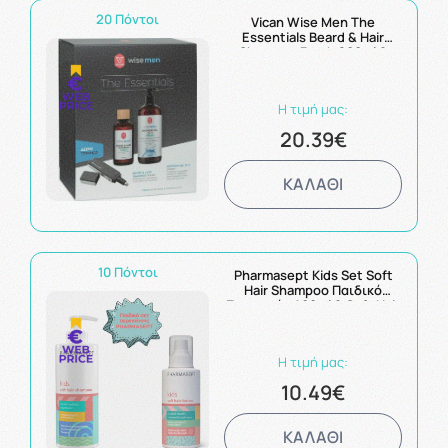
20 Πόντοι
Vican Wise Men The
Essentials Beard & Hair
Shampoo Fresh 200ml &
Shower Gel 3in1 Fresh 500ml
& Δώρο Trimmer
Η τιμή μας:
20.39€
ΚΑΛΑΘΙ
10 Πόντοι
Pharmasept Kids Set Soft
Hair Shampoo Παιδικό
Σαμπουάν 400ml & Soft Hair
Lotion Παιδική Λοσιόν για
Εύκολο Χτένισμα 150ml
Η τιμή μας:
10.49€
ΚΑΛΑΘΙ