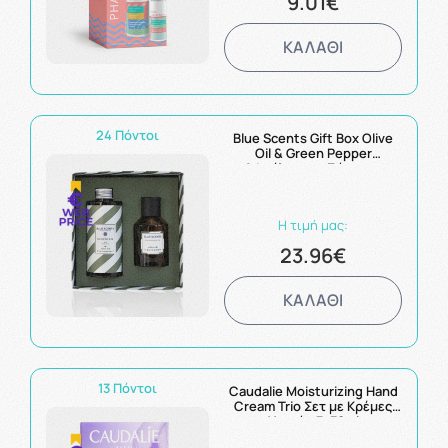
9.01€
ΚΑΛΑΘΙ
24 Πόντοι
Blue Scents Gift Box Olive
Oil & Green Pepper
Αφρόλουτρο Σώματος
300ml & Eau De Toilette
Ανδρικό Άρωμα 100ml
Η τιμή μας:
23.96€
ΚΑΛΑΘΙ
13 Πόντοι
Caudalie Moisturizing Hand
Cream Trio Σετ με Κρέμες
Χεριών 3x30ml