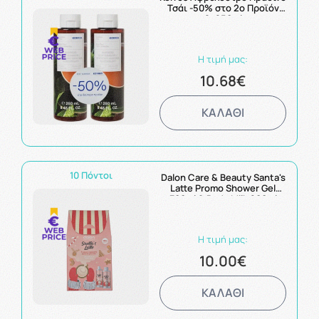
Τσάι -50% στο 2ο Προϊόν
2x250ml
Η τιμή μας:
10.68€
ΚΑΛΑΘΙ
10 Πόντοι
Dalon Care & Beauty Santa's
Latte Promo Shower Gel
300ml & Body Milk 200ml
Πακέτο με Αφρόλουτρο και
Γαλάκτωμα Σώματος με
Άρωμα Κρεμώδους
Η τιμή μας:
Cappuccino
10.00€
ΚΑΛΑΘΙ