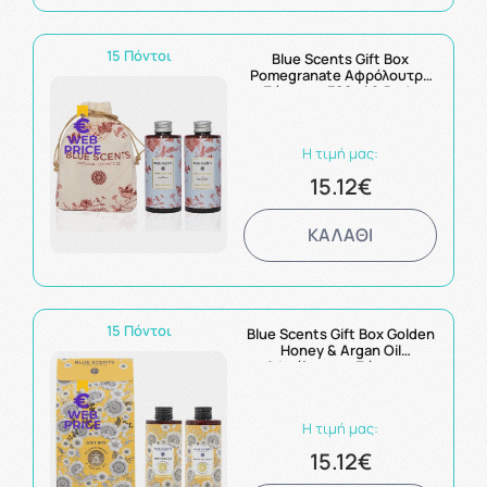
15 Πόντοι
Blue Scents Gift Box
Pomegranate Αφρόλουτρο
Σώματος 300ml & Body
Balsam Ενυδατικό
Γαλάκτωμα Σώματος 300ml
Η τιμή μας:
15.12€
ΚΑΛΑΘΙ
15 Πόντοι
Blue Scents Gift Box Golden
Honey & Argan Oil
Αφρόλουτρο Σώματος
300ml & Body Balsam
Ενυδατικό Γαλάκτωμα
Σώματος 300ml
Η τιμή μας:
15.12€