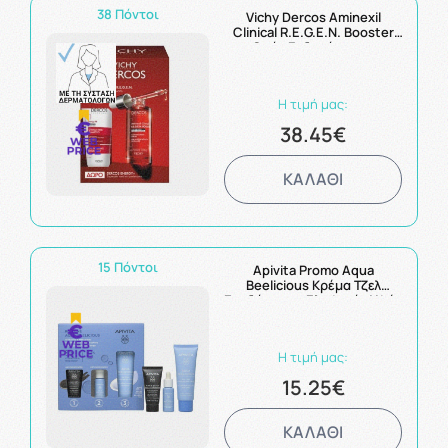
38 Πόντοι
Vichy Dercos Aminexil
Clinical R.E.G.E.N. Booster
Ορός Ενδυνάμωσης
Μαλλιών Ενάντια στη
Τριχόπτωση 90ml & δώρο
Dercos Energy+ Shampoo
Η τιμή μας:
50ml
38.45€
ΚΑΛΑΘΙ
15 Πόντοι
Apivita Promo Aqua
Beelicious Κρέμα Τζελ
Ενυδάτωσης Ελαφριάς Υφής
40ml & ΔΩΡΟ Τζελ
Καθαρισμού 15ml & Booster
Αναζωογόνησης 10ml
Η τιμή μας:
15.25€
ΚΑΛΑΘΙ