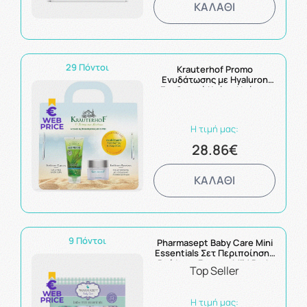
ΚΑΛΑΘΙ
29 Πόντοι
Krauterhof Promo
Ενυδάτωσης με Hyaluron
Ενυδατική Κρέμα Ημέρας
50ml και Aloe Vera Gel
Ενυδάτωση για το Σώμα
200ml
Η τιμή μας:
28.86€
ΚΑΛΑΘΙ
9 Πόντοι
Pharmasept Baby Care Mini
Essentials Σετ Περιποίησης
Βρέφους 3τμχ με Mild Bath
Top Seller
100ml & Extra Calm Cream
40ml & Hydrating Milk 40ml
Η τιμή μας: