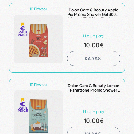
10 Πόντοι
Dalon Care & Beauty Apple
Pie Promo Shower Gel 300ml
& Body Milk 200ml Πακέτο με
Αφρόλουτρο και Γαλάκτωμα
Σώματος με Άρωμα Ζεστής
Μηλόπιτας
Η τιμή μας:
10.00€
ΚΑΛΑΘΙ
10 Πόντοι
Dalon Care & Beauty Lemon
Panettone Promo Shower
Gel 300ml & Body Milk 200ml
Πακέτο με Αφρόλουτρο και
Γαλάκτωμα Σώματος με
Άρωμα Γλυκού Λεμονιού
Η τιμή μας:
10.00€
ΚΑΛΑΘΙ