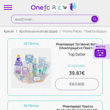
Αναζήτηση...
Αρχική
/
Χριστουγεννιάτικα Δώρα
/
Promo Packs - Πακέτα δώρων
Αναζήτηση
40 Πόντοι
Pharmasept Tol Velvet Baby
ΦΊΛΤΡΑ
Ολοκληρωμένο Πακέτο
Βρεφικής Περιποίησης
Top Seller
Η τιμή μας:
39.87€
ΚΑΛΑΘΙ
34 Πόντοι
Pharmasept Πακέτο