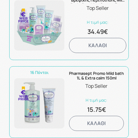
Βρεφικής Περιποίησης Mild
Bath+Soothing Cream+Extra
Top Seller
Calm Cream+Laundry
Detergent+Dishwash+Micellar
Water
Η τιμή μας:
34.49€
ΚΑΛΑΘΙ
16 Πόντοι
Pharmasept Promo Mild bath
1L & Extra calm 150ml
Top Seller
Η τιμή μας:
15.75€
ΚΑΛΑΘΙ