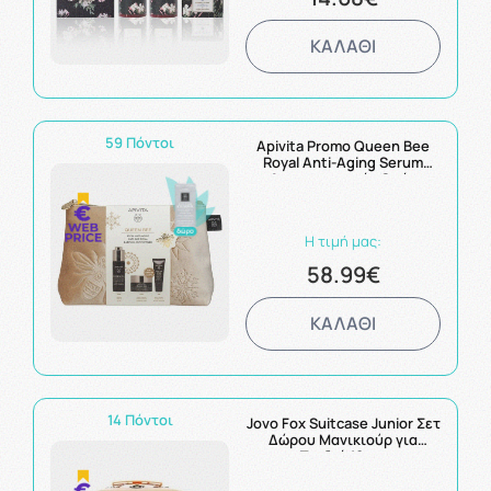
ΚΑΛΑΘΙ
59 Πόντοι
Apivita Promo Queen Bee
Royal Anti-Aging Serum
Αντιγηραντικός Ορός
Προσώπου 30ml & Δώρο
Κρέμα Αντιγήρανσης
Ελαφριάς Υφής, 15ml &
Η τιμή μας:
Κρέμα Ματιών 5ml
58.99€
ΚΑΛΑΘΙ
14 Πόντοι
Jovo Fox Suitcase Junior Σετ
Δώρου Μανικιούρ για
Παιδιά 10τεμ