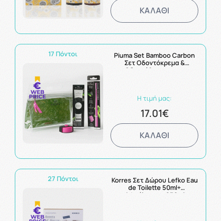
ΚΑΛΑΘΙ
17 Πόντοι
Piuma Set Bamboo Carbon
Σετ Οδοντόκρεμα &
Οδοντόβουρτσα με
άνθρακα & Βαση
Οδοντόβουρτσας
Η τιμή μας:
17.01€
ΚΑΛΑΘΙ
27 Πόντοι
Korres Σετ Δώρου Lefko Eau
de Toilette 50ml+
Αφρόλουτρο 250ml