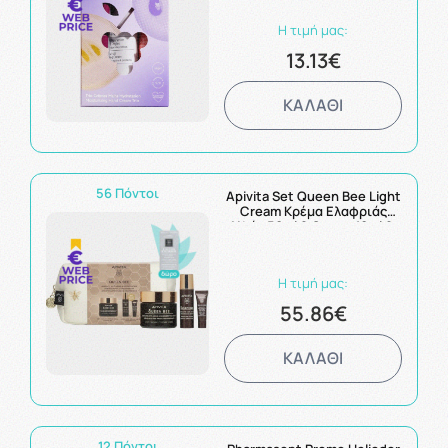
Η τιμή μας:
13.13€
ΚΑΛΑΘΙ
56 Πόντοι
Apivita Set Queen Bee Light
Cream Κρέμα Ελαφριάς
Υφής 50ml & Serum 10ml &
Κρέμα Ματιών 2ml
Η τιμή μας:
55.86€
ΚΑΛΑΘΙ
12 Πόντοι