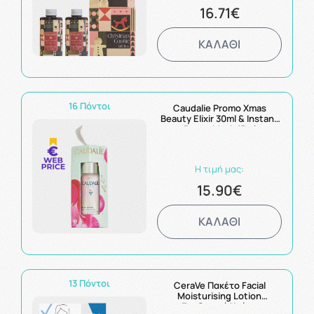
16.71€
ΚΑΛΑΘΙ
16 Πόντοι
Caudalie Promo Xmas
Beauty Elixir 30ml & Instant
Detox Mask 15ml
Η τιμή μας:
15.90€
ΚΑΛΑΘΙ
13 Πόντοι
CeraVe Πακέτο Facial
Moisturising Lotion
Ενυδατική Κρέμα