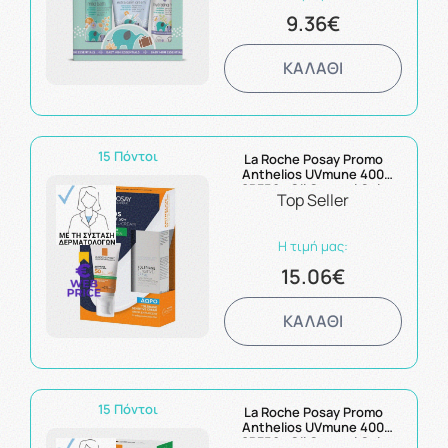
9.36€
ΚΑΛΑΘΙ
15 Πόντοι
La Roche Posay Promo
Anthelios UVmune 400
SPF50+ Oil Control Gel-
Top Seller
Cream Αντηλιακή Κρέμα Για
Ματ Αποτέλεσμα 50ml &
Δώρο Toleriane Sensitive
Η τιμή μας:
Cream 15ml
15.06€
ΚΑΛΑΘΙ
15 Πόντοι
La Roche Posay Promo
Anthelios UVmune 400
SPF50+ Oil Control Gel-