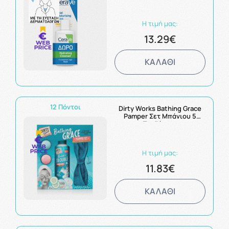
Προσώπου με SPF50 52ml &
Δώρο Hydrating Cleanser
20ml
Η τιμή μας:
13.29€
ΚΑΛΑΘΙ
12 Πόντοι
Dirty Works Bathing Grace
Pamper Σετ Μπάνιου 5
Προϊόντων
Η τιμή μας:
11.83€
ΚΑΛΑΘΙ