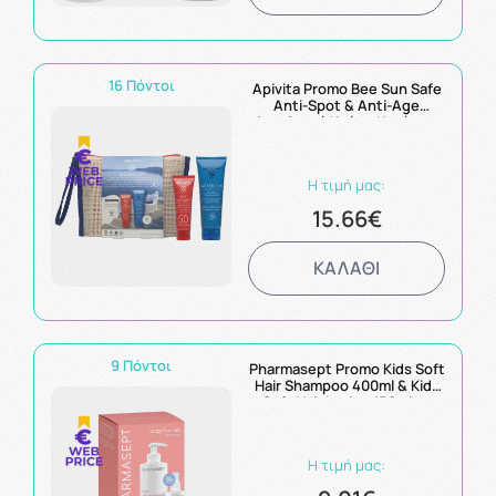
16 Πόντοι
Apivita Promo Bee Sun Safe
Anti-Spot & Anti-Age
Αντηλιακή Κρέμα Κατά των
Πανάδων & των Ρυτίδων
SPF50 50ml & ΔΩΡΟ After
Sun Face & Body Gel-Cream
Η τιμή μας:
100ml
15.66€
ΚΑΛΑΘΙ
9 Πόντοι
Pharmasept Promo Kids Soft
Hair Shampoo 400ml & Kids
Soft Hair Lotion 150ml με
Έκπτωση 50% στο 2ο
Προϊόν
Η τιμή μας: