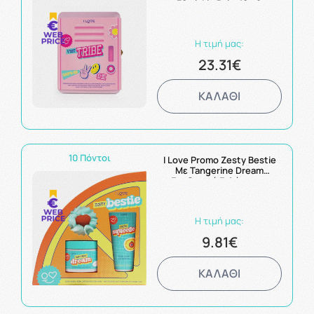
30ml, Lip Balm 10g &
Μεταλλικό Κουτί 1τεμ,
Σημειωματάριο 1τεμ &
Μαγνητάκια 8τεμ
Η τιμή μας:
23.31€
ΚΑΛΑΘΙ
10 Πόντοι
I Love Promo Zesty Bestie
Με Tangerine Dream
Ενυδατικό Γαλάκτωμα
Σώματος 150ml & Fresh
Squeeze Αφρόλουτρο 100ml
& Scrunchie Λαστιχάκι
Η τιμή μας:
Μαλλιών
9.81€
ΚΑΛΑΘΙ