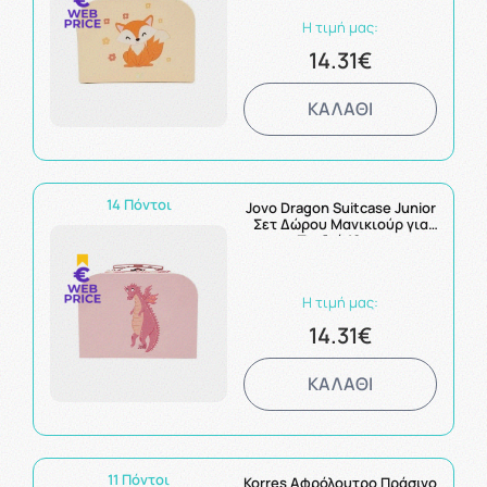
Η τιμή μας:
14.31€
ΚΑΛΑΘΙ
14 Πόντοι
Jovo Dragon Suitcase Junior
Σετ Δώρου Μανικιούρ για
Παιδιά 10τεμ
Η τιμή μας:
14.31€
ΚΑΛΑΘΙ
11 Πόντοι
Korres Αφρόλουτρο Πράσινο