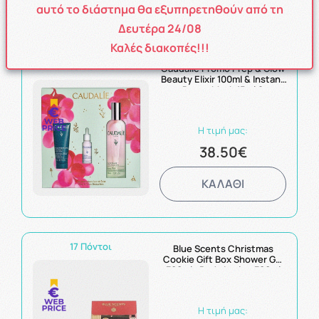
ΚΑΛΑΘΙ
αυτό το διάστημα θα εξυπηρετηθούν από τη
Δευτέρα 24/08
Καλές διακοπές!!!
39 Πόντοι
Caudalie Promo Prep & Glow
Beauty Elixir 100ml & Instant
Detox Mask 15ml &
Vinoperfect Brightening
Dark Spot Serum 10ml
Η τιμή μας:
38.50€
ΚΑΛΑΘΙ
17 Πόντοι
Blue Scents Christmas
Cookie Gift Box Shower Gel
300ml+ Body Lotion 300ml
Η τιμή μας: