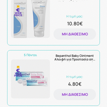
Κρέμα Ανάπλασης της
Ευαίσθητης Επιδερμίδας
100ml
Η τιμή μας:
10.80€
ΜΗ ΔΙΑΘΈΣΙΜΟ
5 Πόντοι
Bepanthol Baby Ointment
Αλοιφή για Προστασία από
τα Συγκάματα στα Μωρά
30gr
Η τιμή μας:
4.80€
ΜΗ ΔΙΑΘΈΣΙΜΟ