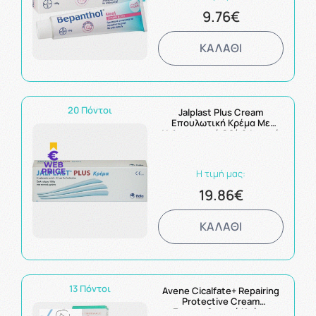
9.76€
ΚΑΛΑΘΙ
20 Πόντοι
Jalplast Plus Cream
Επουλωτική Κρέμα Με
Υαλουρονικό Οξύ & Ισχυρή
Αντιμικροβιακή Δράση
100gr
Η τιμή μας:
19.86€
ΚΑΛΑΘΙ
13 Πόντοι
Avene Cicalfate+ Repairing
Protective Cream
Επανορθωτική Κρέμα