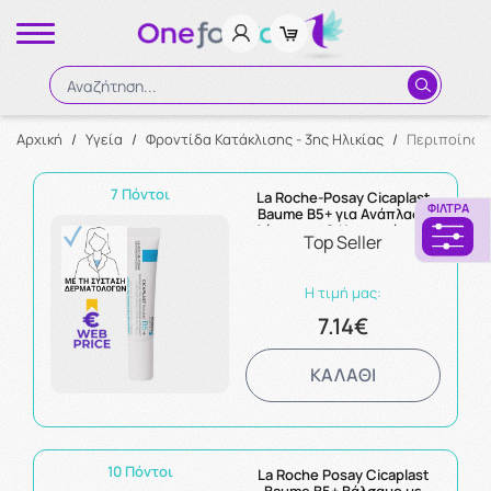
Αναζήτηση...
Αρχική
/
Υγεία
/
Φροντίδα Κατάκλισης - 3ης Ηλικίας
/
Περιποίηση
Αναζήτηση
7 Πόντοι
La Roche-Posay Cicaplast
ΦΊΛΤΡΑ
Baume B5+ για Ανάπλαση
Δέρματος & Καταπράυνση
Top Seller
15ml
Η τιμή μας:
7.14€
ΚΑΛΑΘΙ
10 Πόντοι
La Roche Posay Cicaplast