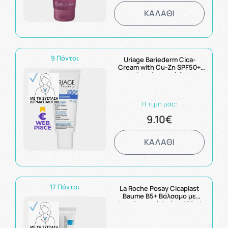
ΚΑΛΑΘΙ
9 Πόντοι
Uriage Bariederm Cica-
Cream with Cu-Zn SPF50+
Αναπλαστική &
Επανορθωτική Κρέμα
Προσώπου & Σώματος 40ml
Η τιμή μας:
9.10€
ΚΑΛΑΘΙ
17 Πόντοι
La Roche Posay Cicaplast
Baume B5+ Βάλσαμο με
Αναπλαστική Δράση 100ml