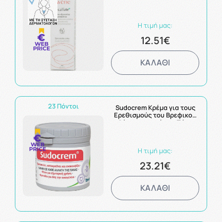
Προστασίας 40ml
Η τιμή μας:
12.51€
ΚΑΛΑΘΙ
23 Πόντοι
Sudocrem Κρέμα για τους
Ερεθισμούς του Βρεφικού
Δέρματος από την Πάνα
400g
Η τιμή μας:
23.21€
ΚΑΛΑΘΙ