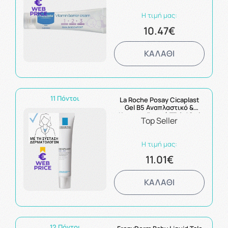
Η τιμή μας:
10.47€
ΚΑΛΑΘΙ
11 Πόντοι
La Roche Posay Cicaplast
Gel B5 Αναπλαστικό &
Καταπραϋντικό Τζελ 40ml
Top Seller
Η τιμή μας:
11.01€
ΚΑΛΑΘΙ
12 Πόντοι