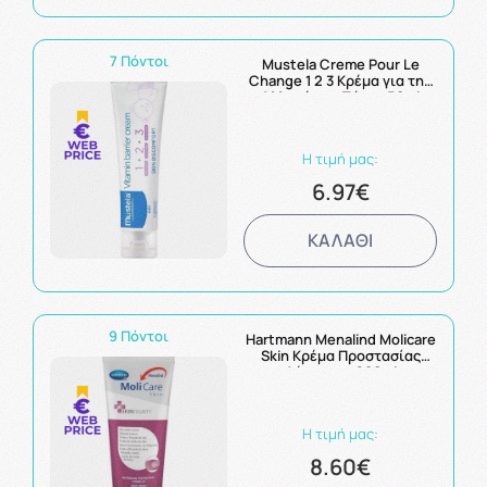
7 Πόντοι
Mustela Creme Pour Le
Change 1 2 3 Κρέμα για την
Αλλαγή της Πάνας 50ml
Η τιμή μας:
6.97€
ΚΑΛΑΘΙ
9 Πόντοι
Hartmann Menalind Molicare
Skin Κρέμα Προστασίας
Δέρματος 200ml
Η τιμή μας:
8.60€