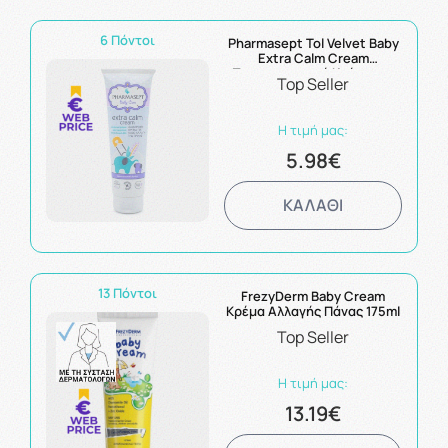
6 Πόντοι
Pharmasept Tol Velvet Baby
Extra Calm Cream
Προστατευτική Κρέμα για
Top Seller
Αλλαγή Πάνας 150ml
Η τιμή μας:
5.98€
ΚΑΛΑΘΙ
13 Πόντοι
FrezyDerm Baby Cream
Κρέμα Αλλαγής Πάνας 175ml
Top Seller
Η τιμή μας:
13.19€