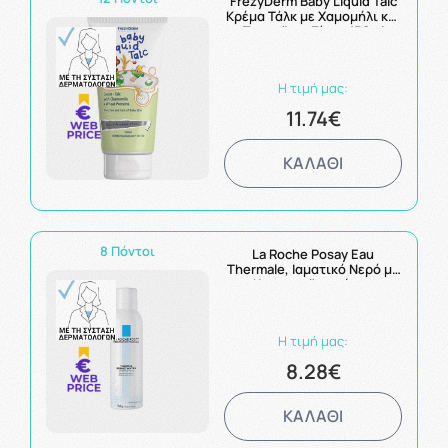
FrezyDerm Baby Liquid Talc
Κρέμα Τάλκ με Χαμομήλι και
Πρωτεϊνες Σίτου 150ml
Η τιμή μας:
11.74€
ΚΑΛΑΘΙ
8 Πόντοι
La Roche Posay Eau
Thermale, Ιαματικό Νερό με
Καταπραϋντική και
Αντιοξειδωτική Δράση,
150ml
Η τιμή μας:
8.28€
ΚΑΛΑΘΙ