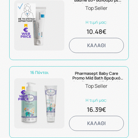
Baume B5+ Βάλσαμο με
Αναπλαστική Δράση 40ml
Top Seller
Η τιμή μας:
10.48€
ΚΑΛΑΘΙ
16 Πόντοι
Pharmasept Baby Care
Promo Mild Bath Βρεφικό
Αφρόλουτρο 1LT & Liquid
Top Seller
Powder 150ml
Η τιμή μας:
16.39€
ΚΑΛΑΘΙ