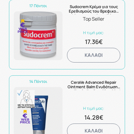
17 Πόντοι
Sudocrem Κρέμα για τους
Ερεθισμούς του Βρεφικού
Δέρματος από την Πάνα
Top Seller
250g
Η τιμή μας:
17.36€
ΚΑΛΑΘΙ
14 Πόντοι
CeraVe Advanced Repair
Ointment Balm Ενυδάτωσης
για Ξηρές Επιδερμίδες 88ml
Η τιμή μας:
14.28€
ΚΑΛΑΘΙ