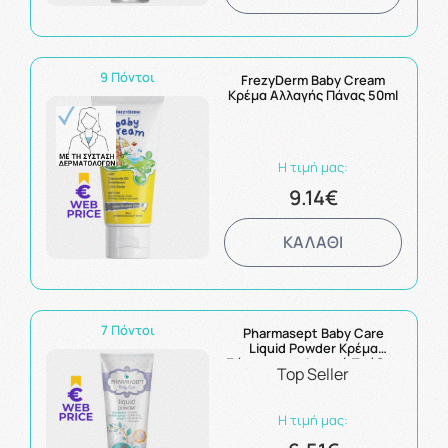
9 Πόντοι
FrezyDerm Baby Cream
Κρέμα Αλλαγής Πάνας 50ml
Η τιμή μας:
9.14€
ΚΑΛΑΘΙ
7 Πόντοι
Pharmasept Baby Care
Liquid Powder Κρέμα
Σώματος με Φυσική Πούδρα
Top Seller
150ml
Η τιμή μας: