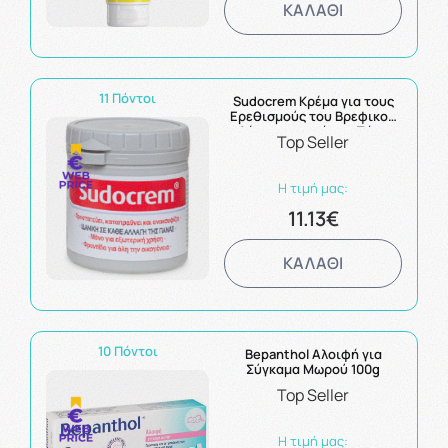
ΚΑΛΑΘΙ
11 Πόντοι
Sudocrem Κρέμα για τους
Ερεθισμούς του Βρεφικού
Δέρματος από την Πάνα
Top Seller
125g
Η τιμή μας:
11.13€
ΚΑΛΑΘΙ
10 Πόντοι
Bepanthol Αλοιφή για
Σύγκαμα Μωρού 100g
Top Seller
Η τιμή μας: