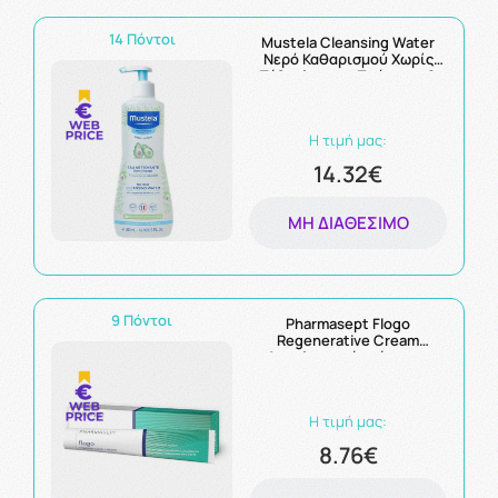
14 Πόντοι
Mustela Cleansing Water
Νερό Καθαρισμού Χωρίς
Ξέβγαλμα για Πρόσωπο &
Περιοχή της Πάνας 500ml
Η τιμή μας:
14.32€
ΜΗ ΔΙΑΘΈΣΙΜΟ
9 Πόντοι
Pharmasept Flogo
Regenerative Cream
Αναπλαστική κρέμα για
Κατακλίσεις Πρόσωπο-Σώμα
50ml
Η τιμή μας:
8.76€