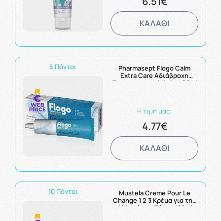
6.51€
ΚΑΛΑΘΙ
5 Πόντοι
Pharmasept Flogo Calm
Extra Care Αδιάβροχη
Προστατευτική Κρέμα 50ml
Η τιμή μας:
4.77€
ΚΑΛΑΘΙ
10 Πόντοι
Mustela Creme Pour Le
Change 1 2 3 Κρέμα για την
Αλλαγή της Πάνας 100ml