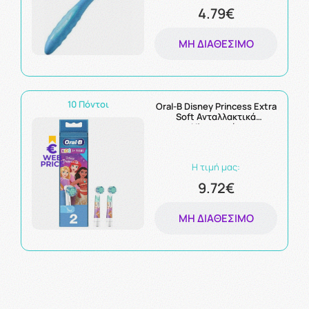
4.79€
ΜΗ ΔΙΑΘΈΣΙΜΟ
10 Πόντοι
Oral-B Disney Princess Extra
Soft Ανταλλακτικά
Ηλεκτρικής
Οδοντόβουρτσας 2τμχ
Η τιμή μας:
9.72€
ΜΗ ΔΙΑΘΈΣΙΜΟ