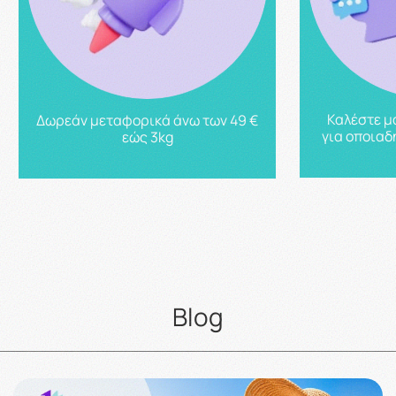
Καλέστε μ
Δωρεάν μεταφορικά άνω των 49 €
για οποιαδ
εώς 3kg
Blog