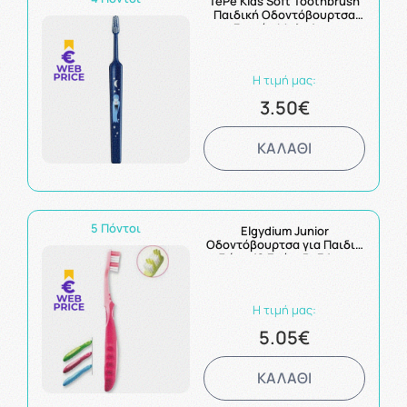
TePe Kids Soft Toothbrush
Παιδική Οδοντόβουρτσα
3+ετών Μπλε 1τμχ
Η τιμή μας:
3.50€
ΚΑΛΑΘΙ
5 Πόντοι
Elgydium Junior
Οδοντόβουρτσα για Παιδιά
7 έως 12 Ετών, Ροζ 1τμχ
Η τιμή μας:
5.05€
ΚΑΛΑΘΙ