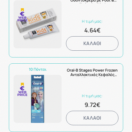
Οδοντόκρεμα με Ρόδι &
Πρόπολη 50ml
Η τιμή μας:
4.64€
ΚΑΛΑΘΙ
10 Πόντοι
Oral-B Stages Power Frozen
Ανταλλακτικές Κεφαλές
Ηλεκτρικής
Οδοντόβουρτσας 2τεμ.
Η τιμή μας:
9.72€
ΚΑΛΑΘΙ