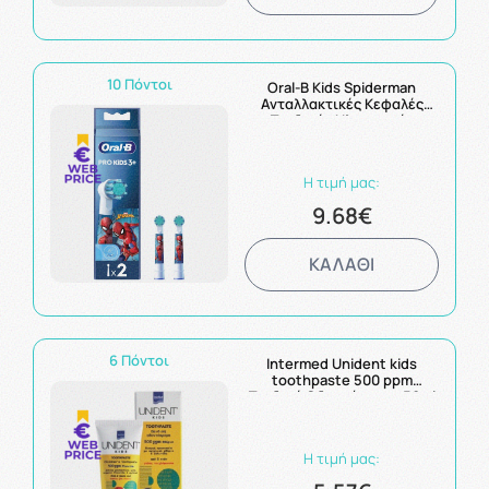
10 Πόντοι
Oral-B Kids Spiderman
Ανταλλακτικές Κεφαλές
Παιδικής Ηλεκτρικής
Οδοντόβουρτσας 2τμχ
Η τιμή μας:
9.68€
ΚΑΛΑΘΙ
6 Πόντοι
Intermed Unident kids
toothpaste 500 ppm
Παιδική Οδοντόκρεμα 50ml
Η τιμή μας: