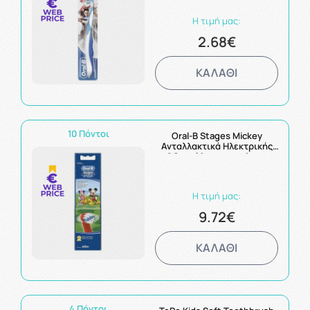
Η τιμή μας:
2.68€
ΚΑΛΑΘΙ
10 Πόντοι
Oral-B Stages Mickey
Ανταλλακτικά Ηλεκτρικής
Οδοντόβουρτσας 2τεμ.
Η τιμή μας:
9.72€
ΚΑΛΑΘΙ
4 Πόντοι