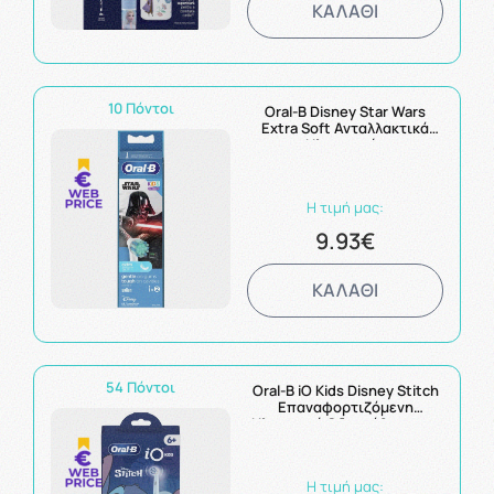
ΚΑΛΑΘΙ
10 Πόντοι
Oral-B Disney Star Wars
Extra Soft Ανταλλακτικά
Ηλεκτρικής
Οδοντόβουρτσας 2τμχ
Η τιμή μας:
9.93€
ΚΑΛΑΘΙ
54 Πόντοι
Oral-B iO Kids Disney Stitch
Επαναφορτιζόμενη
Ηλεκτρική Οδοντόβουρτσα
για Παιδιά από 6+ Ετών &
Θήκη Ταξιδίου 1τμχ
Η τιμή μας: