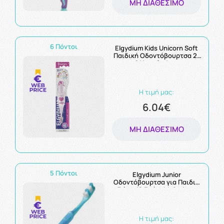
ΜΗ ΔΙΑΘΈΣΙΜΟ
6 Πόντοι
Elgydium Kids Unicorn Soft
Παιδική Οδοντόβουρτσα 2-
6 Χρονών 1τμχ
Η τιμή μας:
6.04€
ΜΗ ΔΙΑΘΈΣΙΜΟ
5 Πόντοι
Elgydium Junior
Οδοντόβουρτσα για Παιδιά
7 έως 12 Ετών, Μπλε 1τμχ
Η τιμή μας: