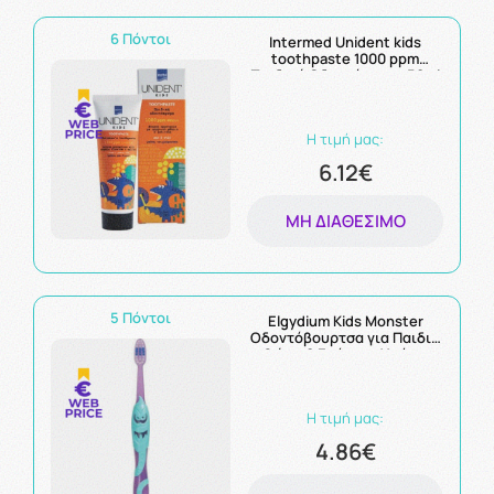
6 Πόντοι
Intermed Unident kids
toothpaste 1000 ppm
Παιδική Οδοντόκρεμα 50ml
Η τιμή μας:
6.12€
ΜΗ ΔΙΑΘΈΣΙΜΟ
5 Πόντοι
Elgydium Kids Monster
Οδοντόβουρτσα για Παιδιά
2 έως 6 Ετών, σε Χρώμα
Μωβ-Μπλε 1τμχ
Η τιμή μας:
4.86€