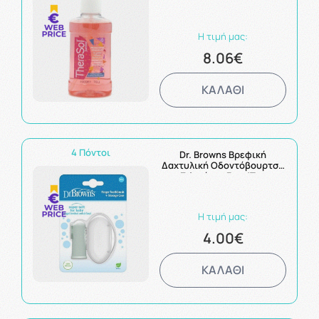
Φράουλα & Μέντα 250ml
Η τιμή μας:
8.06€
ΚΑΛΑΘΙ
4 Πόντοι
Dr. Browns Βρεφική
Δαχτυλική Οδοντόβουρτσα
Σιλικόνης 3m+ 1Τμχ
Η τιμή μας:
4.00€
ΚΑΛΑΘΙ