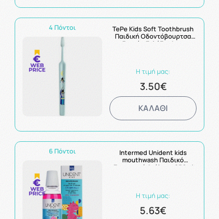
4 Πόντοι
TePe Kids Soft Toothbrush
Παιδική Οδοντόβουρτσα
3+ετών Γαλάζια 1τμχ
Η τιμή μας:
3.50€
ΚΑΛΑΘΙ
6 Πόντοι
Intermed Unident kids
mouthwash Παιδικό
Στοματικό Διάλυμα 250ml
Η τιμή μας:
5.63€