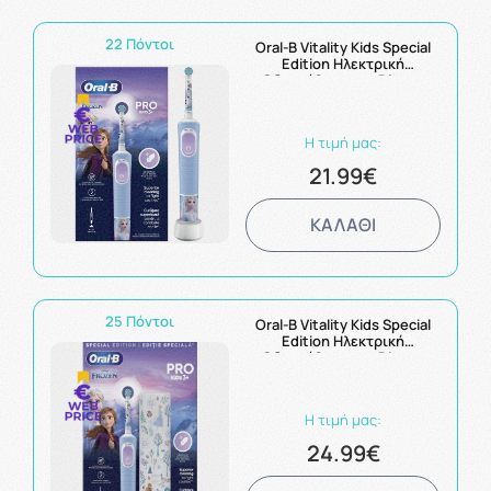
22 Πόντοι
Oral-B Vitality Kids Special
Edition Ηλεκτρική
Οδοντόβουρτσα Disney
Frozen για Παιδιά 3+ Ετών
1τμχ
Η τιμή μας:
21.99€
ΚΑΛΑΘΙ
25 Πόντοι
Oral-B Vitality Kids Special
Edition Ηλεκτρική
Οδοντόβουρτσα Disney
Frozen για Παιδιά 3+ Ετών &
Θήκη Ταξιδίου 1τμχ
Η τιμή μας:
24.99€