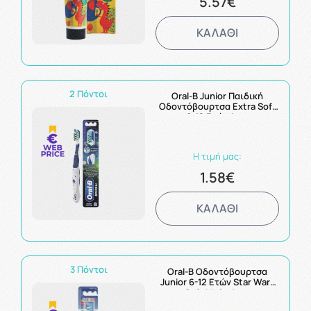
5.57€
ΚΑΛΑΘΙ
2 Πόντοι
Oral-B Junior Παιδική
Οδοντόβουρτσα Extra Soft
6-12 Ετών 1τμχ
Η τιμή μας:
1.58€
ΚΑΛΑΘΙ
3 Πόντοι
Oral-B Οδοντόβουρτσα
Junior 6-12 Ετών Star Wars
Soft Μπλε 1τμχ