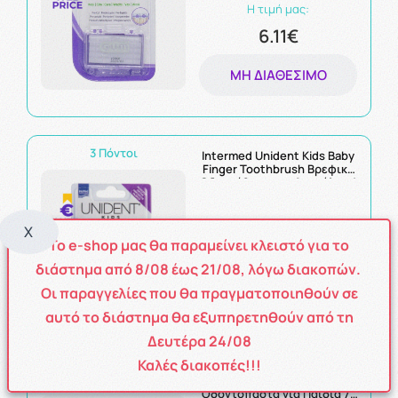
Η τιμή μας:
6.11€
ΜΗ ΔΙΑΘΈΣΙΜΟ
3 Πόντοι
Intermed Unident Kids Baby
Finger Toothbrush Βρεφική
Οδοντόβουρτσα Δακτύλου 1
Τμχ
X
Η τιμή μας:
Το e-shop μας θα παραμείνει κλειστό για το
3.39€
διάστημα από
8
/08
έως
21/08
, λόγω διακοπών.
Οι παραγγελίες που θα πραγματοποιηθούν σε
ΜΗ ΔΙΑΘΈΣΙΜΟ
αυτό το διάστημα θα εξυπηρετηθούν από τη
Δευτέρα 24/08
Καλές διακοπές!!!
6 Πόντοι
Elgydium Junior Bubble
Oδοντόπαστα για Παιδιά 7-