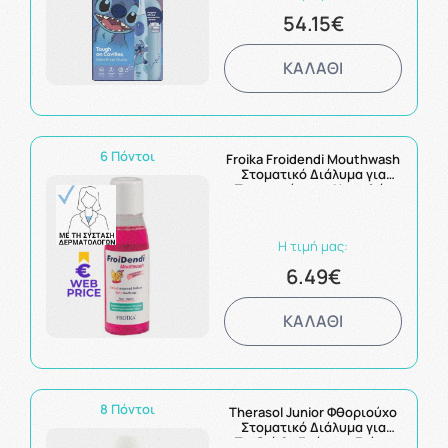
54.15€
ΚΑΛΑΘΙ
6 Πόντοι
Froika Froidendi Mouthwash
Στοματικό Διάλυμα για
Προστασία των Νεογιλών
Δοντιών 250ml
Η τιμή μας:
6.49€
ΚΑΛΑΘΙ
8 Πόντοι
Therasol Junior Φθοριούχο
Στοματικό Διάλυμα για
Παιδιά 6+ Ετών, με Γεύση