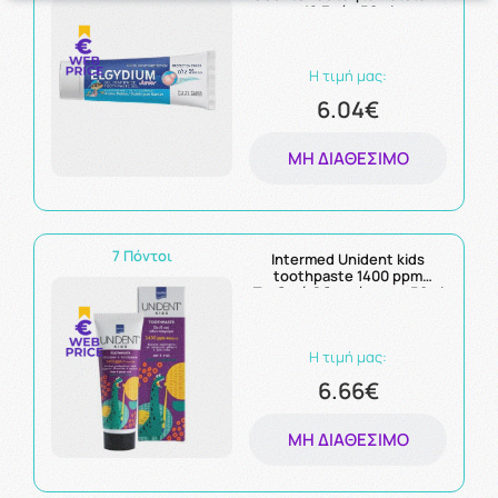
12 Ετών 50ml
Η τιμή μας:
6.04€
ΜΗ ΔΙΑΘΈΣΙΜΟ
7 Πόντοι
Intermed Unident kids
toothpaste 1400 ppm
Παιδική Οδοντόκρεμα 50ml
Η τιμή μας:
6.66€
ΜΗ ΔΙΑΘΈΣΙΜΟ