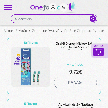
Αναζήτηση...
Αρχική
/
Υγεία
/
Στοματική Υγιεινή
/
Παιδική Στοματική Υγιεινή
Αναζήτηση
10 Πόντοι
Oral-B Disney Mickey Extra
ΦΊΛΤΡΑ
Soft Ανταλλακτικά
Ηλεκτρικής
Οδοντόβουρτσας 2τμχ
Η τιμή μας:
9.72€
ΚΑΛΑΘΙ
5 Πόντοι
Apivita Kids 2+ Παιδική