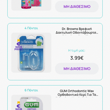
ΜΗ ΔΙΑΘΈΣΙΜΟ
4 Πόντοι
Dr. Browns Βρεφική
Δαχτυλική Οδοντόβουρτσα
Σιλικόνης 3m+ 1Τμχ
Η τιμή μας:
3.99€
ΜΗ ΔΙΑΘΈΣΙΜΟ
6 Πόντοι
GUM Orthodontic Wax
Ορθοδοντικό Κερί Για Τα
Σιδεράκια Χωρίς Γεύση 1τμχ