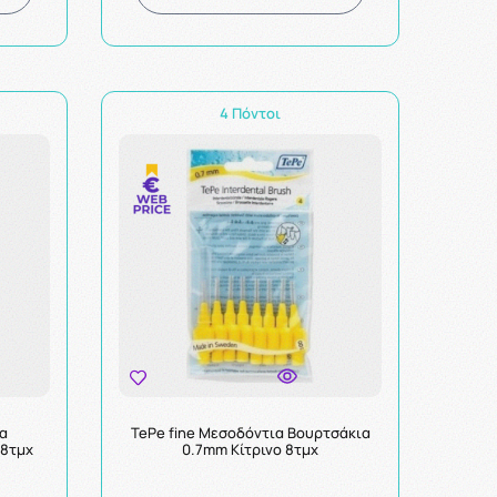
4 Πόντοι
α
TePe fine Μεσοδόντια Βουρτσάκια
 8τμχ
0.7mm Κίτρινο 8τμχ