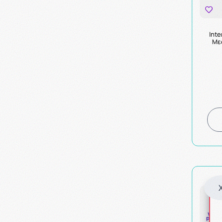
Int
Με