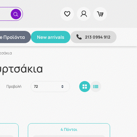
ze Προϊόντα
New arrivals
213 0994 912
τσάκια
υρτσάκια
Προβολή
4 Πόντοι