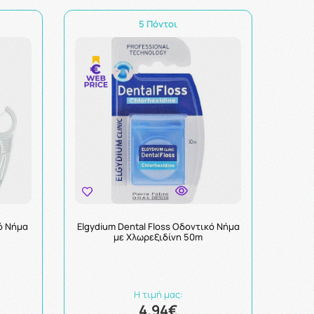
5 Πόντοι
ό Νήμα
Elgydium Dental Floss Οδοντικό Νήμα
με Χλωρεξιδίνη 50m
Η τιμή μας:
4.94€