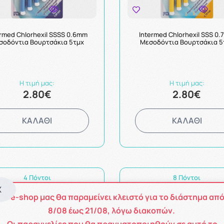
ermed Chlorhexil SSSS 0.6mm
Intermed Chlorhexil SSS 0
σοδόντια Βουρτσάκια 5τμχ
Μεσοδόντια Βουρτσάκια 5
Η τιμή μας:
Η τιμή μας:
2.80€
2.80€
ΚΑΛΑΘΙ
ΚΑΛΑΘΙ
4 Πόντοι
8 Πόντοι
X
Το e-shop μας θα παραμείνει κλειστό για το διάστημα απ
8
/08
έως
21/08
, λόγω διακοπών.
Οι παραγγελίες που θα πραγματοποιηθούν σε αυτό το