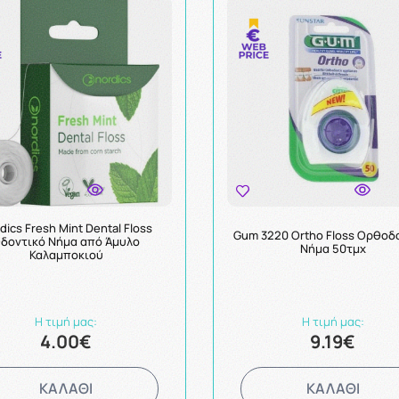
dics Fresh Mint Dental Floss
Gum 3220 Ortho Floss Ορθοδ
δοντικό Νήμα από Άμυλο
Νήμα 50τμχ
Καλαμποκιού
Η τιμή μας:
Η τιμή μας:
4.00€
9.19€
ΚΑΛΑΘΙ
ΚΑΛΑΘΙ