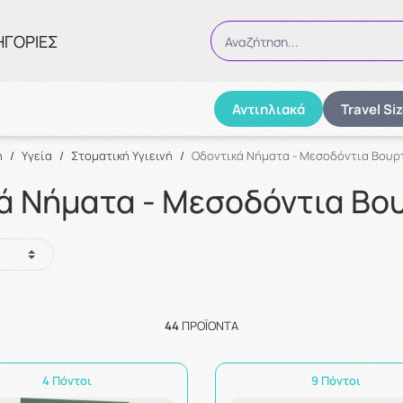
ΗΓΟΡΙΕΣ
Αναζήτηση...
Αντιηλιακά
Travel Si
Αναζήτηση
ή
/
Υγεία
/
Στοματική Υγιεινή
/
Οδοντικά Νήματα - Μεσοδόντια Βουρ
ά Νήματα - Μεσοδόντια Βο
44
ΠΡΟΪΌΝΤΑ
4 Πόντοι
9 Πόντοι