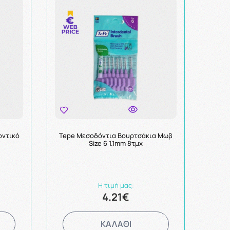
οντικό
Tepe Μεσοδόντια Βουρτσάκια Μωβ
Size 6 1.1mm 8τμχ
Η τιμή μας:
4.21€
ΚΑΛΑΘΙ