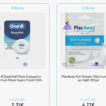
2 Πόντοι
5 Πόντοι
l-B Essential Floss Κηρωμένο
PlacAway Eco Flosser Οδοντικ
τικό Νήμα Χωρίς Γεύση 50m
με Λαβή 30τμχ
Η τιμή μας:
Η τιμή μας:
2.31€
4.77€