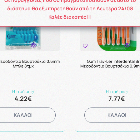
διάστημα θα εξυπηρετηθούν από τη Δευτέρα 24/08
Καλές διακοπές!!!
Μεσοδόντια Βουρτσάκια 0.6mm
Gum Trav-Ler Interdental B
Μπλε 8τμχ
Μεσοδόντια Βουρτσάκια 0.9m
Η τιμή μας:
Η τιμή μας:
4.22€
7.77€
ΚΑΛΑΘΙ
ΚΑΛΑΘΙ