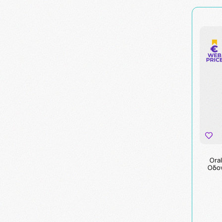
Ora
Οδον