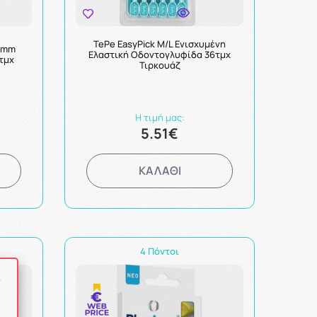
TePe EasyPick M/L Ενισχυμένη
.7mm
Ελαστική Οδοντογλυφίδα 36τμχ
τμχ
Τιρκουάζ
Η τιμή μας:
5.51€
ΚΑΛΑΘΙ
4 Πόντοι
ό