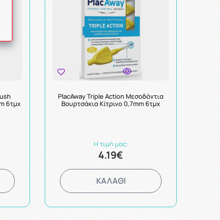
rush
PlacAway Triple Action Μεσοδόντια
m 6τμχ
Βουρτσάκια Κίτρινο 0,7mm 6τμχ
Η τιμή μας:
4.19€
ΚΑΛΑΘΙ