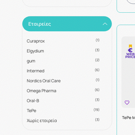
Εταιρείες
(1)
Curaprox
(3)
Elgydium
(2)
gum
(6)
Intermed
(1)
Nordics Oral Care
(6)
Omega Pharma
(3)
Oral-B
(19)
TePe
TePe 
(3)
Χωρίς εταιρεία