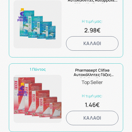
Αυτοκόλλητες Αδιάβροχες
Γάζες 10x15cm 5τμχ
Η τιμή μας:
2.98€
ΚΑΛΑΘΙ
1 Πόντος
Pharmasept Clifixe
Αυτοκόλλητες Γάζες
5,5x7cm 5τμχ
Top Seller
Η τιμή μας:
1.46€
ΚΑΛΑΘΙ