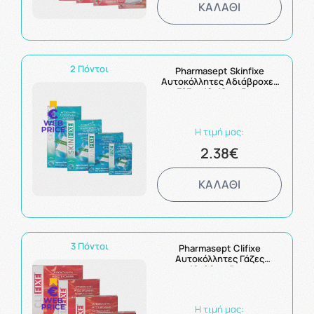
ΚΑΛΑΘΙ
2 Πόντοι
Pharmasept Skinfixe
Αυτοκόλλητες Αδιάβροχες
Γάζες 10x10cm 5τμχ
Η τιμή μας:
2.38€
ΚΑΛΑΘΙ
3 Πόντοι
Pharmasept Clifixe
Αυτοκόλλητες Γάζες
10x20cm 5τμχ
Η τιμή μας: