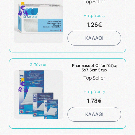
Top Seller
Η τιμή μας:
1.26€
ΚΑΛΑΘΙ
2 Πόντοι
Pharmasept Clifar Γάζες
5x7.5cm 5τμχ
Top Seller
Η τιμή μας:
1.78€
ΚΑΛΑΘΙ