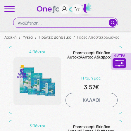
Αναζήτηση...
Αρχική
/
Υγεία
/
Πρώτες Βοήθειες
/
Γάζες Αποστειρωμένες
Αναζήτηση
4 Πόντοι
Pharmasept Skinfixe
ΦΊΛΤΡΑ
Αυτοκόλλητες Αδιάβροχες
Γάζες 10x20cm 5τμχ
Η τιμή μας:
3.57€
ΚΑΛΑΘΙ
3 Πόντοι
Pharmasept Skinfixe