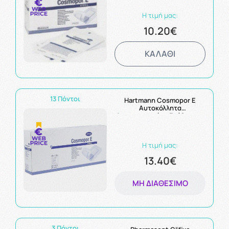
Η τιμή μας:
10.20€
ΚΑΛΑΘΙ
13 Πόντοι
Hartmann Cosmopor E
Αυτοκόλλητα
Αποστειρωμένα Επίθεματα
Τραυμάτων 25x10cm, 25τμχ
Η τιμή μας:
13.40€
ΜΗ ΔΙΑΘΈΣΙΜΟ
3 Πόντοι