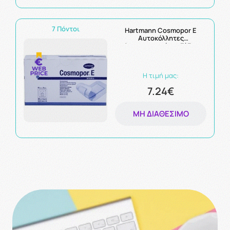
7 Πόντοι
Hartmann Cosmopor E
Αυτοκόλλητες
Αποστειρωμένες Γάζες
8x15cm 25τμχ
Η τιμή μας:
7.24€
ΜΗ ΔΙΑΘΈΣΙΜΟ