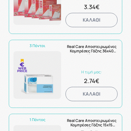
3.34€
ΚΑΛΑΘΙ
3 Πόντοι
Real Care Αποστειρωμένες
Κομπρέσες Γάζης 36x40
10τμχ
Η τιμή μας:
2.74€
ΚΑΛΑΘΙ
1 Πόντος
Real Care Αποστειρωμένες
Κομπρέσες Γάζης 15x15
12τμχ