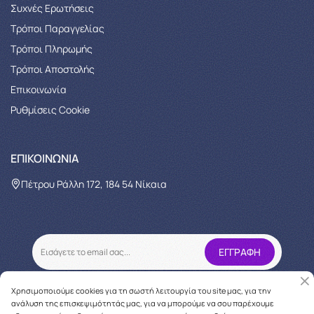
Συχνές Ερωτήσεις
Τρόποι Παραγγελίας
Tρόποι Πληρωμής
Τρόποι Αποστολής
Επικοινωνία
Ρυθμίσεις Cookie
ΕΠΙΚΟΙΝΩΝΊΑ
Πέτρου Ράλλη 172, 184 54 Νίκαια
Χρησιμοποιούμε cookies για τη σωστή λειτουργία του site μας, για την
ανάλυση της επισκεψιμότητάς μας, για να μπορούμε να σου παρέχουμε