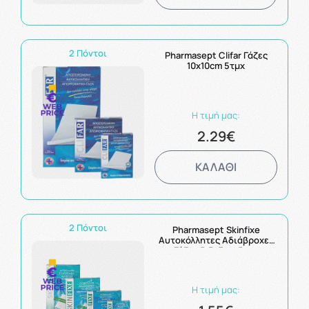
2 Πόντοι
Pharmasept Clifar Γάζες
10x10cm 5τμχ
Η τιμή μας:
2.29€
ΚΑΛΑΘΙ
2 Πόντοι
Pharmasept Skinfixe
Αυτοκόλλητες Αδιάβροχες
Γάζες 5.5x7cm 5τμχ
Η τιμή μας: