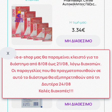
Pharmasept Clifixe
Αυτοκόλλητες Γάζες
10x25cm 3τμχ
Η τιμή μας:
3.34€
ΜΗ ΔΙΑΘΈΣΙΜΟ
X
Το e-shop μας θα παραμείνει κλειστό για το
10 Πόντοι
διάστημα από
8
/08
έως
21/08
, λόγω διακοπών.
Hartmann Cosmopor E
Αυτοκόλλητη
Οι παραγγελίες που θα πραγματοποιηθούν σε
Αποστειρωμένη Γάζα
20x10cm 1τμχ
αυτό το διάστημα θα εξυπηρετηθούν από τη
Δευτέρα 24/08
Η τιμή μας:
Καλές διακοπές!!!
10.11€
ΜΗ ΔΙΑΘΈΣΙΜΟ