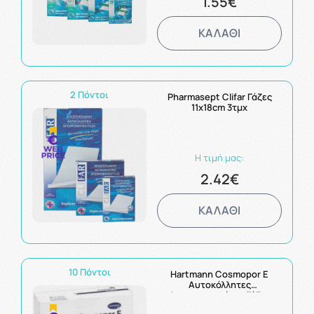
1.55€
ΚΑΛΑΘΙ
2 Πόντοι
Pharmasept Clifar Γάζες
11x18cm 3τμχ
Η τιμή μας:
2.42€
ΚΑΛΑΘΙ
10 Πόντοι
Hartmann Cosmopor E
Αυτοκόλλητες
Αποστειρωμένες Γάζες
20x10cm 25τμχ