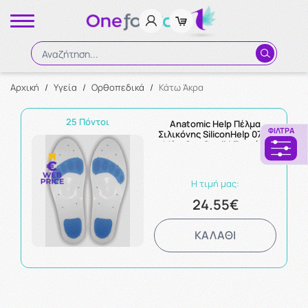
Αναζήτηση...
Αρχική
/
Υγεία
/
Ορθοπεδικά
/
Κάτω Άκρα
Αναζήτηση
25 Πόντοι
Anatomic Help Πέλμα
ΦΊΛΤΡΑ
Σιλικόνης SiliconHelp 0753
Μέγεθος Small 1 Ζευγάρι
Η τιμή μας:
24.55€
ΚΑΛΑΘΙ