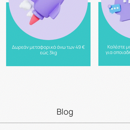
Καλέστε μ
Δωρεάν μεταφορικά άνω των 49 €
για οποιαδ
εώς 3kg
Blog