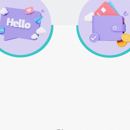
Καλέστε μας για
Σύστημα Επιβράβευ
παραγγελίες & για
κερδίστε πόντους
οιαδήποτε απορία σας
αγοράζοντας
213 0994 912