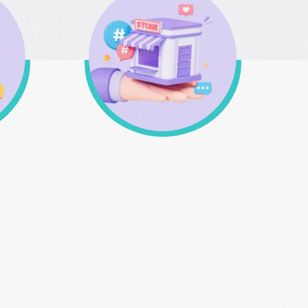
σης
Δυνατότητα παραλαβής
από το φυσικό μας
κατάστημα