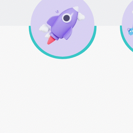
Δωρεάν μεταφορικά άνω
των 49 € εώς 3kg
οπ