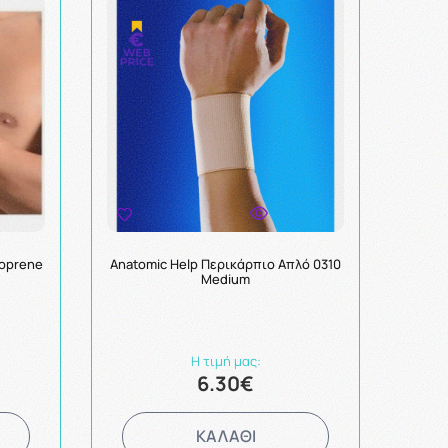
eoprene
Anatomic Help Περικάρπιο Aπλό 0310
Medium
Η τιμή μας:
6.30€
ΚΑΛΑΘΙ