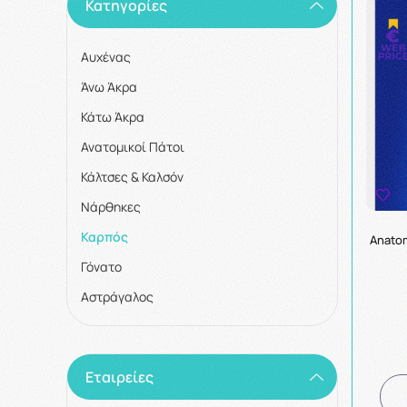
Κατηγορίες
Αυχένας
Άνω Άκρα
Κάτω Άκρα
Ανατομικοί Πάτοι
Κάλτσες & Καλσόν
Νάρθηκες
Καρπός
Anatom
Γόνατο
Αστράγαλος
Εταιρείες