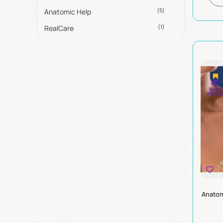
(5)
Anatomic Help
(1)
RealCare
Anatom