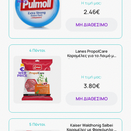
Η τιμή μας:
2.46€
ΜΗ ΔΙΑΘΈΣΙΜΟ
4 Πόντοι
Lanes PropolCare
Καραμέλες για το Λαιμό με
Ευκάλυπτο και Μέντα 54g
Η τιμή μας:
3.80€
ΜΗ ΔΙΑΘΈΣΙΜΟ
5 Πόντοι
Kaiser Waldhonig Salbei
Καραμέλες με Φασκόμηλο &