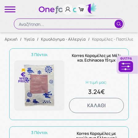
Αναζήτηση...
Αρχική
/
Υγεία
/
Κρυολόγημα - Αλλεργία
/
Καραμέλες - Παστίλιες
Αναζήτηση
3 Πόντοι
Korres Καραμέλες με Μέλι
ΦΊΛΤΡΑ
και Echinacea 15τμχ
Η τιμή μας:
3.24€
ΚΑΛΑΘΙ
3 Πόντοι
Korres Καραμέλες με