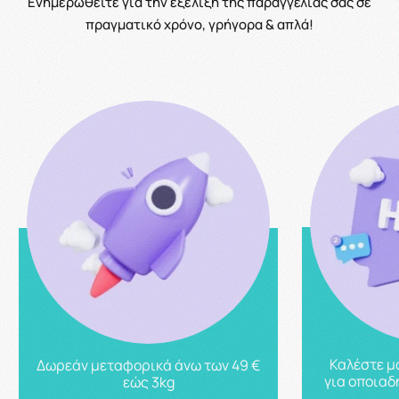
Ενημερωθείτε για την εξέλιξη της παραγγελίας σας σε
πραγματικό χρόνο, γρήγορα & απλά!
Καλέστε μ
Δωρεάν μεταφορικά άνω των 49 €
για οποιαδ
εώς 3kg