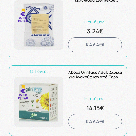
εκχύλισμα Ελληνικού
Φασκόμηλου & Βιταμίνης C
16τμχ
Η τιμή μας:
3.24€
ΚΑΛΑΘΙ
14 Πόντοι
Aboca Grintuss Adult Δισκία
για Ανακούφιση από Ξερό &
Παραγωγικό Βήχα 20 Δισκία
Η τιμή μας:
14.15€
ΚΑΛΑΘΙ