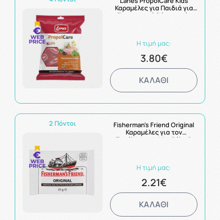
Lanes PropolCare Kids
Καραμέλες για Παιδιά για
Παραγωγικό Βήχα χωρίς
Γλουτένη Με Γεύση
Βατόμουρο 54g
Η τιμή μας:
3.80€
ΚΑΛΑΘΙ
2 Πόντοι
Fisherman's Friend Original
Καραμέλες για τον
Πονόλαιμο με Μενθόλη &
Ευκάλυπτο 25g
Η τιμή μας:
2.21€
ΚΑΛΑΘΙ