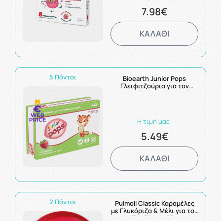
7.98€
ΚΑΛΑΘΙ
5 Πόντοι
Bioearth Junior Pops
Γλειφιτζούρια για τον
Ερεθισμένο Λαιμό με Γεύση
Φράουλα 9τμχ
Η τιμή μας:
5.49€
ΚΑΛΑΘΙ
2 Πόντοι
Pulmoll Classic Καραμέλες
με Γλυκόριζα & Μέλι για τον
Πονόλαιμο 75g