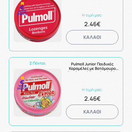
Η τιμή μας:
2.46€
ΚΑΛΑΘΙ
2 Πόντοι
Pulmoll Junior Παιδικές
Καραμέλες με Βατόμουρο
Εχινάκεια & Βιταμίνη C 50g
Η τιμή μας:
2.46€
ΚΑΛΑΘΙ