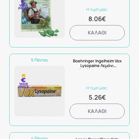
Η τιμή μας:
8.06€
ΚΑΛΑΘΙ
5 Πόντοι
Boehringer Ingelheim Vox
Lysopaine Λεμόνι
Ευκάλυπτος 18 τεμ
Η τιμή μας:
5.26€
ΚΑΛΑΘΙ
4 Πόντοι