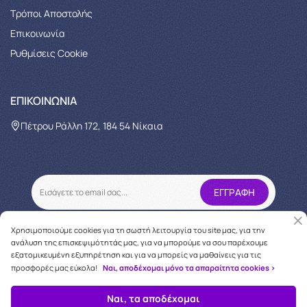
Τρόποι Αποστολής
Επικοινωνία
Ρυθμίσεις Cookie
ΕΠΙΚΟΙΝΩΝΊΑ
Πέτρου Ράλλη 172, 184 54 Νίκαια
Χρησιμοποιούμε cookies για τη σωστή λειτουργία του site μας, για την
ανάλυση της επισκεψιμότητάς μας, για να μπορούμε να σου παρέχουμε
εξατομικευμένη εξυπηρέτηση και για να μπορείς να μαθαίνεις για τις
προσφορές μας εύκολα!
Ναι, αποδέχομαι μόνο τα απαραίτητα cookies >
Copyright © 2026
oneforcare.gr
Ναι, τα αποδέχομαι