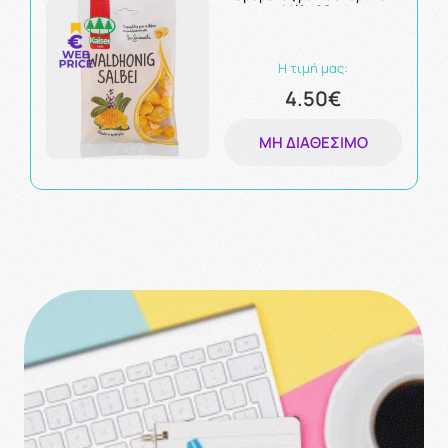
Μέλι 90gr
Η τιμή μας:
4.50€
ΜΗ ΔΙΑΘΈΣΙΜΟ