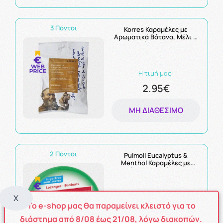
3 Πόντοι
Korres Καραμέλες με
Αρωματικά Βότανα, Μέλι &
Στέβια 16τμχ
Η τιμή μας:
2.95€
ΜΗ ΔΙΑΘΈΣΙΜΟ
2 Πόντοι
Pulmoll Eucalyptus &
Menthol Καραμέλες με
Ευκάλυπτο & Μέντα 45g
X
Η τιμή μας:
Το e-shop μας θα παραμείνει κλειστό για το
2.46€
διάστημα από
8
/08
έως
21/08
, λόγω διακοπών.