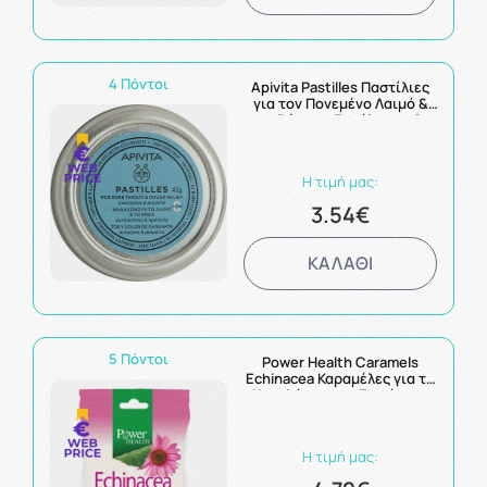
4 Πόντοι
Apivita Pastilles Παστίλιες
για τον Πονεμένο Λαιμό &
το Βήχα με Ευκάλυπτο &
Πρόπολη 45g
Η τιμή μας:
3.54€
ΚΑΛΑΘΙ
5 Πόντοι
Power Health Caramels
Echinacea Καραμέλες για το
Κρυολόγημα με Εχινάτσεα
60g
Η τιμή μας: