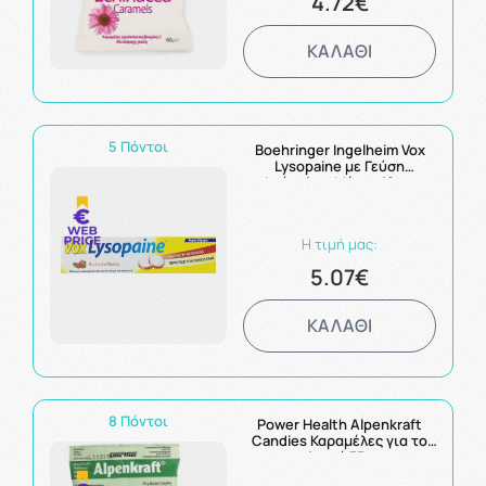
4.72€
ΚΑΛΑΘΙ
5 Πόντοι
Boehringer Ingelheim Vox
Lysopaine με Γεύση
Φράουλα - Μέντα 18τεμ
Η τιμή μας:
5.07€
ΚΑΛΑΘΙ
8 Πόντοι
Power Health Alpenkraft
Candies Καραμέλες για το
Λαιμό 75g