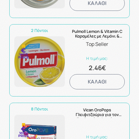
ΚΑΛΑΘΙ
2 Πόντοι
Pulmoll Lemon & Vitamin C
Καραμέλες με Λεμόνι &
Βιταμίνη C 45g
Top Seller
Η τιμή μας:
2.46€
ΚΑΛΑΘΙ
8 Πόντοι
Vican OroPops
Γλειφιτζούρια για τον
Ερεθισμένο Λαιμό με
Αλθαία & Λειχήνα Ισλανδίας
8τμχ
Η τιμή μας: