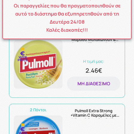
Οι παραγγελίες που θα πραγματοποιηθούν σε
ΜΗ ΔΙΑΘΈΣΙΜΟ
αυτό το διάστημα θα εξυπηρετηθούν από τη
Δευτέρα 24/08
Καλές διακοπές!!!
2 Πόντοι
Pulmoll Καραμέλες με Μέλι &
Μάραθο Μαλακώνουν &
Ανακουφίζουν το Λαιμό
75gr
Η τιμή μας:
2.46€
ΜΗ ΔΙΑΘΈΣΙΜΟ
2 Πόντοι
Pulmoll Extra Strong
+Vitamin C Καραμέλες με
Μέντα & Βιταμίνη C 45g