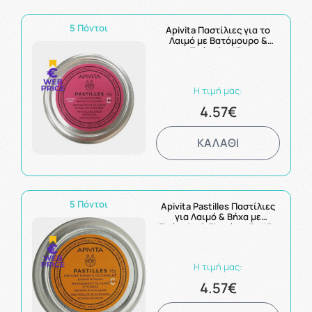
5 Πόντοι
Apivita Παστίλιες για το
Λαιμό με Βατόμουρο &
Πρόπολη 45g
Η τιμή μας:
4.57€
ΚΑΛΑΘΙ
5 Πόντοι
Apivita Pastilles Παστίλιες
για Λαιμό & Βήχα με
Πρόπολη & Γλυκύρριζα 45g
Η τιμή μας:
4.57€