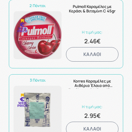
2 Πόντοι
Pulmoll Καραμέλες με
Κεράσι & Βιταμίνη C 45gr
Η τιμή μας:
2.46€
ΚΑΛΑΘΙ
3 Πόντοι
Korres Καραμέλες με
Αιθέρια Έλαια από
Ευκάλυπτο & Μέντα 15τμχ
Η τιμή μας:
2.95€
ΚΑΛΑΘΙ