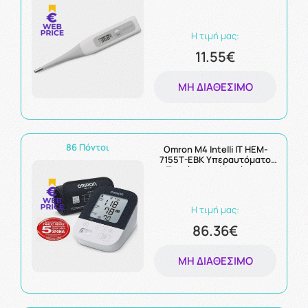
Η τιμή μας:
11.55€
ΜΗ ΔΙΑΘΈΣΙΜΟ
86 Πόντοι
Omron M4 Intelli IT HEM-
7155T-EBK Υπεραυτόματο
Πιεσόμετρο Μπράτσου
Η τιμή μας:
86.36€
ΜΗ ΔΙΑΘΈΣΙΜΟ