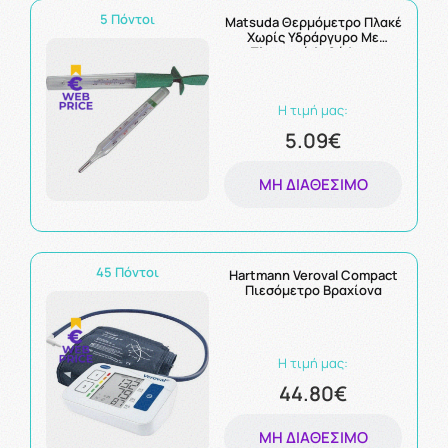
5 Πόντοι
Matsuda Θερμόμετρο Πλακέ
Χωρίς Υδράργυρο Με
Πλαστική Λαβή 1 τεμ
Η τιμή μας:
5.09€
ΜΗ ΔΙΑΘΈΣΙΜΟ
45 Πόντοι
Hartmann Veroval Compact
Πιεσόμετρο Βραχίονα
Η τιμή μας:
44.80€
ΜΗ ΔΙΑΘΈΣΙΜΟ