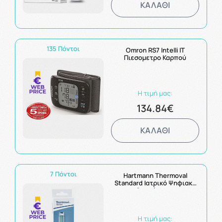
ΚΑΛΑΘΙ
135 Πόντοι
Omron RS7 Intelli IT
Πιεσομετρο Καρπού
Η τιμή μας:
134.84€
ΚΑΛΑΘΙ
7 Πόντοι
Hartmann Thermoval
Standard Ιατρικό Ψηφιακό
Θερμόμετρο
Η τιμή μας: