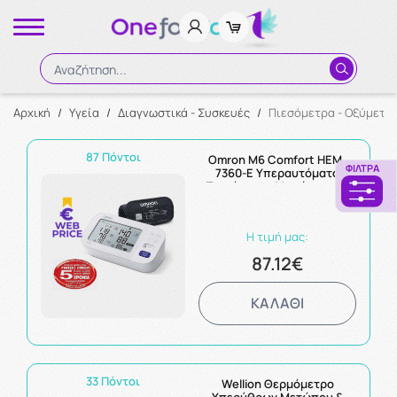
Αναζήτηση...
Αρχική
/
Υγεία
/
Διαγνωστικά - Συσκευές
/
Πιεσόμετρα - Οξύμετρ
Αναζήτηση
87 Πόντοι
Omron M6 Comfort HEM-
ΦΊΛΤΡΑ
7360-E Υπεραυτόματο
Πιεσόμετρο Μπράτσου με
Τεχνολογία Afib
Η τιμή μας:
87.12€
ΚΑΛΑΘΙ
33 Πόντοι
Wellion Θερμόμετρο