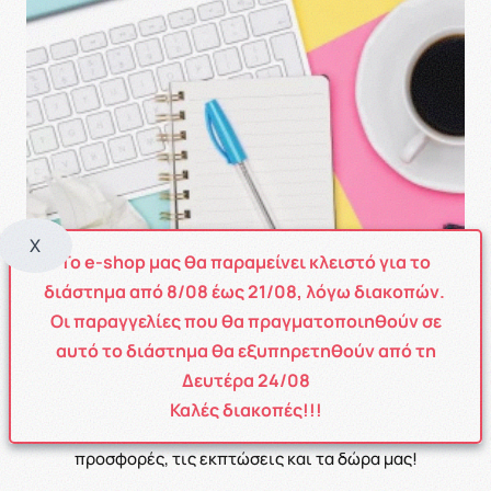
X
Το e-shop μας θα παραμείνει κλειστό για το
διάστημα από
8
/08
έως
21/08
, λόγω διακοπών.
Οι παραγγελίες που θα πραγματοποιηθούν σε
αυτό το διάστημα θα εξυπηρετηθούν από τη
NEWSLETTER
Δευτέρα 24/08
Καλές διακοπές!!!
Eγγραφείτε στην λίστα μας για να μαθαίνετε πρώτοι τις
προσφορές, τις εκπτώσεις και τα δώρα μας!