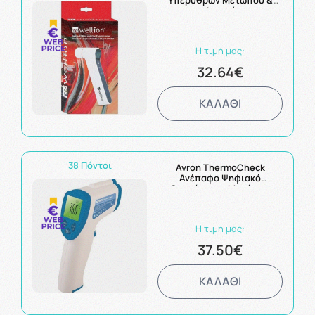
Υπερύθρων Μετώπου &
Αυτιού
Η τιμή μας:
32.64€
ΚΑΛΑΘΙ
38 Πόντοι
Avron ThermoCheck
Ανέπαφο Ψηφιακό
Θερμόμετρο Μετώπου
Η τιμή μας:
37.50€
ΚΑΛΑΘΙ