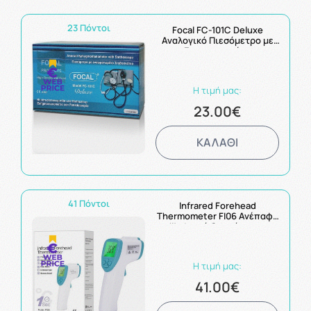
23 Πόντοι
Focal FC-101C Deluxe
Αναλογικό Πιεσόμετρο με
Ενσωματωμένο
Στηθοσκόπιο 1 Τμχ
Η τιμή μας:
23.00€
ΚΑΛΑΘΙ
41 Πόντοι
Infrared Forehead
Thermometer FI06 Ανέπαφο
Ψηφιακό Θερμόμετρο
Μετώπου 1τμχ
Η τιμή μας:
41.00€