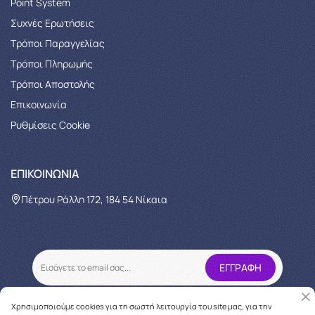
Point System
Συχνές Ερωτήσεις
Τρόποι Παραγγελίας
Tρόποι Πληρωμής
Τρόποι Αποστολής
Επικοινωνία
Ρυθμίσεις Cookie
ΕΠΙΚΟΙΝΩΝΊΑ
Πέτρου Ράλλη 172, 184 54 Νίκαια
Χρησιμοποιούμε cookies για τη σωστή λειτουργία του site μας, για την