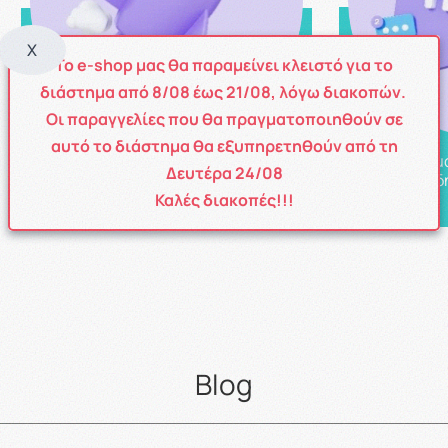
X
Το e-shop μας θα παραμείνει κλειστό για το
διάστημα από
8
/08
έως
21/08
, λόγω διακοπών.
Οι παραγγελίες που θα πραγματοποιηθούν σε
αυτό το διάστημα θα εξυπηρετηθούν από τη
Καλέστε μ
Δωρεάν μεταφορικά άνω των 49 €
Δευτέρα 24/08
για οποιαδ
εώς 3kg
Καλές διακοπές!!!
Blog