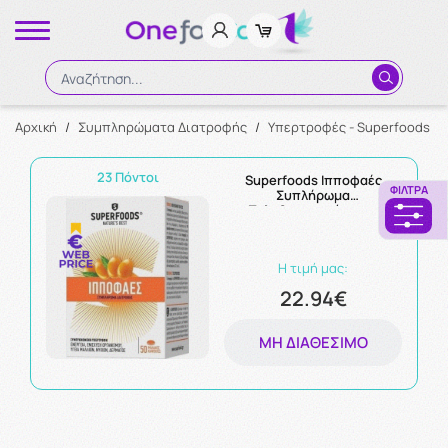
Αναζήτηση...
Αρχική
/
Συμπληρώματα Διατροφής
/
Υπερτροφές - Superfoods
/
Αναζήτηση
23 Πόντοι
Superfoods Ιπποφαές
ΦΊΛΤΡΑ
Συπλήρωμα
Πολυβιταμινούχο για
Τόνωση 50caps
Η τιμή μας:
22.94€
ΜΗ ΔΙΑΘΈΣΙΜΟ