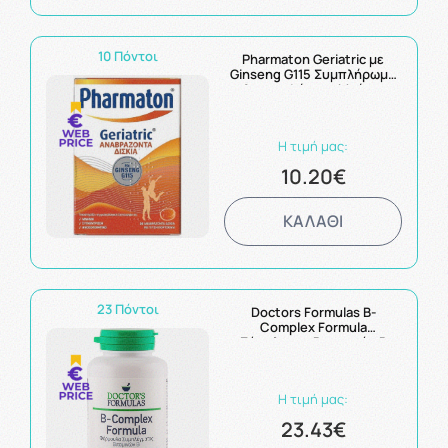
10 Πόντοι
Pharmaton Geriatric με
Ginseng G115 Συμπλήρωμα
Διατροφής για Μνήμη,
Συγκέντρωση &
Ανοσοποιητικό 20
Αναβράζοντα Δισκία
Η τιμή μας:
10.20€
ΚΑΛΑΘΙ
23 Πόντοι
Doctors Formulas B-
Complex Formula
Σύμπλεγμα Βιταμινών Β
120Tabs
Η τιμή μας:
23.43€