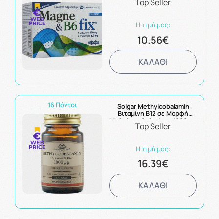
Top Seller
με Γεύση Βατόμουρου 30
Φακελίσκοι
Η τιμή μας:
10.56€
ΚΑΛΑΘΙ
16 Πόντοι
Solgar Methylcobalamin
Βιταμίνη Β12 σε Μορφή
Μεθυλοκοβαλιμίνης 1000mg
Top Seller
30Nuggets
Η τιμή μας:
16.39€
ΚΑΛΑΘΙ