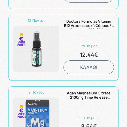
12 Πόντοι
Doctors Formulas Vitamin
B12 Λιποσωμιακή Φόρμουλα
Βιταμίνης Β12, 21.6ml
Η τιμή μας:
12.44€
ΚΑΛΑΘΙ
9 Πόντοι
Agan Magnesium Citrate
2100mg Time Release
Tablets Συμπλήρωμα
Μαγνησίου 30 δισκία
Η τιμή μας:
8.64€