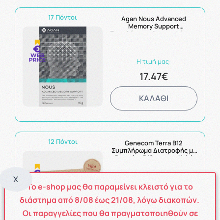
17 Πόντοι
Agan Nous Advanced
Memory Support
Συμπλήρωμα Διατροφής για
την Ενίσχυση της
Συγκέντρωσης, της Σκέψης
& της Μνήμης 30veg.caps
Η τιμή μας:
17.47€
ΚΑΛΑΘΙ
12 Πόντοι
Genecom Terra B12
Συμπλήρωμα Διατροφής με
Βιταμίνη Β12 για την Καλή
Υγεία του Νευρικού
Συστήματος 30 μασώμενα
X
δισκία
Το e-shop μας θα παραμείνει κλειστό για το
Η τιμή μας:
12.02€
διάστημα από
8
/08
έως
21/08
, λόγω διακοπών.
Οι παραγγελίες που θα πραγματοποιηθούν σε