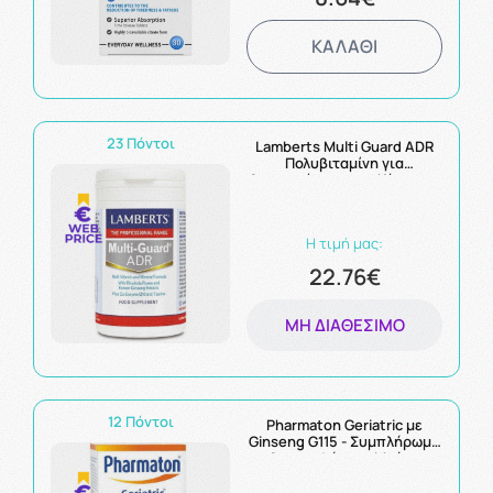
ΚΑΛΑΘΙ
23 Πόντοι
Lamberts Multi Guard ADR
Πολυβιταμίνη για
Αντιμετώπιση της Κόπωσης
60Tabs
Η τιμή μας:
22.76€
ΜΗ ΔΙΑΘΈΣΙΜΟ
12 Πόντοι
Pharmaton Geriatric με
Ginseng G115 - Συμπλήρωμα
Διατροφής για Μνήμη
Συγκέντρωση &
Ανοσοποιητικό 30 δισκία