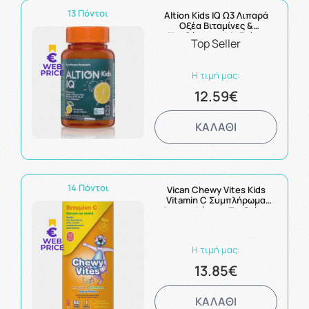
13 Πόντοι
Altion Kids IQ Ω3 Λιπαρά
Οξέα Βιταμίνες &
Ψευδάργυρο Με Γεύση
Top Seller
Λεμόνι 60 ζελεδάκια
Η τιμή μας:
12.59€
ΚΑΛΑΘΙ
14 Πόντοι
Vican Chewy Vites Kids
Vitamin C Συμπλήρωμα
Διατροφής για Παιδιά με
Βιταμίνη C 60 ζελεδάκια
Η τιμή μας:
13.85€
ΚΑΛΑΘΙ