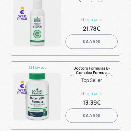
Φόρμουλα 150ml
Η τιμή μας:
21.78€
ΚΑΛΑΘΙ
13 Πόντοι
Doctors Formulas B-
Complex Formula
Σύμπλεγμα Βιταμινών Β
Top Seller
60Tabs
Η τιμή μας:
13.39€
ΚΑΛΑΘΙ