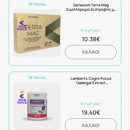
10 Πόντοι
Genecom Terra Mag
Συμπλήρωμα Διατροφής με
Μαγνήσιο και Bιταμίνη Β6
για την Καλή Υγεία
Νευρικού και Μυϊκού
Συστήματος 30 tabs
Η τιμή μας:
10.38€
ΚΑΛΑΘΙ
19 Πόντοι
Lamberts Cogni-Focus
Galangal Extract
Συμπλήρωμα για τη
Συγκεντρωση 30 Capsules
Η τιμή μας:
19.40€
ΚΑΛΑΘΙ