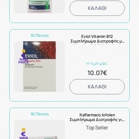
ΚΑΛΑΘΙ
10 Πόντοι
Eviol Vitamin B12
Συμπλήρωμα Διατροφής με
Βιταμίνη B12 30Soft Caps
Η τιμή μας:
10.07€
ΚΑΛΑΘΙ
16 Πόντοι
Italfarmaco Iofolen
Συμπλήρωμα Διατροφής για
την Εγκυμονούσα 30caps
Top Seller