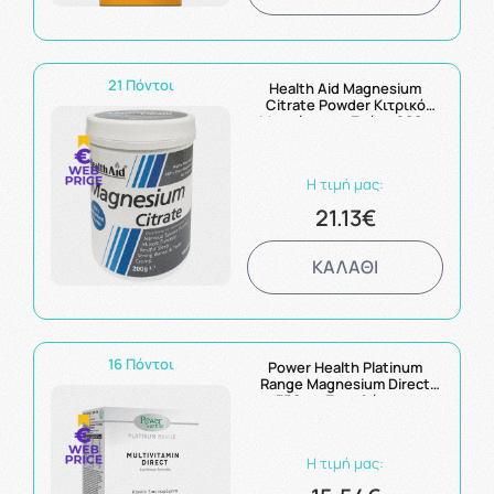
21 Πόντοι
Health Aid Magnesium
Citrate Powder Κιτρικό
Μαγνήσιο σε Σκόνη 200g
Η τιμή μας:
21.13€
ΚΑΛΑΘΙ
16 Πόντοι
Power Health Platinum
Range Magnesium Direct
350mg Συμπλήρωμα
Διατροφής 30sticks
Η τιμή μας: