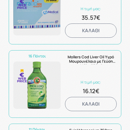
Νευροτροφική Δράση 30
ταμπλέτες
Η τιμή μας:
35.57€
ΚΑΛΑΘΙ
16 Πόντοι
Mollers Cod Liver Oil Υγρό
Μουρουνέλαιο με Γεύση
Μήλο 250ml
Η τιμή μας:
16.12€
ΚΑΛΑΘΙ
11 Πόντοι