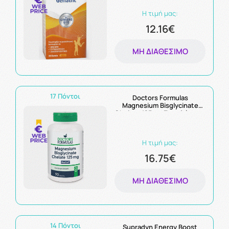
Η τιμή μας:
12.16€
ΜΗ ΔΙΑΘΈΣΙΜΟ
17 Πόντοι
Doctors Formulas
Magnesium Bisglycinate
Chelate 125mg Συμπλήρωμα
Διγλυκινικού Μαγνησίου
90caps
Η τιμή μας:
16.75€
ΜΗ ΔΙΑΘΈΣΙΜΟ
14 Πόντοι
Supradyn Energy Boost