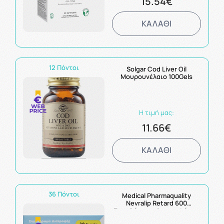
15.54€
ΚΑΛΑΘΙ
12 Πόντοι
Solgar Cod Liver Oil
Μουρουνέλαιο 100Gels
Η τιμή μας:
11.66€
ΚΑΛΑΘΙ
36 Πόντοι
Medical Pharmaquality
Nevralip Retard 600
Συμπλήρωμα Διατροφής με
Αντιοξειδωτική &