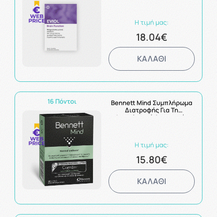
Ικανότητας 30Soft Caps
Η τιμή μας:
18.04€
ΚΑΛΑΘΙ
16 Πόντοι
Bennett Mind Συμπλήρωμα
Διατροφής Για Τη
Φυσιολογική Λειτουργία
Νευρικού Συστήματος 30
δισκία
Η τιμή μας:
15.80€
ΚΑΛΑΘΙ