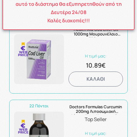
ΚΑΛΑΘΙ
αυτό το διάστημα θα εξυπηρετηθούν από τη
Δευτέρα 24/08
Καλές διακοπές!!!
11 Πόντοι
Health Aid Cod Liver Oil
1000mg Μουρουνέλαιο
30Caps
Η τιμή μας:
10.89€
ΚΑΛΑΘΙ
22 Πόντοι
Doctors Formulas Curcumin
200mg Λιποσωμιακή
Φόρμουλα με Κουρκουμίνη
Top Seller
225ml
Η τιμή μας: