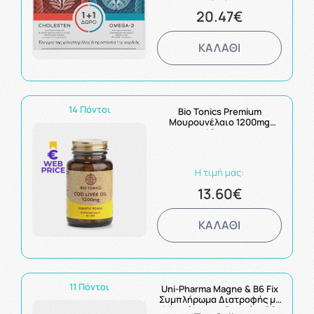
20.47€
ΚΑΛΑΘΙ
14 Πόντοι
Bio Tonics Premium
Μουρουνέλαιο 1200mg
40caps
Η τιμή μας:
13.60€
ΚΑΛΑΘΙ
11 Πόντοι
Uni-Pharma Magne & B6 Fix
Συμπλήρωμα Διατροφής με
Μαγνήσιο και Βιταμίνη Β6