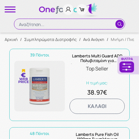
Αναζήτηση...
Αρχική
/
Συμπληρώματα Διατροφής
/
Ανά Ανάγκη
/
Μνήμη / Πνευ
Αναζήτηση
39 Πόντοι
Lamberts Multi Guard ADR
ΦΊΛΤΡΑ
Πολυβιταμίνη για
Αντιμετώπιση της Κόπωσης
Top Seller
120Tabs
Η τιμή μας:
38.97€
ΚΑΛΑΘΙ
48 Πόντοι
Lamberts Pure Fish Oil