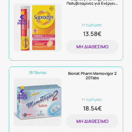
Πολυβιταμίνες για Ενέργεια
με Συνένζυμο Q10 & Άλλες
Βιταμίνες & Μέταλλα - 30
Αναβράζοντα Δισκία
Η τιμή μας:
13.58€
ΜΗ ΔΙΑΘΈΣΙΜΟ
19 Πόντοι
Bionat Pharm Memovigor 2
20Tabs
Η τιμή μας:
18.54€
ΜΗ ΔΙΑΘΈΣΙΜΟ