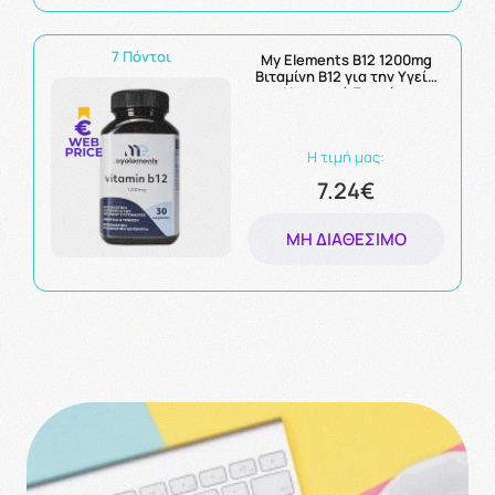
7 Πόντοι
My Elements B12 1200mg
Βιταμίνη Β12 για την Υγεία
του Νευρικού Συστήματος
30Caps
Η τιμή μας:
7.24€
ΜΗ ΔΙΑΘΈΣΙΜΟ