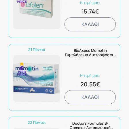
Η τιμή μας:
15.74€
ΚΑΛΑΘΙ
21 Πόντοι
BioAxess Memotin
Συμπλήρωμα Διατροφής για
την Ενίσχυση της Μνήμης
και τις Εμβοές 30 Κάψουλες
Η τιμή μας:
20.55€
ΚΑΛΑΘΙ
22 Πόντοι
Doctors Formulas B-
Complex Λιποσωμιακή