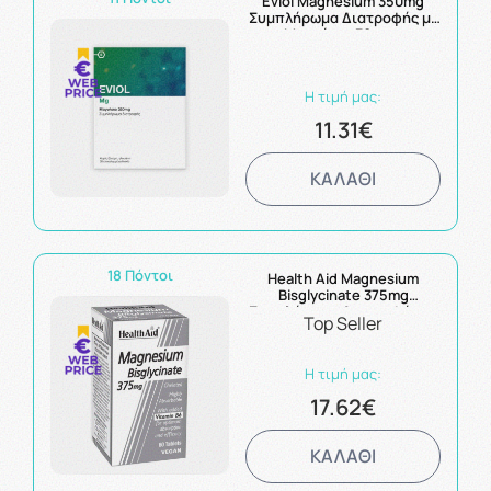
Eviol Magnesium 350mg
Συμπλήρωμα Διατροφής με
Μαγνήσιο 30caps
Η τιμή μας:
11.31€
ΚΑΛΑΘΙ
18 Πόντοι
Health Aid Magnesium
Bisglycinate 375mg
Συμπλήρωμα Διατροφής με
Top Seller
Μαγνήσιο & Βιταμίνη B6
60tabs
Η τιμή μας:
17.62€
ΚΑΛΑΘΙ