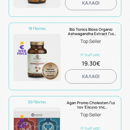
ΚΑΛΑΘΙ
19 Πόντοι
Bio Tonics Bioss Organic
Ashwagandha Extract Για
Την Καταπολέμηση Του
Top Seller
Στρες 60 caps
Η τιμή μας:
19.30€
ΚΑΛΑΘΙ
20 Πόντοι
Agan Promo Cholesten Για
τον Έλεγχο της
Χοληστερόλης 30caps &
Top Seller
Omega-3 1000mg
Συμπυκνωμένη Πηγή
Ωμέγα-3 Λιπαρών Οξέων
Η τιμή μας:
30caps