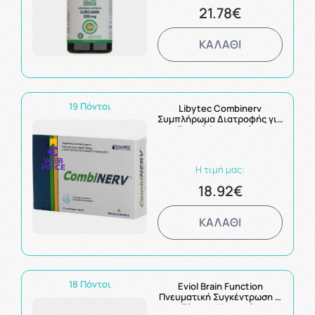
21.78€
ΚΑΛΑΘΙ
19 Πόντοι
Libytec Combinerv
Συμπλήρωμα Διατροφής για
τη Σωστή Λειτουργία του
Νευρικού Συστήματος
20caps
Η τιμή μας:
18.92€
ΚΑΛΑΘΙ
18 Πόντοι
Eviol Brain Function
Πνευματική Συγκέντρωση &
Τόνωση Νοητικής