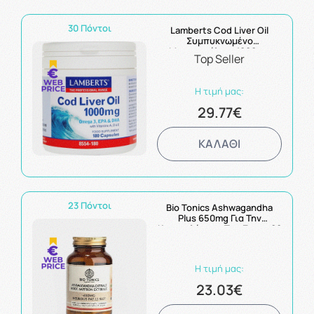
30 Πόντοι
Lamberts Cod Liver Oil
Συμπυκνωμένο
Μουρουνέλαιο 1000mg
Top Seller
180Caps
Η τιμή μας:
29.77€
ΚΑΛΑΘΙ
23 Πόντοι
Bio Tonics Ashwagandha
Plus 650mg Για Την
Καταπολέμηση Του Στρες 60
caps
Η τιμή μας:
23.03€