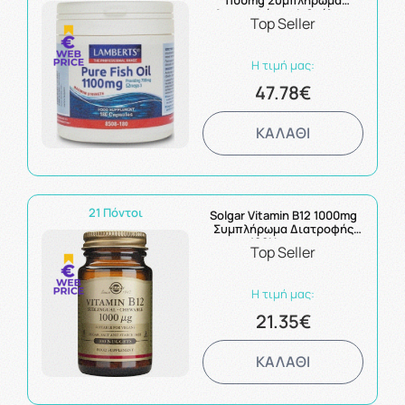
1100mg Συμπλήρωμα
Διατροφής με Ιχθυέλαιο
Top Seller
180Caps
Η τιμή μας:
47.78€
ΚΑΛΑΘΙ
21 Πόντοι
Solgar Vitamin B12 1000mg
Συμπλήρωμα Διατροφής
100Nuggets
Top Seller
Η τιμή μας:
21.35€
ΚΑΛΑΘΙ