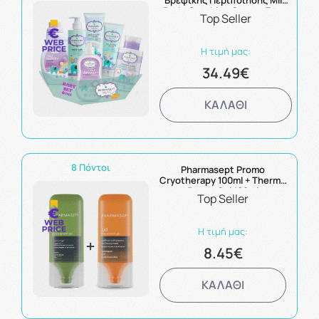
Βρεφικής Περιποίησης Mild
Bath+Soothing Cream+Extra
Top Seller
Calm Cream+Laundry
Detergent+Dishwash+Micellar
Water
Η τιμή μας:
34.49€
ΚΑΛΑΘΙ
8 Πόντοι
Pharmasept Promo
Cryotherapy 100ml + Thermo
Power Gel 100ml
Top Seller
Η τιμή μας:
8.45€
ΚΑΛΑΘΙ