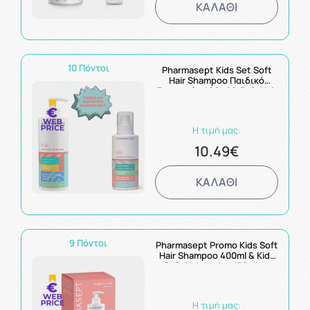
ΚΑΛΑΘΙ
10 Πόντοι
Pharmasept Kids Set Soft
Hair Shampoo Παιδικό
Σαμπουάν 400ml & Soft Hair
Lotion Παιδική Λοσιόν για
Εύκολο Χτένισμα 150ml
Η τιμή μας:
10.49€
ΚΑΛΑΘΙ
9 Πόντοι
Pharmasept Promo Kids Soft
Hair Shampoo 400ml & Kids
Soft Hair Lotion 150ml με
Έκπτωση 50% στο 2ο
Προϊόν
Η τιμή μας: