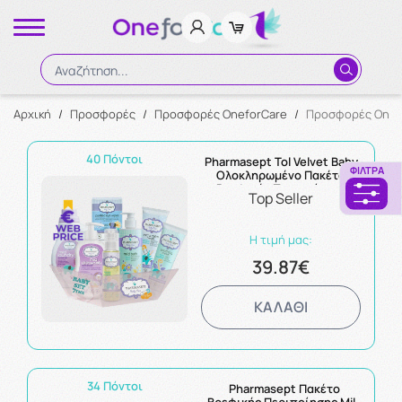
Αναζήτηση...
Αρχική
/
Προσφορές
/
Προσφορές OneforCare
/
Προσφορές Onef
Αναζήτηση
40 Πόντοι
Pharmasept Tol Velvet Baby
ΦΊΛΤΡΑ
Ολοκληρωμένο Πακέτο
Βρεφικής Περιποίησης
Top Seller
Η τιμή μας:
39.87€
ΚΑΛΑΘΙ
34 Πόντοι
Pharmasept Πακέτο