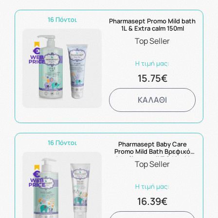
16 Πόντοι
Pharmasept Promo Mild bath
1L & Extra calm 150ml
Top Seller
Η τιμή μας:
15.75€
ΚΑΛΑΘΙ
16 Πόντοι
Pharmasept Baby Care
Promo Mild Bath Βρεφικό
Αφρόλουτρο 1LT & Liquid
Top Seller
Powder 150ml
Η τιμή μας:
16.39€