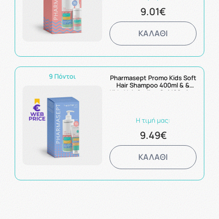
9.01€
ΚΑΛΑΘΙ
9 Πόντοι
Pharmasept Promo Kids Soft
Hair Shampoo 400ml & &
Kids Hair Styling Gel 100ml με
Έκπτωση 50% στο 2ο
Προϊόν
Η τιμή μας:
9.49€
ΚΑΛΑΘΙ