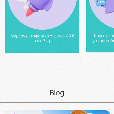
Καλέστε μ
Δωρεάν μεταφορικά άνω των 49 €
για οποιαδ
εώς 3kg
Blog