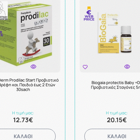
erm Prodilac Start Προβιοτικό
Biogaia protectis Baby +
Βρέφη και Παιδιά έως 2 Ετών
Προβιοτικές Σταγόνες 5
30sach
Η τιμή μας:
Η τιμή μας:
12.73€
20.15€
ΚΑΛΑΘΙ
ΚΑΛΑΘΙ