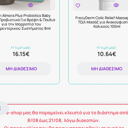
n Almora Plus Probiotics Baby
FrezyDerm Colic Relief Massa
Προβιοτικά Για Βρέφη & Παιδιά
Τζελ Μασάζ για Ανακούφιση
για την Ισορροπία του
Κολικούς 100ml
ρεντερικού Συστήματος 8ml
Η τιμή μας:
Η τιμή μας:
16.15€
10.64€
ΜΗ ΔΙΑΘΈΣΙΜΟ
ΜΗ ΔΙΑΘΈΣΙΜΟ
X
Το e-shop μας θα παραμείνει κλειστό για το διάστημα απ
8
/08
έως
21/08
, λόγω διακοπών.
Οι παραγγελίες που θα πραγματοποιηθούν σε αυτό το