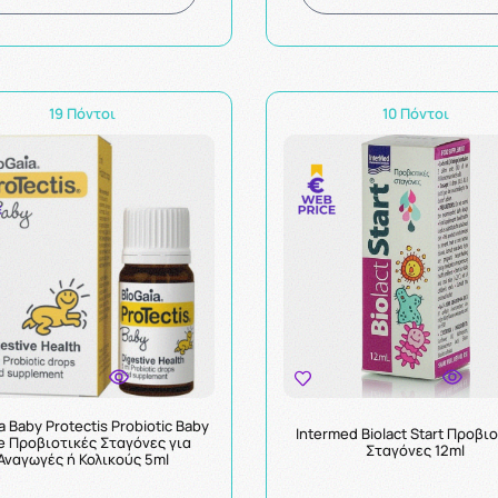
19 Πόντοι
10 Πόντοι
a Baby Protectis Probiotic Baby
Intermed Biolact Start Προβι
e Προβιοτικές Σταγόνες για
Σταγόνες 12ml
Αναγωγές ή Κολικούς 5ml