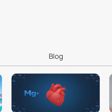
παραγγελίες & για
κερδίστε πόντους
οιαδήποτε απορία σας
αγοράζοντας
213 0994 912
Blog