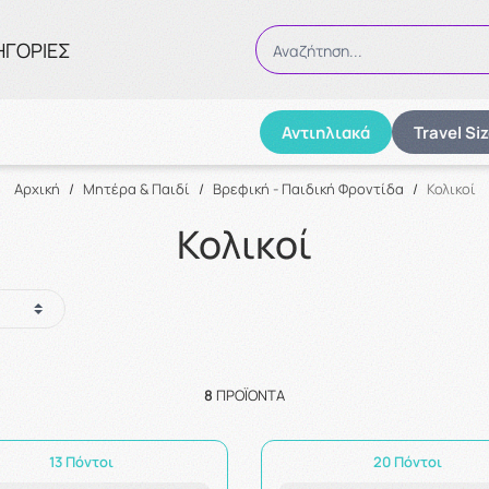
ΗΓΟΡΙΕΣ
Αναζήτηση...
Αντιηλιακά
Travel Si
Αναζήτηση
Αρχική
/
Μητέρα & Παιδί
/
Βρεφική - Παιδική Φροντίδα
/
Κολικοί
Κολικοί
8
ΠΡΟΪΌΝΤΑ
13 Πόντοι
20 Πόντοι