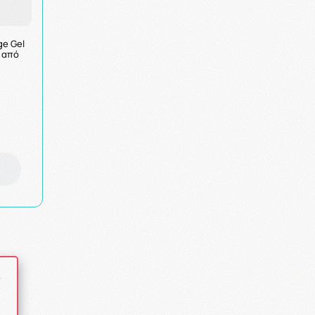
ge Gel
 από
ό