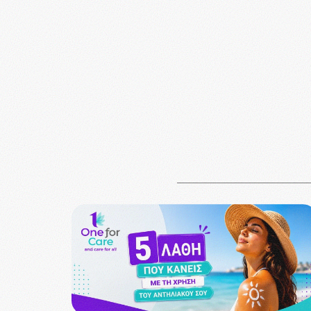
των 49 € εώς 3kg
οπ