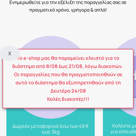
Ενημερωθείτε για την εξέλιξη της παραγγελίας σας σε
πραγματικό χρόνο, γρήγορα & απλά!
X
Το e-shop μας θα παραμείνει κλειστό για το
διάστημα από
8
/08
έως
21/08
, λόγω διακοπών.
Οι παραγγελίες που θα πραγματοποιηθούν σε
αυτό το διάστημα θα εξυπηρετηθούν από τη
Δευτέρα 24/08
Καλές διακοπές!!!
Καλέστε μ
Δωρεάν μεταφορικά άνω των 49 €
για οποιαδ
εώς 3kg