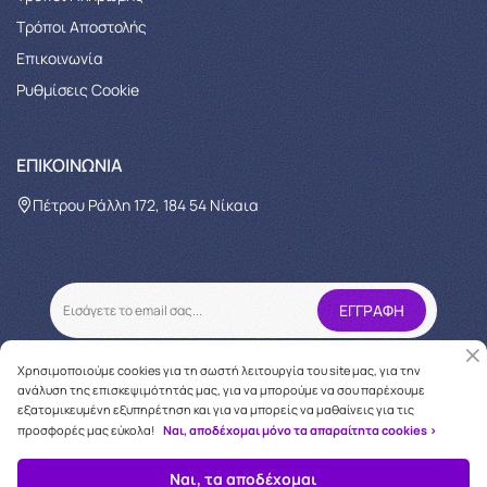
Τρόποι Αποστολής
Επικοινωνία
Ρυθμίσεις Cookie
ΕΠΙΚΟΙΝΩΝΊΑ
Πέτρου Ράλλη 172, 184 54 Νίκαια
Χρησιμοποιούμε cookies για τη σωστή λειτουργία του site μας, για την
ανάλυση της επισκεψιμότητάς μας, για να μπορούμε να σου παρέχουμε
εξατομικευμένη εξυπηρέτηση και για να μπορείς να μαθαίνεις για τις
προσφορές μας εύκολα!
Ναι, αποδέχομαι μόνο τα απαραίτητα cookies >
Copyright © 2026
oneforcare.gr
Ναι, τα αποδέχομαι