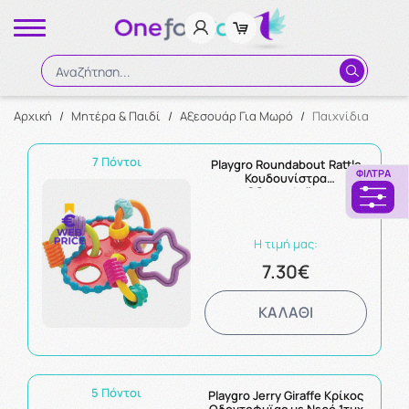
Αναζήτηση...
Αρχική
/
Μητέρα & Παιδί
/
Αξεσουάρ Για Μωρό
/
Παιχνίδια
Αναζήτηση
7 Πόντοι
Playgro Roundabout Rattle
ΦΊΛΤΡΑ
Κουδουνίστρα
Οδοντοφυϊας
Η τιμή μας:
7.30€
ΚΑΛΑΘΙ
5 Πόντοι
Playgro Jerry Giraffe Κρίκος