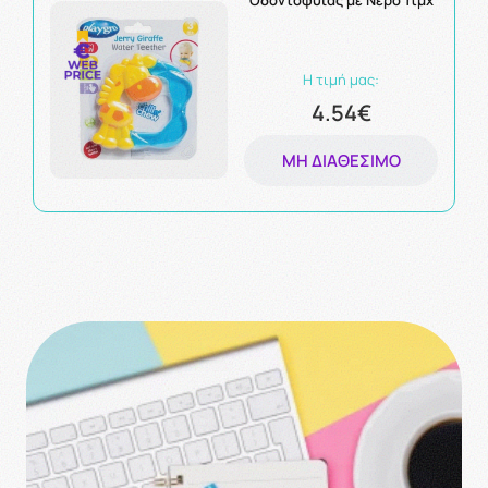
Οδοντοφυϊας με Νερό 1τμχ
Η τιμή μας:
4.54€
ΜΗ ΔΙΑΘΈΣΙΜΟ