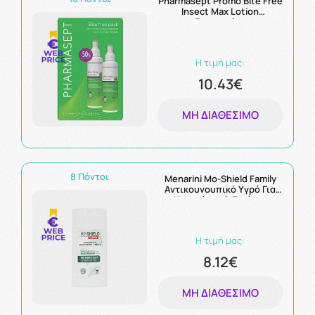
Pharmasept Promo Bite Free
Insect Max Lotion
Ενισχυμένο
Εντομοαπωθητικό Σπρέι
100ml 2τεμ -50% στο 2ο
προϊόν
Η τιμή μας:
10.43€
ΜΗ ΔΙΑΘΈΣΙΜΟ
8 Πόντοι
Menarini Mo-Shield Family
Αντικουνουπικό Υγρό Για
Κουνούπια & Σκνίπες
Κατάλληλο για Όλη την
Οικογένεια 75ml
Η τιμή μας:
8.12€
ΜΗ ΔΙΑΘΈΣΙΜΟ