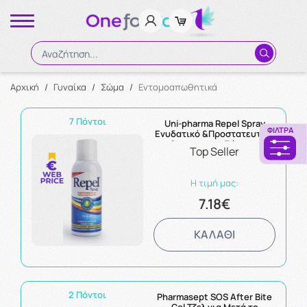
Αναζήτηση...
Αρχική
/
Γυναίκα
/
Σώμα
/
Εντομοαπωθητικά
Αναζήτηση
7 Πόντοι
Uni-pharma Repel Spray
ΦΊΛΤΡΑ
Ενυδατικό &Προστατευτικό
Spray για το Σώμα με
Top Seller
Εντομοαπωθητική Δράση
100ml
Η τιμή μας:
7.18€
ΚΑΛΑΘΙ
2 Πόντοι
Pharmasept SOS After Bite