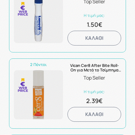
Top Seller
Η τιμή μας:
1.50€
ΚΑΛΑΘΙ
2 Πόντοι
Vican Cer8 After Bite Roll-
On για Μετά το Τσίμπημα
10ml
Top Seller
Η τιμή μας:
2.39€
ΚΑΛΑΘΙ