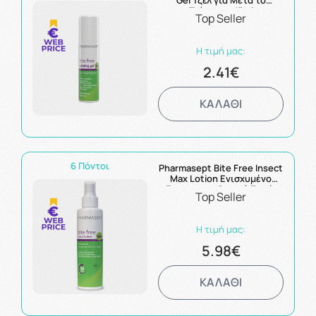
Gel Τζελ για Μετά το
Τσίμπημα 15ml
Top Seller
Η τιμή μας:
2.41€
ΚΑΛΑΘΙ
6 Πόντοι
Pharmasept Bite Free Insect
Max Lotion Ενισχυμένο
Εντομοαπωθητικό Σπρέι
Top Seller
100ml
Η τιμή μας:
5.98€
ΚΑΛΑΘΙ