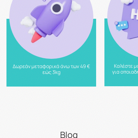
Καλέστε μ
Δωρεάν μεταφορικά άνω των 49 €
για οποιαδ
εώς 3kg
Blog