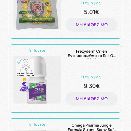
Η τιμή μας:
5.01€
ΜΗ ΔΙΑΘΈΣΙΜΟ
9 Πόντοι
Frezyderm Crilen
Εντομοαπωθητικό Roll On
50ml
Η τιμή μας:
9.30€
ΜΗ ΔΙΑΘΈΣΙΜΟ
6 Πόντοι
Omega Pharma Jungle
Formula Strong Spray Soft