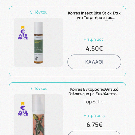
5 Πόντοι
Korres Insect Bite Stick Στικ
για Τσιμπήματα με
Μελισσόχορτο 15ml
Η τιμή μας:
4.50€
ΚΑΛΑΘΙ
7 Πόντοι
Korres Εντομοαπωθητικό
Γαλάκτωμα με Ευκάλυπτο &
Μύρτιλο 100ml
Top Seller
Η τιμή μας:
6.75€