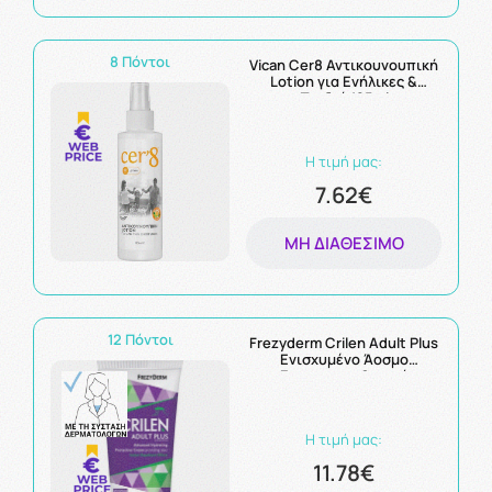
8 Πόντοι
Vican Cer8 Αντικουνουπική
Lotion για Ενήλικες &
Παιδιά 125ml
Η τιμή μας:
7.62€
ΜΗ ΔΙΑΘΈΣΙΜΟ
12 Πόντοι
Frezyderm Crilen Adult Plus
Ενισχυμένο Άοσμο
Εντομοαπωθητικό
Γαλάκτωμα 125ml
Η τιμή μας:
11.78€