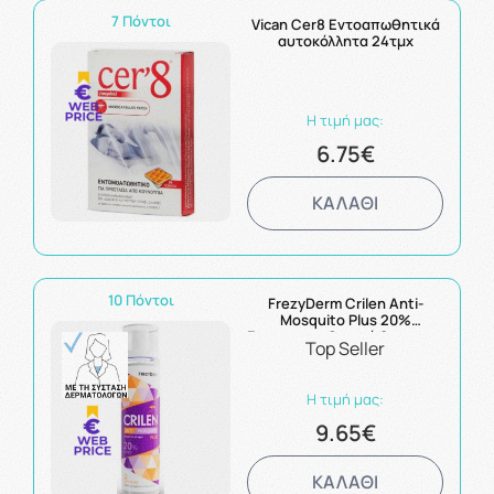
7 Πόντοι
Vican Cer8 Εντοαπωθητικά
αυτοκόλλητα 24τμχ
Η τιμή μας:
6.75€
ΚΑΛΑΘΙ
10 Πόντοι
FrezyDerm Crilen Anti-
Mosquito Plus 20%
Εντομοαπωθητικό Spray για
Top Seller
Προστασία από Κουνούπια
100ml
Η τιμή μας:
9.65€
ΚΑΛΑΘΙ