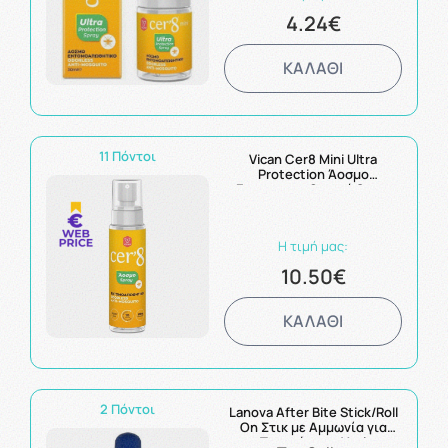
4.24€
ΚΑΛΑΘΙ
11 Πόντοι
Vican Cer8 Mini Ultra
Protection Άοσμο
Εντομοαπωθητικό Spray
100ml
Η τιμή μας:
10.50€
ΚΑΛΑΘΙ
2 Πόντοι
Lanova After Bite Stick/Roll
On Στικ με Αμμωνία για
Τσιμπήματα 14ml