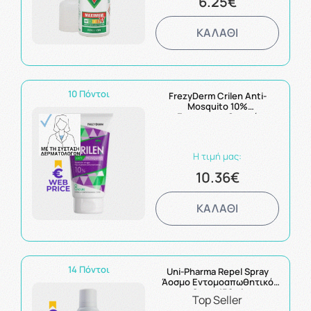
6.25€
ΚΑΛΑΘΙ
10 Πόντοι
FrezyDerm Crilen Anti-
Mosquito 10%
Εντομοαπωθητικό
Γαλάκτωμα για Προστασία
από Κουνούπια 150ml
Η τιμή μας:
10.36€
ΚΑΛΑΘΙ
14 Πόντοι
Uni-Pharma Repel Spray
Άοσμο Εντομοαπωθητικό
Spray 150ml
Top Seller