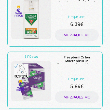
Care Εντομοαπωθητικό
Spray Χωρίς Άρωμα με IRF3
για Παιδιά 3+ Ετών &
Ενήλικες 75ml
Η τιμή μας:
6.39€
ΜΗ ΔΙΑΘΈΣΙΜΟ
6 Πόντοι
Frezyderm Crilen
Μαντηλάκια με
Εντομοαπωθητική Δράση
20τμχ
Η τιμή μας:
5.94€
ΜΗ ΔΙΑΘΈΣΙΜΟ