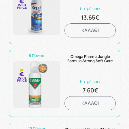
Η τιμή μας:
13.65€
ΚΑΛΑΘΙ
8 Πόντοι
Omega Pharma Jungle
Formula Strong Soft Care
Εντομοαπωθητικό Spray με
Ελαφρύ Άρωμα με IRF3 για
Παιδιά 3+ Ετών & Ενήλικες
125ml
Η τιμή μας:
7.60€
ΚΑΛΑΘΙ
10 Πόντοι