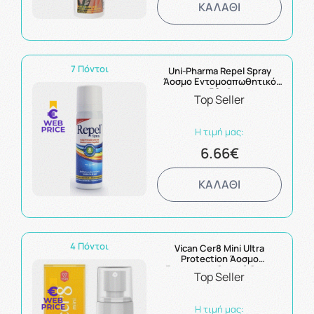
ΚΑΛΑΘΙ
7 Πόντοι
Uni-Pharma Repel Spray
Άοσμο Εντομοαπωθητικό
50ml
Top Seller
Η τιμή μας:
6.66€
ΚΑΛΑΘΙ
4 Πόντοι
Vican Cer8 Mini Ultra
Protection Άοσμο
Εντομοαπωθητικό Spray
Top Seller
30ml
Η τιμή μας: