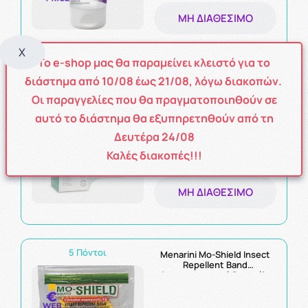
ΜΗ ΔΙΑΘΈΣΙΜΟ
X
Το e-shop μας θα παραμείνει κλειστό για το
12 Πόντοι
διάστημα από
10
/08
έως
21/08
, λόγω διακοπών.
Vican Promo Cer8 Junior
Anti-Mosquito Cream Άοσμη
Οι παραγγελίες που θα πραγματοποιηθούν σε
Εντομοαπωθητική Κρέμα
Κατάλληλο και για Βρέφη
αυτό το διάστημα θα εξυπηρετηθούν από τη
150ml & Δώρο
Εντομοαπωθητικά
Δευτέρα 24/08
Η τιμή μας:
Αυτοκόλλητα 12τμχ
Καλές διακοπές!!!
11.70€
ΜΗ ΔΙΑΘΈΣΙΜΟ
5 Πόντοι
Menarini Mo-Shield Insect
Repellent Band
Αντικουνουπικό Βραχιόλι
Κίτρινο 1τμχ