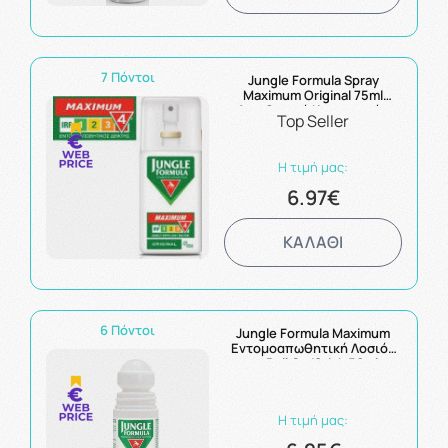
7 Πόντοι
Jungle Formula Spray
Maximum Original 75ml
Απωθητικό Κουνουπιών
Top Seller
Η τιμή μας:
6.97€
ΚΑΛΑΘΙ
6 Πόντοι
Jungle Formula Maximum
Εντομοαπωθητική Λοσιόν
σε Roll On/Stick 50ml
Η τιμή μας: