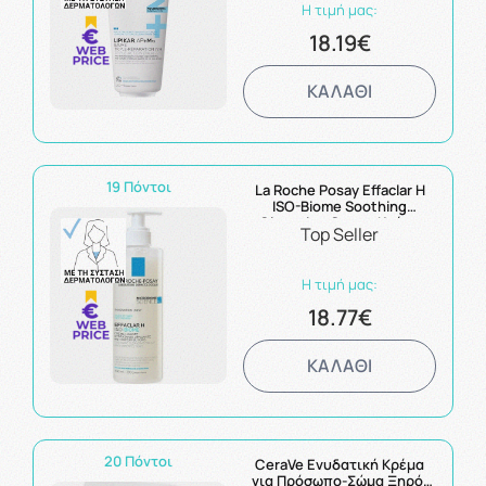
Η τιμή μας:
18.19€
ΚΑΛΑΘΙ
19 Πόντοι
La Roche Posay Effaclar H
ISO-Biome Soothing
Cleansing Cream Κρέμα
Top Seller
Καθαρισμού για Λιπαρό
Δέρμα με Τάση Ακμής 390ml
Η τιμή μας:
18.77€
ΚΑΛΑΘΙ
20 Πόντοι
CeraVe Ενυδατική Κρέμα
για Πρόσωπο-Σώμα Ξηρό-