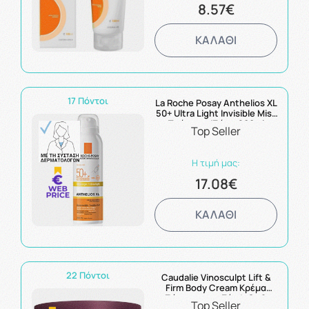
8.57€
ΚΑΛΑΘΙ
17 Πόντοι
La Roche Posay Anthelios XL
50+ Ultra Light Invisible Mist
Πρόσωπο/Σώμα 200ml
Top Seller
Η τιμή μας:
17.08€
ΚΑΛΑΘΙ
22 Πόντοι
Caudalie Vinosculpt Lift &
Firm Body Cream Κρέμα
Σώματος για Σύσφιξη &
Top Seller
Ανόρθωση 250ml