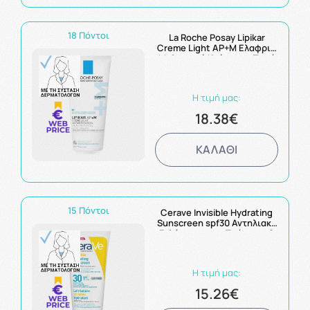
18 Πόντοι
La Roche Posay Lipikar
Creme Light AP+M Ελαφριά
Μαλακτική Κρέμα για Ξηρό
Δέρμα με Τάση Ατοπίας
200ml
Η τιμή μας:
18.38€
ΚΑΛΑΘΙ
15 Πόντοι
Cerave Invisible Hydrating
Sunscreen spf30 Αντηλιακό
Γαλάκτωμα για Πρόσωπο &
Σώμα με Ceramides 177ml
Η τιμή μας:
15.26€