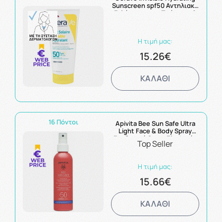
Sunscreen spf50 Αντηλιακό
Γαλάκτωμα για Πρόσωπο &
Σώμα με Ceramides 177ml
Η τιμή μας:
15.26€
ΚΑΛΑΘΙ
16 Πόντοι
Apivita Bee Sun Safe Ultra
Light Face & Body Spray
Ενυδατικό Spray Ελαφριάς
Top Seller
Υφής για Πρόσωπο & Σώμα
spf50 200ml
Η τιμή μας:
15.66€
ΚΑΛΑΘΙ