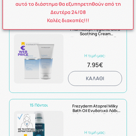
ΚΑΛΑΘΙ
αυτό το διάστημα θα εξυπηρετηθούν από τη
Δευτέρα 24/08
Καλές διακοπές!!!
8 Πόντοι
Pharmasept Hygienic Ultra
Soothing Cream
Καταπραϋντική Κρέμα Για
Πρόσωπο & Σώμα 150ml
Η τιμή μας:
7.95€
ΚΑΛΑΘΙ
15 Πόντοι
Frezyderm Atoprel Milky
Bath Oil Ενυδατικό Λάδι
Καθαρισμού για Ξηρές &
Ευαίσθητες Επιδερμίδες
250ml
Η τιμή μας: