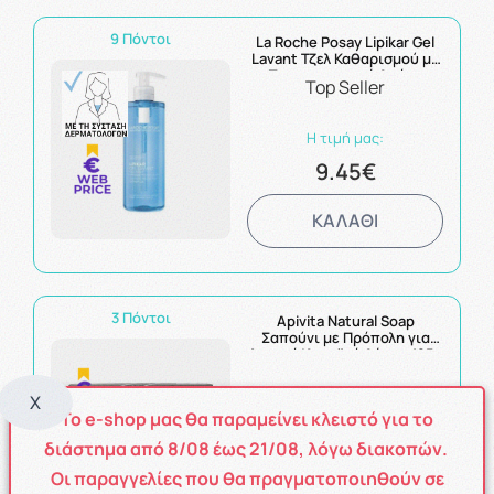
9 Πόντοι
La Roche Posay Lipikar Gel
Lavant Τζελ Καθαρισμού με
Προστατευτική Δράση
Top Seller
400ml
Η τιμή μας:
9.45€
ΚΑΛΑΘΙ
3 Πόντοι
Apivita Natural Soap
Σαπούνι με Πρόπολη για
Λιπαρό/Ακμεϊκό Δέρμα 125g
X
Το e-shop μας θα παραμείνει κλειστό για το
Η τιμή μας:
3.22€
διάστημα από
8
/08
έως
21/08
, λόγω διακοπών.
Οι παραγγελίες που θα πραγματοποιηθούν σε