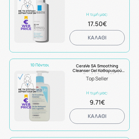
Η τιμή μας:
17.50€
ΚΑΛΑΘΙ
10 Πόντοι
CeraVe SA Smoothing
Cleanser Gel Καθαρισμού
για Ξηρό Δέρμα 236ml
Top Seller
Η τιμή μας:
9.71€
ΚΑΛΑΘΙ