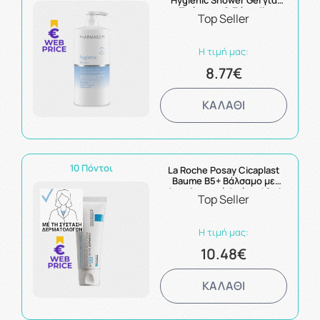
Hygienic Shower Gel για
Πρόσωπο & Σώμα 1lt
Top Seller
Η τιμή μας:
8.77€
ΚΑΛΑΘΙ
10 Πόντοι
La Roche Posay Cicaplast
Baume B5+ Βάλσαμο με
Αναπλαστική Δράση 40ml
Top Seller
Η τιμή μας:
10.48€
ΚΑΛΑΘΙ