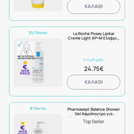
ΚΑΛΑΘΙ
25 Πόντοι
La Roche Posay Lipikar
Creme Light AP+M Ελαφριά
Μαλακτική Κρέμα για Ξηρό
Δέρμα με Τάση Ατοπίας
400ml
Η τιμή μας:
24.75€
ΚΑΛΑΘΙ
8 Πόντοι
Pharmasept Balance Shower
Gel Αφρόλουτρο για
Πρόσωπο και Σώμα για την
Top Seller
Ξηρή και Ευαίσθητη
Επιδερμίδα 500ml