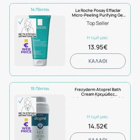
14 Πόντοι
La Roche Posay Effaclar
Μicro-Peeling Purifying Gel
Αφρώδες Gel Καθαρισμού
Top Seller
Ενάντια σε Σοβαρές
Ατέλειες για Πρόσωπο &
Σώμα 200ml
Η τιμή μας:
13.95€
ΚΑΛΑΘΙ
15 Πόντοι
Frezyderm Atoprel Bath
Cream Κρεμώδες
Καθαριστικό για το Ξηρό &
Ευαίσθητο Δέρμα 300ml
Η τιμή μας:
14.52€
ΚΑΛΑΘΙ