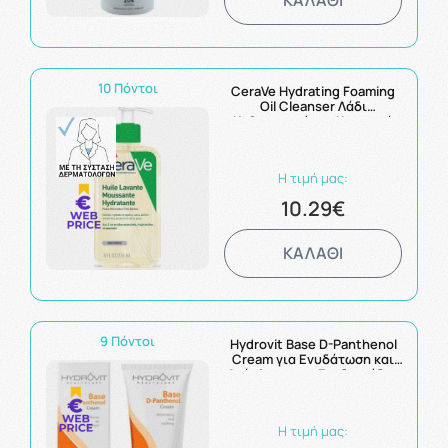
10 Πόντοι
CeraVe Hydrating Foaming
Oil Cleanser Λάδι
Καθαρισμού για Κανονικό
έως Ξηρό Δέρμα 236ml
Η τιμή μας:
10.29€
ΚΑΛΑΘΙ
9 Πόντοι
Hydrovit Base D-Panthenol
Cream για Ενυδάτωση και
Ανάπλαση της Επιδερμίδας
100ml
Η τιμή μας: