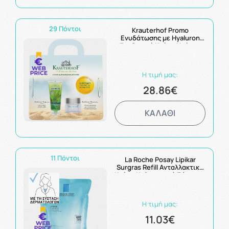
29 Πόντοι
Krauterhof Promo
Ενυδάτωσης με Hyaluron
Ενυδατική Κρέμα Ημέρας
50ml και Aloe Vera Gel
Ενυδάτωση για το Σώμα
200ml
Η τιμή μας:
28.86€
ΚΑΛΑΘΙ
11 Πόντοι
La Roche Posay Lipikar
Surgras Refill Ανταλλακτικό
Κρέμα Καθαρισμού Σώματος
για Ξηρό Δέρμα 400ml
Η τιμή μας:
11.03€