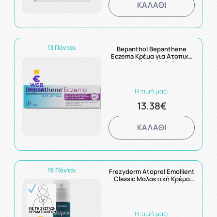
ΚΑΛΑΘΙ
13 Πόντοι
Bepanthol Bepanthene
Eczema Κρέμα για Ατοπική
Δερματίτιδα & Έκζεμα
Χωρίς Κορτιζόνη 50g
Η τιμή μας:
13.38€
ΚΑΛΑΘΙ
19 Πόντοι
Frezyderm Atoprel Emollient
Classic Μαλακτική Κρέμα
για την Ατοπική
Δερματίτιδα 200ml
Η τιμή μας: