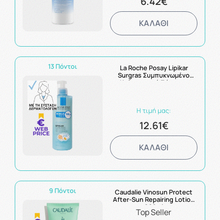
6.42€
ΚΑΛΑΘΙ
13 Πόντοι
La Roche Posay Lipikar
Surgras Συμπυκνωμένο
Καθαριστικό Σώματος
400ml
Η τιμή μας:
12.61€
ΚΑΛΑΘΙ
9 Πόντοι
Caudalie Vinosun Protect
After-Sun Repairing Lotion
200ml
Top Seller