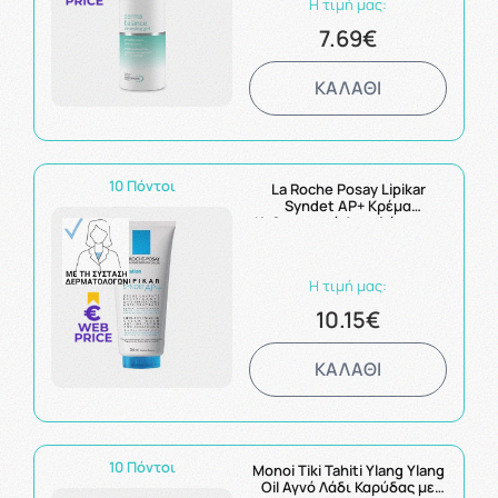
Η τιμή μας:
7.69€
ΚΑΛΑΘΙ
10 Πόντοι
La Roche Posay Lipikar
Syndet AP+ Κρέμα
Καθαρισμού Αναπλήρωσης
Λιπιδίων 200ml
Η τιμή μας:
10.15€
ΚΑΛΑΘΙ
10 Πόντοι
Monoi Tiki Tahiti Ylang Ylang
Oil Αγνό Λάδι Καρύδας με