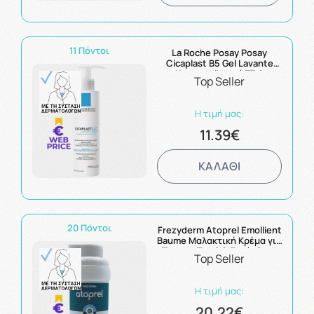
11 Πόντοι
La Roche Posay Posay
Cicaplast B5 Gel Lavante
Καταπραϋντικό Τζελ
Top Seller
Καθαρισμού Βρέφη-
Ενήλικες 200ml
Η τιμή μας:
11.39€
ΚΑΛΑΘΙ
20 Πόντοι
Frezyderm Atoprel Emollient
Baume Μαλακτική Κρέμα για
Έντονα Ξηρή & Ευαίσθητη
Top Seller
Επιδερμίδα 300ml
Η τιμή μας:
20.22€