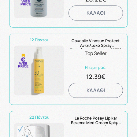
ΚΑΛΑΘΙ
12 Πόντοι
Caudalie Vinosun Protect
Αντηλιακό Spray
Προσώπου-Σώματος SPF30
Top Seller
150ml
Η τιμή μας:
12.39€
ΚΑΛΑΘΙ
22 Πόντοι
La Roche Posay Lipikar
Eczema Med Cream Κρέμα
για Έκζεμα 30ml (Προϊόν
Ψυγείου - Μόνο για
Παραλαβή από το