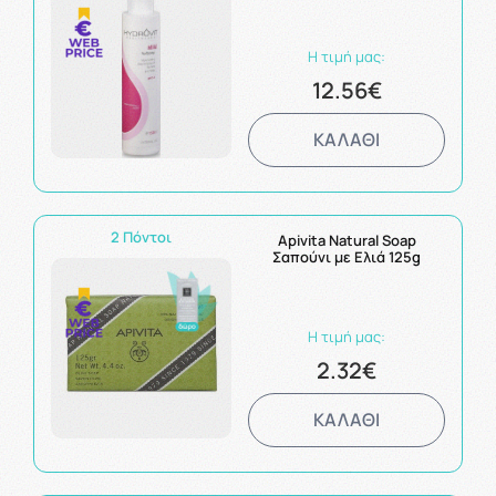
Ενυδατικές Ιδιότητες 150ml
Η τιμή μας:
12.56€
ΚΑΛΑΘΙ
2 Πόντοι
Apivita Natural Soap
Σαπούνι με Ελιά 125g
Η τιμή μας:
2.32€
ΚΑΛΑΘΙ