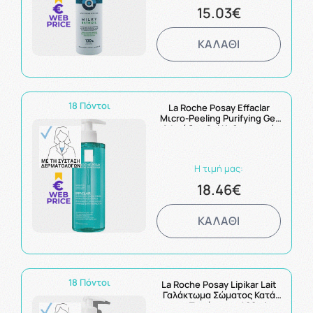
15.03€
ΚΑΛΑΘΙ
18 Πόντοι
La Roche Posay Effaclar
Μιcro-Peeling Purifying Gel
Αφρώδες Gel Καθαρισμού
Ενάντια σε Σοβαρές
Ατέλειες για Πρόσωπο &
Σώμα 400ml
Η τιμή μας:
18.46€
ΚΑΛΑΘΙ
18 Πόντοι
La Roche Posay Lipikar Lait
Γαλάκτωμα Σώματος Κατά
της Ξηρότητας 400ml