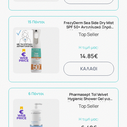
15 Πόντοι
FrezyDerm Sea Side Dry Mist
SPF 50+ Αντιηλιακό Ξηρό
Λάδι Υψηλής Προστασίας
Top Seller
300ml
Η τιμή μας:
14.85€
ΚΑΛΑΘΙ
6 Πόντοι
Pharmasept Tol Velvet
Hygienic Shower Gel για
Πρόσωπο & Σώμα 500ml
Top Seller
Η τιμή μας: