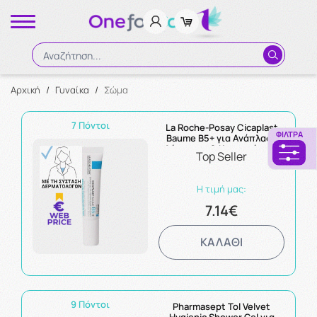
Αναζήτηση...
Αρχική
/
Γυναίκα
/
Σώμα
Αναζήτηση
7 Πόντοι
La Roche-Posay Cicaplast
ΦΊΛΤΡΑ
Baume B5+ για Ανάπλαση
Δέρματος & Καταπράυνση
Top Seller
15ml
Η τιμή μας:
7.14€
ΚΑΛΑΘΙ
9 Πόντοι
Pharmasept Tol Velvet