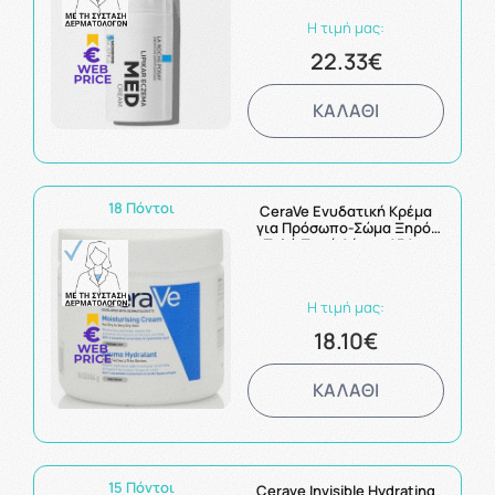
Φαρμακείο)
Η τιμή μας:
22.33€
ΚΑΛΑΘΙ
18 Πόντοι
CeraVe Ενυδατική Κρέμα
για Πρόσωπο-Σώμα Ξηρό-
Πολύ Ξηρό Δέρμα 454gr
Η τιμή μας:
18.10€
ΚΑΛΑΘΙ
15 Πόντοι
Cerave Invisible Hydrating