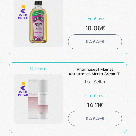
Άρωμα Ylang Ylang 120ml
Η τιμή μας:
10.06€
ΚΑΛΑΘΙ
14 Πόντοι
Pharmasept Mamas
Antistretch Marks Cream To
Oil Κρέμα Κατά Των Ραγάδων
Top Seller
150ml
Η τιμή μας:
14.11€
ΚΑΛΑΘΙ