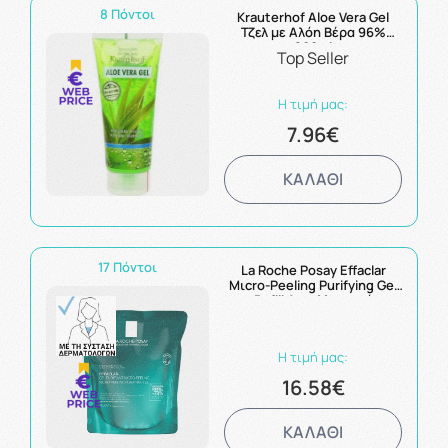
8 Πόντοι
Krauterhof Aloe Vera Gel
Τζελ με Αλόη Βέρα 96%
200ml
Top Seller
Η τιμή μας:
7.96€
ΚΑΛΑΘΙ
17 Πόντοι
La Roche Posay Effaclar
Μιcro-Peeling Purifying Gel
Refill Ανταλλακτικό
Αφρώδες Gel Καθαρισμού
Ενάντια σε Σοβαρές
Ατέλειες για Πρόσωπο &
Η τιμή μας:
Σώμα 400ml
16.58€
ΚΑΛΑΘΙ