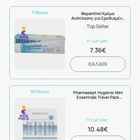
7 Πόντοι
Bepanthol Κρέμα
Ανάπλασης για Ερεθισμένο
και Ευαίσθητο Δέρμα 100g
Top Seller
Η τιμή μας:
7.36€
ΚΑΛΑΘΙ
10 Πόντοι
Pharmasept Hygienic Mini
Essentials Travel Pack
Shower Gel 100ml, Daily
Shampoo 100ml & Ultra
Hydra Lotion 80ml
Η τιμή μας:
10.48€