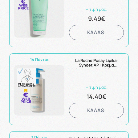
Η τιμή μας:
9.49€
ΚΑΛΑΘΙ
14 Πόντοι
La Roche Posay Lipikar
Syndet AP+ Κρέμα
Καθαρισμού Αναπλήρωσης
Λιπιδίων 400ml
Η τιμή μας:
14.40€
ΚΑΛΑΘΙ
3 Πόντοι