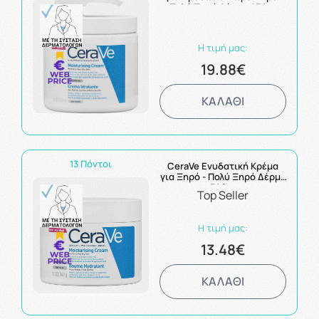
Πολύ Ξηρό Δέρμα 454gr
Η τιμή μας:
19.88€
ΚΑΛΑΘΙ
13 Πόντοι
CeraVe Ενυδατική Κρέμα
για Ξηρό - Πολύ Ξηρό Δέρμα
340gr
Top Seller
Η τιμή μας:
13.48€
ΚΑΛΑΘΙ