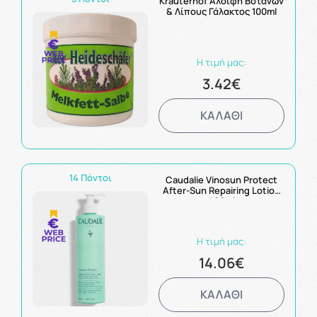
Krauterhof Αλοιφή Βοτάνων
& Λίπους Γάλακτος 100ml
Η τιμή μας:
3.42€
ΚΑΛΑΘΙ
14 Πόντοι
Caudalie Vinosun Protect
After-Sun Repairing Lotion
400ml
Η τιμή μας:
14.06€
ΚΑΛΑΘΙ