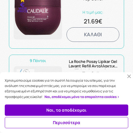
Η τιμή μας:
21.69€
ΚΑΛΑΘΙ
9 Πόντοι
La Roche Posay Lipikar Gel
Lavant Refill Ανταλλακτικό
Τζελ Καθαρισμού με
Top Seller
Καταπραϋντική Δράση
400ml
Χρησιμοποιούμε cookies για τη σωστή λειτουργία του site μας, για την
ανάλυση της επισκεψιμότητάς μας, για να μπορούμε να σου παρέχουμε
Η τιμή μας:
εξατομικευμένη εξυπηρέτηση και για να μπορείς να μαθαίνεις για τις
8.51€
προσφορές μας εύκολα!
Ναι, αποδέχομαι μόνο τα απαραίτητα cookies >
ΚΑΛΑΘΙ
Ναι, τα αποδέχομαι
Περισσότερα