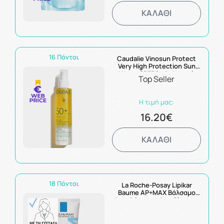
ΚΑΛΑΘΙ
16 Πόντοι
Caudalie Vinosun Protect
Very High Protection Sun
Water SPF50+ Διφασικό
Top Seller
Αντηλιακό Spray Προσώπου,
Σώματος & Μαλλιών 150ml
Η τιμή μας:
16.20€
ΚΑΛΑΘΙ
18 Πόντοι
La Roche-Posay Lipikar
Baume AP+MAX Βάλσαμο
Αναπλήρωσης Λιπιδίων για
Δέρμα Πολύ Ξηρό ή με
Τάσης Ατοπίας 200ml