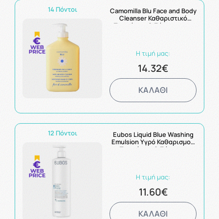
14 Πόντοι
Camomilla Blu Face and Body
Cleanser Καθαριστικό
Προσώπου & Σώματος για
Θρέψη 500ml
Η τιμή μας:
14.32€
ΚΑΛΑΘΙ
12 Πόντοι
Eubos Liquid Blue Washing
Emulsion Υγρό Καθαρισμού
Προσώπου & Σώματος
Χωρίς Άρωμα 400ml
Η τιμή μας:
11.60€
ΚΑΛΑΘΙ