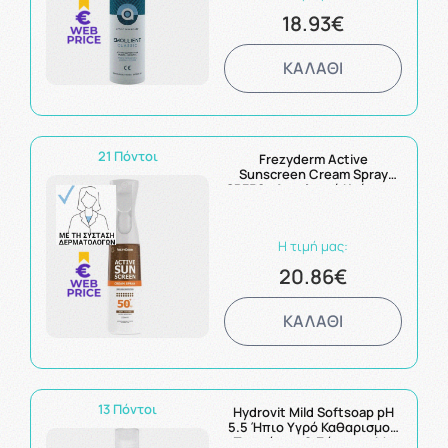
18.93€
ΚΑΛΑΘΙ
21 Πόντοι
Frezyderm Active
Sunscreen Cream Spray
SPF50+ Αντηλιακή Κρέμα με
Χρώμα σε Spray Για
Χρυσαφένιο Μαύρισμα
275ml
Η τιμή μας:
20.86€
ΚΑΛΑΘΙ
13 Πόντοι
Hydrovit Mild Softsoap pH
5.5 Ήπιο Υγρό Καθαρισμού
Προσώπου & Σώματος Με