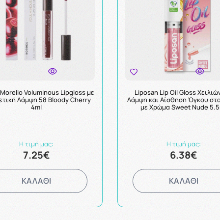
 Morello Voluminous Lipgloss με
Liposan Lip Oil Gloss Χειλιώ
ετική Λάμψη 58 Bloody Cherry
Λάμψη και Αίσθηση Όγκου στα
4ml
με Χρώμα Sweet Nude 5.5
Η τιμή μας:
Η τιμή μας:
7.25€
6.38€
ΚΑΛΑΘΙ
ΚΑΛΑΘΙ