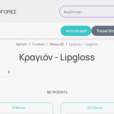
ΗΓΟΡΙΕΣ
Αναζήτηση...
Αντιηλιακά
Travel Si
Αναζήτηση
Αρχική
/
Γυναίκα
/
Μακιγιάζ
/
Κραγιόν - Lipgloss
Κραγιόν - Lipgloss
32
ΠΡΟΪΌΝΤΑ
3 Πόντοι
23 Πόντοι