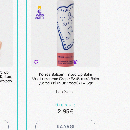
Scrub
Korres Balsam Tinted Lip Balm
& Κρέμα,
Mediterranean Grape Ενυδατικό Balm
δάτωση
για τα Χείλη με Σταφύλι 4.5gr
Top Seller
Η τιμή μας:
2.95€
ΚΑΛΑΘΙ