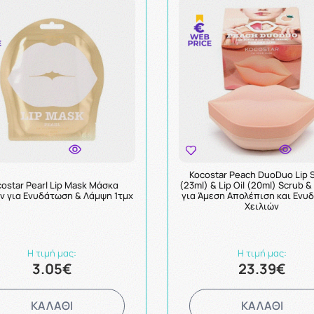
Kocostar Peach DuoDuo Lip 
ostar Pearl Lip Mask Μάσκα
(23ml) & Lip Oil (20ml) Scrub 
ν για Ενυδάτωση & Λάμψη 1τμχ
για Άμεση Απολέπιση και Ενυ
Χειλιών
Η τιμή μας:
Η τιμή μας:
3.05€
23.39€
ΚΑΛΑΘΙ
ΚΑΛΑΘΙ