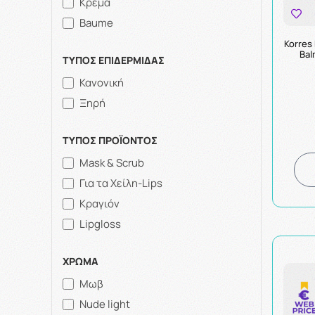
Κρέμα
Baume
Korres
Bal
ΤΥΠΟΣ ΕΠΙΔΕΡΜΙΔΑΣ
Κανονική
Ξηρή
ΤΥΠΟΣ ΠΡΟΪΟΝΤΟΣ
Mask & Scrub
Για τα Χείλη-Lips
Κραγιόν
Lipgloss
ΧΡΩΜΑ
Μωβ
Nude light