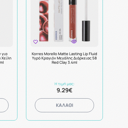
ν για
Korres Morello Matte Lasting Lip Fluid
 Χείλη
Υγρό Κραγιόν Μεγάλης Διάρκειας 58
ml
Red Clay 3.4ml
Η τιμή μας:
9.29€
ΚΑΛΑΘΙ