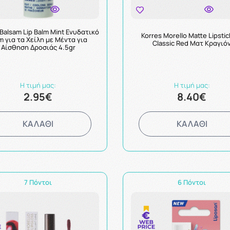
 Balsam Lip Balm Mint Ενυδατικό
Korres Morello Matte Lipstic
m για τα Χείλη με Μέντα για
Classic Red Ματ Κραγιό
Αίσθηση Δροσιάς 4.5gr
Η τιμή μας:
Η τιμή μας:
2.95€
8.40€
ΚΑΛΑΘΙ
ΚΑΛΑΘΙ
7 Πόντοι
6 Πόντοι