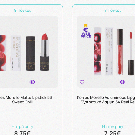
9 Πόντοι
7 Πόντοι
res Morello Matte Lipstick 53
Korres Morello Voluminous Lipg
Sweet Chili
Εξαιρετική Λάμψη 54 Real Re
Η τιμή μας:
Η τιμή μας:
8.75€
7.25€