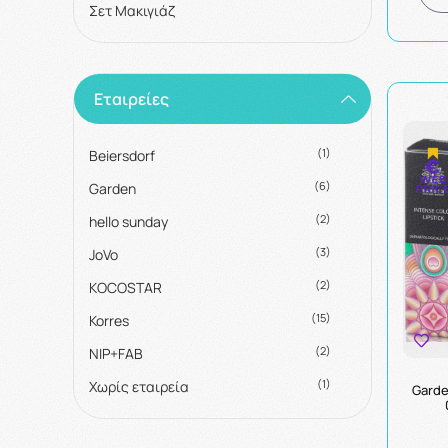
Σετ Μακιγιάζ
Εταιρείες
(1)
Beiersdorf
(6)
Garden
(2)
hello sunday
(3)
JoVo
(2)
KOCOSTAR
(15)
Korres
(2)
NIP+FAB
(1)
Χωρίς εταιρεία
Garde