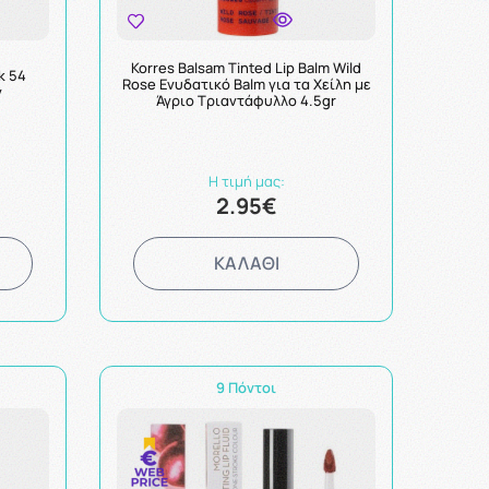
Korres Balsam Tinted Lip Balm Wild
k 54
Rose Ενυδατικό Balm για τα Χείλη με
ν
Άγριο Τριαντάφυλλο 4.5gr
Η τιμή μας:
2.95€
ΚΑΛΑΘΙ
9 Πόντοι