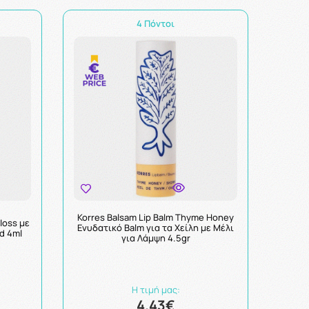
4 Πόντοι
Korres Balsam Lip Balm Thyme Honey
loss με
Ενυδατικό Balm για τα Χείλη με Μέλι
d 4ml
για Λάμψη 4.5gr
Η τιμή μας:
4.43€