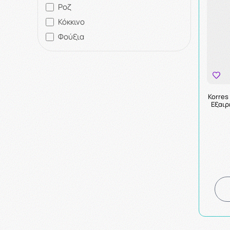
Ροζ
Κόκκινο
Φούξια
Korres
Εξαιρ