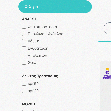
Φίλτρα
ΑΝΑΓΚΗ
Φωτοπροστασία
Επούλωση-Ανάπλαση
Λάμψη
Ενυδάτωση
Απολέπιση
Θρέψη
Δείκτης Προστασίας
spf 50
spf 20
ΜΟΡΦΗ