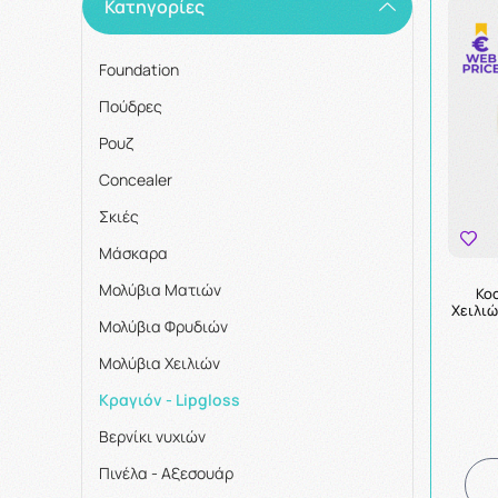
Κατηγορίες
Foundation
Πούδρες
Ρουζ
Concealer
Σκιές
Μάσκαρα
Μολύβια Ματιών
Koc
Χειλιώ
Μολύβια Φρυδιών
Μολύβια Χειλιών
Κραγιόν - Lipgloss
Βερνίκι νυχιών
Πινέλα - Αξεσουάρ