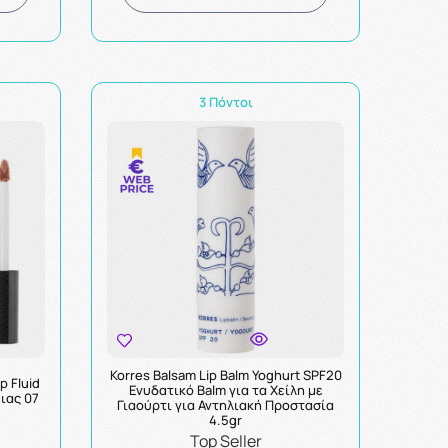
3 Πόντοι
Korres Balsam Lip Balm Yoghurt SPF20
p Fluid
Ενυδατικό Balm για τα Χείλη με
ιας 07
Γιαούρτι για Αντηλιακή Προστασία
4.5gr
Top Seller