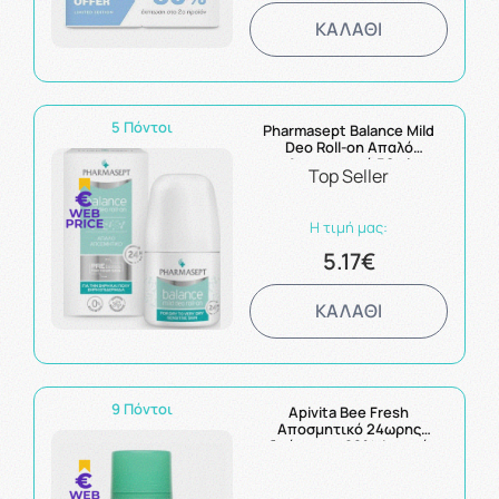
ΚΑΛΑΘΙ
5 Πόντοι
Pharmasept Balance Mild
Deo Roll-on Απαλό
Αποσμητικό 50ml
Top Seller
Η τιμή μας:
5.17€
ΚΑΛΑΘΙ
9 Πόντοι
Apivita Bee Fresh
Αποσμητικό 24ωρης
δράσης με 98% Φυσικά
Συστατικά 50ml