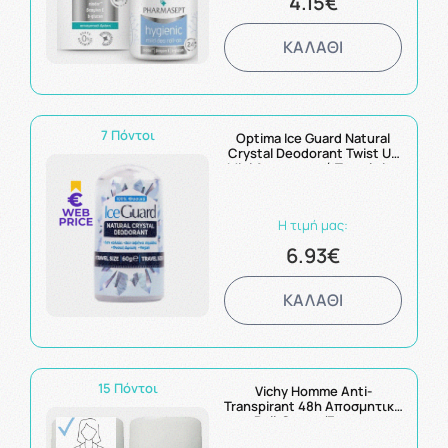
4.15€
ΚΑΛΑΘΙ
7 Πόντοι
Optima Ice Guard Natural
Crystal Deodorant Twist Up
Mini Αποσμητικό Travel size
60g
Η τιμή μας:
6.93€
ΚΑΛΑΘΙ
15 Πόντοι
Vichy Homme Anti-
Transpirant 48h Αποσμητικό
Roll-On για Έντονη
Εφίδρωση 2x50ml