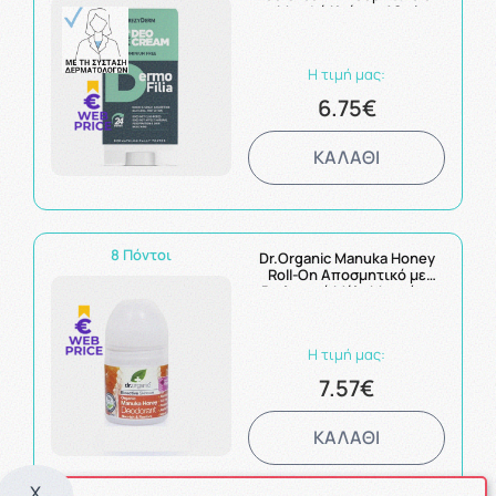
Μορφή Κρέμας 40ml
Η τιμή μας:
6.75€
ΚΑΛΑΘΙ
8 Πόντοι
Dr.Organic Manuka Honey
Roll-On Αποσμητικό με
Βιολογικό Μέλι Μανούκα
50ml
Η τιμή μας:
7.57€
ΚΑΛΑΘΙ
X