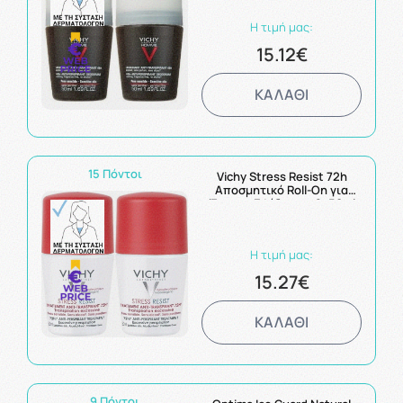
Η τιμή μας:
15.12€
ΚΑΛΑΘΙ
15 Πόντοι
Vichy Stress Resist 72h
Αποσμητικό Roll-On για
Έντονη Εφίδρωση 2x50ml
Η τιμή μας:
15.27€
ΚΑΛΑΘΙ
9 Πόντοι