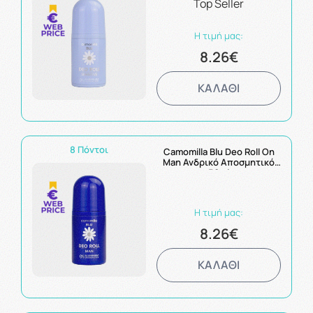
Top Seller
Επιδερμίδες 50ml
Η τιμή μας:
8.26€
ΚΑΛΑΘΙ
8 Πόντοι
Camomilla Blu Deo Roll On
Man Ανδρικό Αποσμητικό
50ml
Η τιμή μας:
8.26€
ΚΑΛΑΘΙ