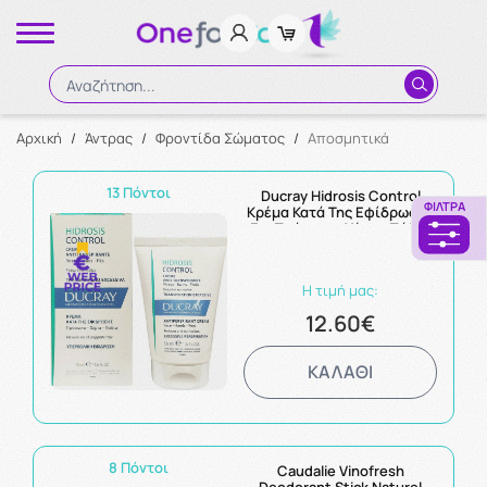
Αναζήτηση...
Αρχική
/
Άντρας
/
Φροντίδα Σώματος
/
Αποσμητικά
Αναζήτηση
13 Πόντοι
Ducray Hidrosis Control
ΦΊΛΤΡΑ
Κρέμα Κατά Της Εφίδρωσης
Για Πρόσωπο-Χέρια-Πόδια
50ml
Η τιμή μας:
12.60€
ΚΑΛΑΘΙ
8 Πόντοι
Caudalie Vinofresh