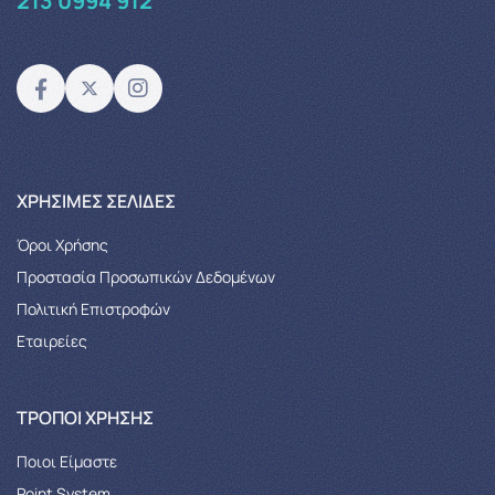
213 0994 912
XΡΉΣΙΜΕΣ ΣΕΛΊΔΕΣ
Όροι Χρήσης
Προστασία Προσωπικών Δεδομένων
Πολιτική Επιστροφών
Εταιρείες
ΤΡΌΠΟΙ ΧΡΉΣΗΣ
Ποιοι Είμαστε
Point System