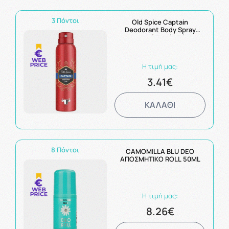
3 Πόντοι
Old Spice Captain
Deodorant Body Spray
Αποσμητικό Σπρέι Σώματος
150ml
Η τιμή μας:
3.41€
ΚΑΛΑΘΙ
8 Πόντοι
CAMOMILLA BLU DEO
ΑΠΟΣΜΗΤΙΚΟ ROLL 50ML
Η τιμή μας:
8.26€