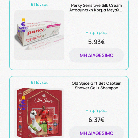
6 Πόντοι
Perky Sensitive Silk Cream
Αποσμητική Κρέμα Μεγάλης
Διάρκειας Για Ευαίσθητες
Επιδερμίδες 30ml
Η τιμή μας:
5.93€
ΜΗ ΔΙΑΘΈΣΙΜΟ
6 Πόντοι
Old Spice Gift Set Captain
Shower Gel + Shampoo
250ml & Deodorant Stick
50ml & Football Socks 1
Ζευγάρι
Η τιμή μας:
6.37€
ΜΗ ΔΙΑΘΈΣΙΜΟ