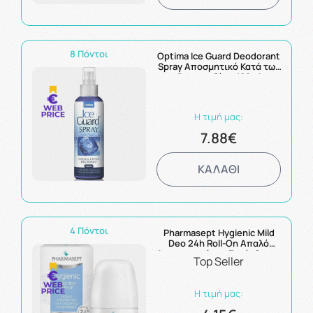
8 Πόντοι
Optima Ice Guard Deodorant
Spray Αποσμητικό Κατά των
Βακτηριδίων 100ml
Η τιμή μας:
7.88€
ΚΑΛΑΘΙ
4 Πόντοι
Pharmasept Hygienic Mild
Deo 24h Roll-On Απαλό
Αποσμητικό για Ευαίσθητες
Top Seller
Επιδερμίδες 50ml
Η τιμή μας: