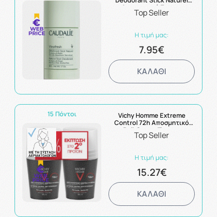
Deodorant Stick Naturel
Αποσμητικό Στικ με
Top Seller
Ευκάλυπτο και Σταφύλι
50gr
Η τιμή μας:
7.95€
ΚΑΛΑΘΙ
15 Πόντοι
Vichy Homme Extreme
Control 72h Αποσμητικό
Roll-On για Έντονη
Top Seller
Εφίδρωση 2x50ml
Η τιμή μας:
15.27€
ΚΑΛΑΘΙ