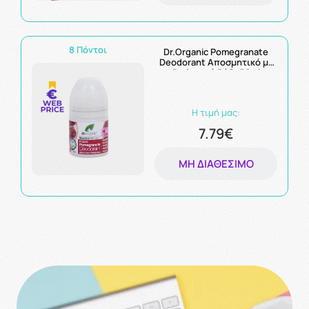
8 Πόντοι
Dr.Organic Pomegranate
Deodorant Αποσμητικό με
Βιολογικό Ρόδι 50ml
Η τιμή μας:
7.79€
ΜΗ ΔΙΑΘΈΣΙΜΟ