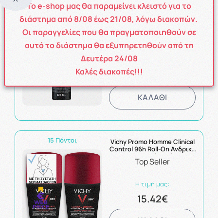
Το e-shop μας θα παραμείνει κλειστό για το
11 Πόντοι
διάστημα από
8
/08
έως
21/08
, λόγω διακοπών.
Vichy Homme Clinical
Control Ανδρικό
Οι παραγγελίες που θα πραγματοποιηθούν σε
Αποσμητικό Σπρέι Για
96ώρες Προστασίας 125ml
αυτό το διάστημα θα εξυπηρετηθούν από τη
Δευτέρα 24/08
Η τιμή μας:
Καλές διακοπές!!!
10.51€
ΚΑΛΑΘΙ
15 Πόντοι
Vichy Promo Homme Clinical
Control 96h Roll-On Ανδρικό
Αποσμητικό Κατά της
Top Seller
Υπερβολικής Εφίδρωσης
2x50ml
Η τιμή μας:
15.42€