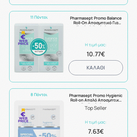
11 Πόντοι
Pharmasept Promo Balance
Roll-On Αποσμητικό Για
Ξηρές & Ευαίσθητες
Επιδερμίδες -50% Στο 2ο
Προϊόν
Η τιμή μας:
10.77€
ΚΑΛΑΘΙ
8 Πόντοι
Pharmasept Promo Hygienic
Roll-on Απαλό Αποσμητικό
Για Ευαίσθητες
Top Seller
Επιδερμίδες 2x50ml -50%
Στο 2ο Προϊόν
Η τιμή μας:
7.63€