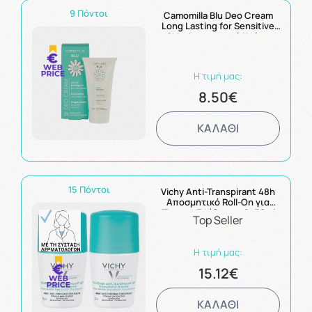
9 Πόντοι
Camomilla Blu Deo Cream
Long Lasting for Sensitive
Skin Αποσμητική Κρέμα
Σώματος Μακράς Διαρκείας
50ml
Η τιμή μας:
8.50€
ΚΑΛΑΘΙ
15 Πόντοι
Vichy Anti-Transpirant 48h
Αποσμητικό Roll-On για
Έντονη Εφίδρωση 2x50ml
Top Seller
Η τιμή μας:
15.12€
ΚΑΛΑΘΙ