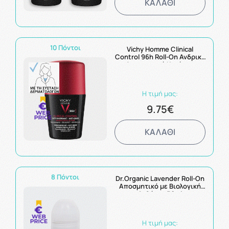
ΚΑΛΑΘΙ
10 Πόντοι
Vichy Homme Clinical
Control 96h Roll-On Ανδρικό
Αποσμητικό Κατά της
Υπερβολικής Εφίδρωσης
50ml
Η τιμή μας:
9.75€
ΚΑΛΑΘΙ
8 Πόντοι
Dr.Organic Lavender Roll-On
Αποσμητικό με Βιολογική
Λεβάντα 50ml
Η τιμή μας: