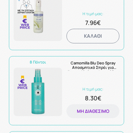
Η τιμή μας:
7.96€
ΚΑΛΑΘΙ
8 Πόντοι
Camomilla Blu Deo Spray
Αποσμητικό Σπρέι για
Άμεση Αίσθηση Φρεσκάδας
100ml
Η τιμή μας:
8.30€
ΜΗ ΔΙΑΘΈΣΙΜΟ