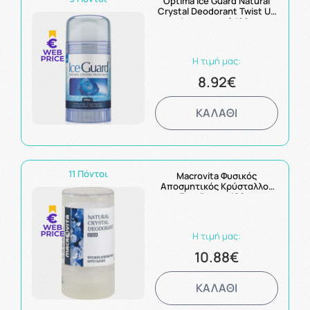
Optima Ice Guard Natural
Crystal Deodorant Twist Up
Αποσμητικό 120g
Η τιμή μας:
8.92€
ΚΑΛΑΘΙ
11 Πόντοι
Macrovita Φυσικός
Αποσμητικός Κρύσταλλος
Στικ Άοσμο 120gr
Η τιμή μας:
10.88€
ΚΑΛΑΘΙ