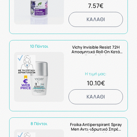
7.57€
ΚΑΛΑΘΙ
10 Πόντοι
Vichy Invisible Resist 72H
Αποσμητικό Roll-On Κατά
των Σημαδιών & της
Έντονης Εφίδρωσης 50ml
Η τιμή μας:
10.10€
ΚΑΛΑΘΙ
8 Πόντοι
Froika Antiperspirant Spray
Men Αντι-ιδρωτικό Σπρέυ
για Άνδρες 60ml