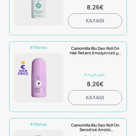
8.26€
ΚΑΛΑΘΙ
8 Πόντοι
Camomilla Blu Deo Roll On
Hair Retard Αποσμητικό με
Δράση Κατά της Τριχοφυϊας
50ml
Η τιμή μας:
8.26€
ΚΑΛΑΘΙ
8 Πόντοι
Camomilla Blu Deo Roll On
Sensitive Απαλό
Αποσμητικό για Ευαίσθητες