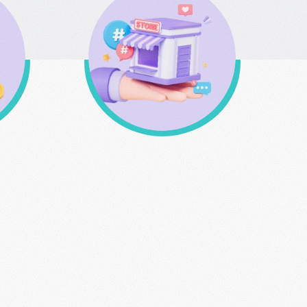
σης
Δυνατότητα παραλαβής
από το φυσικό μας
κατάστημα