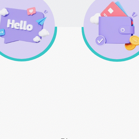
Καλέστε μας για
Σύστημα Επιβράβευ
παραγγελίες & για
κερδίστε πόντους
οιαδήποτε απορία σας
αγοράζοντας
213 0994 912