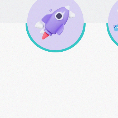
Δωρεάν μεταφορικά άνω
των 49 € εώς 3kg
οπ