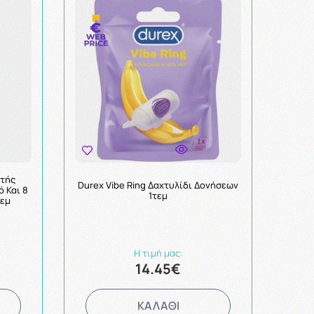
ητής
Durex Vibe Ring Δαχτυλίδι Δονήσεων
 Και 8
1τεμ
τεμ
Η τιμή μας:
14.45€
ΚΑΛΑΘΙ