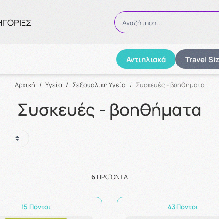
ΗΓΟΡΙΕΣ
Αναζήτηση...
Αντιηλιακά
Travel Si
Αναζήτηση
Αρχική
/
Υγεία
/
Σεξουαλική Υγεία
/
Συσκευές - βοηθήματα
Συσκευές - βοηθήματα
6
ΠΡΟΪΌΝΤΑ
15 Πόντοι
43 Πόντοι