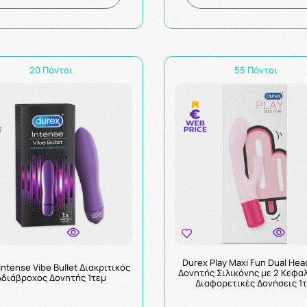
20 Πόντοι
55 Πόντοι
Durex Play Maxi Fun Dual Hea
Intense Vibe Bullet Διακριτικός
Δονητής Σιλικόνης με 2 Κεφαλ
Αδιάβροχος Δονητής 1τεμ
Διαφορετικές Δονήσεις 1