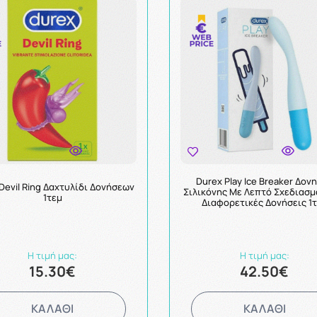
Durex Play Ice Breaker Δον
Devil Ring Δαχτυλίδι Δονήσεων
Σιλικόνης Με Λεπτό Σχεδιασμό
1τεμ
Διαφορετικές Δονήσεις 1
Η τιμή μας:
Η τιμή μας:
15.30€
42.50€
ΚΑΛΑΘΙ
ΚΑΛΑΘΙ