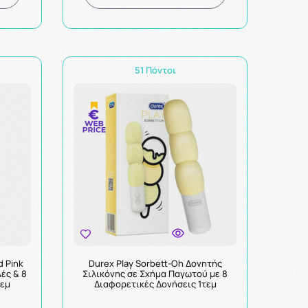
51 Πόντοι
d Pink
Durex Play Sorbett-Oh Δονητής
ές & 8
Σιλικόνης σε Σχήμα Παγωτού με 8
τεμ
Διαφορετικές Δονήσεις 1τεμ