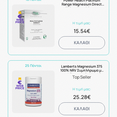
Power Health Platinum
Range Magnesium Direct
350mg Συμπλήρωμα
Διατροφής 30sticks
Η τιμή μας:
15.54€
ΚΑΛΑΘΙ
25 Πόντοι
Lamberts Magnesium 375
100% NRV Συμπλήρωμα με
τις 4 Σημαντικές Μορφές
Top Seller
Αλάτων του Μαγνησίου
180Tabs
Η τιμή μας:
25.28€
ΚΑΛΑΘΙ