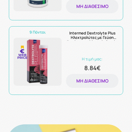
ΜΗ ΔΙΑΘΈΣΙΜΟ
9 Πόντοι
Intermed Dextrolyte Plus
Ηλεκτρολύτες με Γεύση
Βατόμουρο 20 αναβ. δισκία
Η τιμή μας:
8.84€
ΜΗ ΔΙΑΘΈΣΙΜΟ