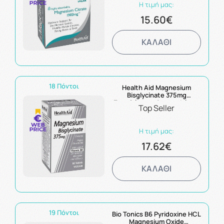
Η τιμή μας:
15.60€
ΚΑΛΑΘΙ
18 Πόντοι
Health Aid Magnesium
Bisglycinate 375mg
Συμπλήρωμα Διατροφής με
Top Seller
Μαγνήσιο & Βιταμίνη B6
60tabs
Η τιμή μας:
17.62€
ΚΑΛΑΘΙ
19 Πόντοι
Bio Tonics B6 Pyridoxine HCL
Magnesium Oxide