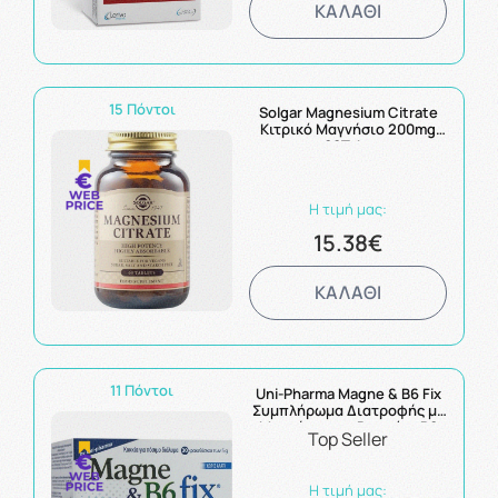
ΚΑΛΑΘΙ
15 Πόντοι
Solgar Magnesium Citrate
Κιτρικό Μαγνήσιο 200mg
60Tabs
Η τιμή μας:
15.38€
ΚΑΛΑΘΙ
11 Πόντοι
Uni-Pharma Magne & B6 Fix
Συμπλήρωμα Διατροφής με
Μαγνήσιο και Βιταμίνη Β6
Top Seller
με Γεύση Βατόμουρου 30
Φακελίσκοι
Η τιμή μας: