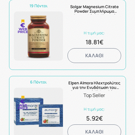
19 Πόντοι
Solgar Magnesium Citrate
Powder Συμπλήρωμα
Διατροφής Mε Κιτρικό
Μαγνήσιο Σε Σκόνη 108gr
Η τιμή μας:
18.81€
ΚΑΛΑΘΙ
6 Πόντοι
Elpen Almora Ηλεκτρολύτες
για την Ενυδάτωση του
Οργανισμού 12 Φακελάκια
Top Seller
Η τιμή μας:
5.92€
ΚΑΛΑΘΙ