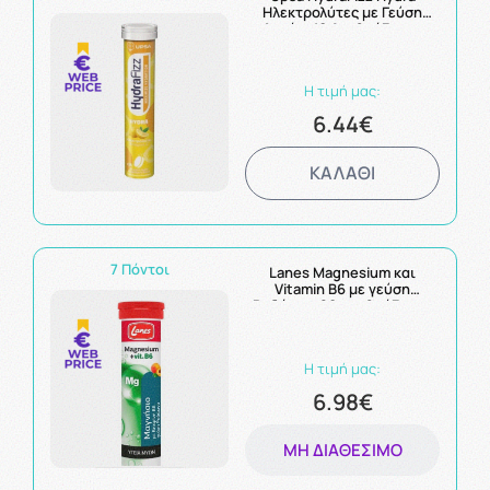
Ηλεκτρολύτες με Γεύση
Λεμόνι 16 Αναβράζοντα
Δισκία
Η τιμή μας:
6.44€
ΚΑΛΑΘΙ
7 Πόντοι
Lanes Magnesium και
Vitamin B6 με γεύση
Ροδάκινο 20 αναβράζοντα
δισκία
Η τιμή μας:
6.98€
ΜΗ ΔΙΑΘΈΣΙΜΟ