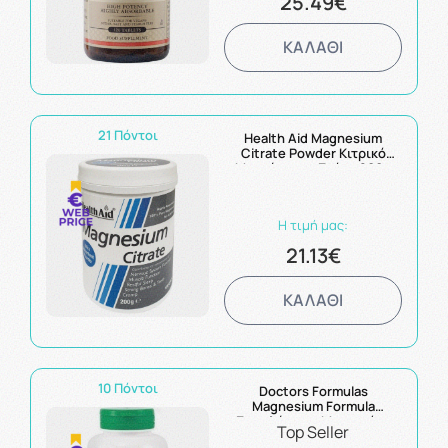
25.49€
ΚΑΛΑΘΙ
21 Πόντοι
Health Aid Magnesium
Citrate Powder Κιτρικό
Μαγνήσιο σε Σκόνη 200g
Η τιμή μας:
21.13€
ΚΑΛΑΘΙ
10 Πόντοι
Doctors Formulas
Magnesium Formula
Συμπλήρωμα Μαγνησίου
Top Seller
60Caps