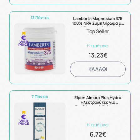
13 Πόντοι
Lamberts Magnesium 375
100% NRV Συμπλήρωμα με
τις 4 Σημαντικές Μορφές
Top Seller
Αλάτων του Μαγνησίου
60Tabs
Η τιμή μας:
13.23€
ΚΑΛΑΘΙ
7 Πόντοι
Elpen Almora Plus Hydro
Ηλεκτρολύτες για
Ενυδάτωση & Ενίσχυση
Ανοσοποιητικού με Γεύση
Λεμόνι 20αναβρ.δισκία
Η τιμή μας:
6.72€