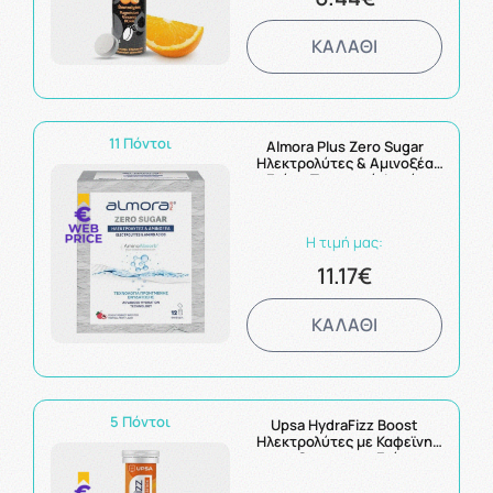
ΚΑΛΑΘΙ
11 Πόντοι
Almora Plus Zero Sugar
Ηλεκτρολύτες & Αμινοξέα
σε Γεύση Τροπικού Φρούτου
12 φακελίσκοι
Η τιμή μας:
11.17€
ΚΑΛΑΘΙ
5 Πόντοι
Upsa HydraFizz Boost
Ηλεκτρολύτες με Καφεϊνη
και Guarana με Γεύση
Πορτοκάλι 16 Αναβράζοντα
Δισκία