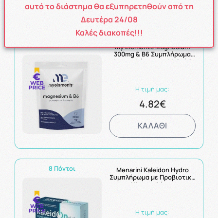
ΚΑΛΑΘΙ
αυτό το διάστημα θα εξυπηρετηθούν από τη
Δευτέρα 24/08
Καλές διακοπές!!!
5 Πόντοι
My Elements Magnesium
300mg & B6 Συμπλήρωμα
Διατροφής για το Μυϊκό &
Νευρικό Σύστημα 10
Αναβράζοντες Ταμπλέτες με
Γεύση Λεμόνι
Η τιμή μας:
4.82€
ΚΑΛΑΘΙ
8 Πόντοι
Menarini Kaleidon Hydro
Συμπλήρωμα με Προβιοτικό
και Ηλεκτρολύτες για
Καταπολέμηση της
Αφυδάτωσης από
Γαστρεντερίτιδα, 12φακ.
Η τιμή μας: