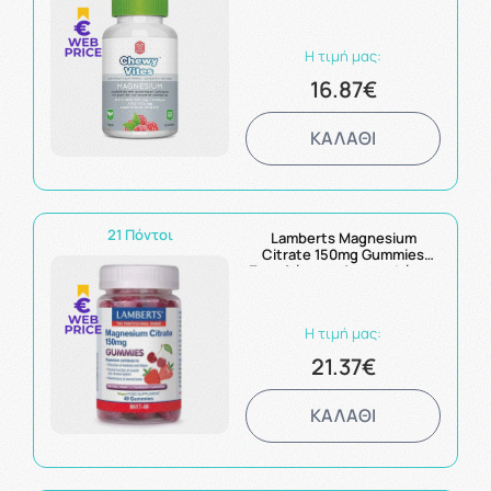
Κιτρικής Μορφής με Γεύση
Κόκκινων Μούρων 60
Ζελεδάκια
Η τιμή μας:
16.87€
ΚΑΛΑΘΙ
21 Πόντοι
Lamberts Magnesium
Citrate 150mg Gummies
Συμπλήρωμα Διατροφής με
Κιτρικό Μαγνήσιο 40
ζελεδάκια
Η τιμή μας:
21.37€
ΚΑΛΑΘΙ