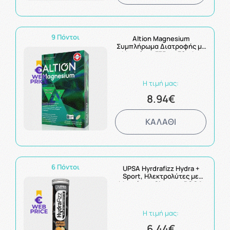
9 Πόντοι
Altion Magnesium
Συμπλήρωμα Διατροφής με
Μαγνήσιο 375mg 30tabs
Η τιμή μας:
8.94€
ΚΑΛΑΘΙ
6 Πόντοι
UPSA Hyrdrafizz Hydra +
Sport, Ηλεκτρολύτες με
Μαγνήσιο, Ginseng, BCCA
και Βιταμίνη C με Γεύση
Πορτοκάλι 16 αναβράζοντα
δισκία
Η τιμή μας:
6.44€