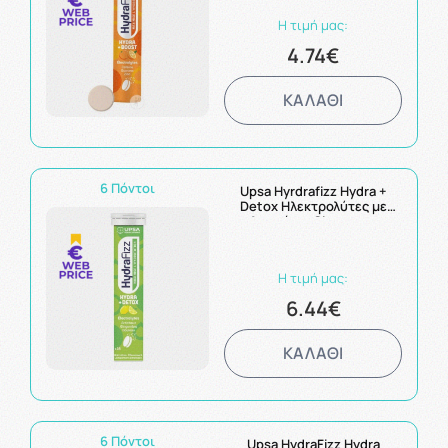
Η τιμή μας:
4.74€
ΚΑΛΑΘΙ
6 Πόντοι
Upsa Hyrdrafizz Hydra +
Detox Ηλεκτρολύτες με
Αγκινάρα, Ginger και
Σημύδα με Γεύση Λεμόνι 16
αναβράζοντα δισκία
Η τιμή μας:
6.44€
ΚΑΛΑΘΙ
6 Πόντοι
Upsa HydraFizz Hydra