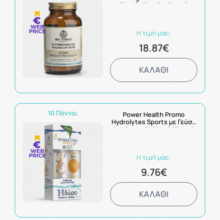
Πυριδοξίνη Για Σωστή
Λειτουργία Σακχάρων,
Λιπών και Πρωτεϊνών
425mg 90caps
Η τιμή μας:
18.87€
ΚΑΛΑΘΙ
10 Πόντοι
Power Health Promo
Hydrolytes Sports με Γεύση
Λεμόνι με Στέβια 20Tabs &
Δώρο Vitamin C 500mg
20Tabs
Η τιμή μας:
9.76€
ΚΑΛΑΘΙ