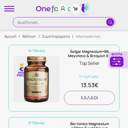
Αναζήτηση...
Αρχική
/
Άθληση
/
Συμπληρώματα
/
Ηλεκτρολύτες
Αναζήτηση
14 Πόντοι
Solgar Magnesium+B6
ΦΊΛΤΡΑ
Μαγνήσιο & Βιταμίνη Β6
100Tabs
Top Seller
Η τιμή μας:
13.53€
ΚΑΛΑΘΙ
17 Πόντοι
Bio tonics Magnesium