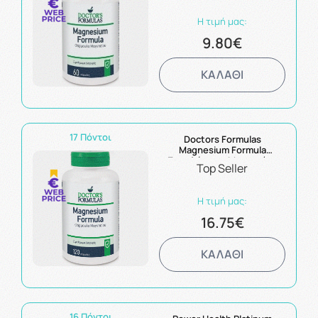
Η τιμή μας:
9.80€
ΚΑΛΑΘΙ
17 Πόντοι
Doctors Formulas
Magnesium Formula
Συμπλήρωμα Μαγνησίου
Top Seller
120Caps
Η τιμή μας:
16.75€
ΚΑΛΑΘΙ
16 Πόντοι