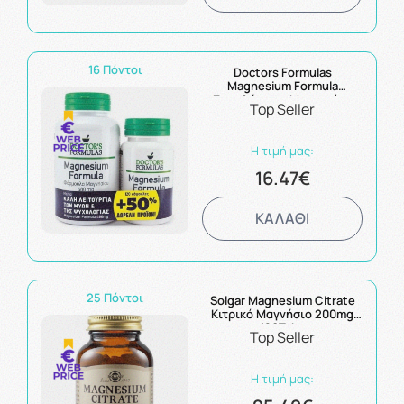
16 Πόντοι
Doctors Formulas
Magnesium Formula
Συμπλήρωμα Μαγνησίου
Top Seller
120Caps και δώρο Doctors
Formulas Magnesium
Formula Συμπλήρωμα
Η τιμή μας:
Μαγνησίου 60caps
16.47€
ΚΑΛΑΘΙ
25 Πόντοι
Solgar Magnesium Citrate
Κιτρικό Μαγνήσιο 200mg
120Tabs
Top Seller
Η τιμή μας: