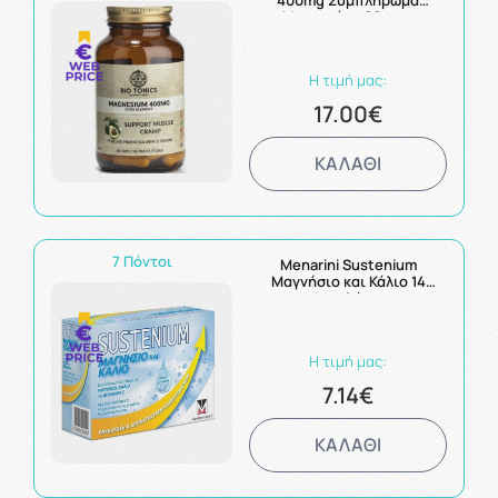
400mg Συμπλήρωμα
Μαγνησίου 60caps
Η τιμή μας:
17.00€
ΚΑΛΑΘΙ
7 Πόντοι
Menarini Sustenium
Μαγνήσιο και Κάλιο 14
φακελάκια
Η τιμή μας:
7.14€
ΚΑΛΑΘΙ