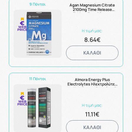
9 Πόντοι
Agan Magnesium Citrate
2100mg Time Release
Tablets Συμπλήρωμα
Μαγνησίου 30 δισκία
Η τιμή μας:
8.64€
ΚΑΛΑΘΙ
11 Πόντοι
Almora Energy Plus
Electrolytes Ηλεκτρολύτες
με Καφεϊνη και Βιταμίνες Β
για Ενέργεια 25
αναβράζοντα δισκία
Η τιμή μας:
11.11€
ΚΑΛΑΘΙ