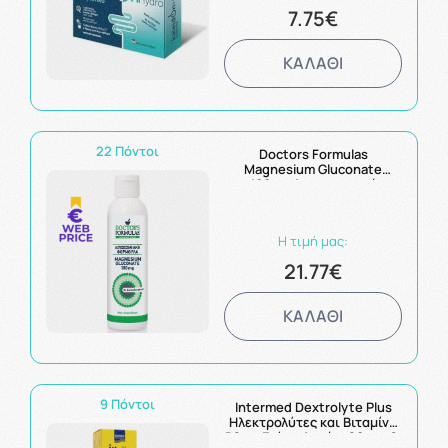
7.75€
ΚΑΛΑΘΙ
22 Πόντοι
Doctors Formulas
Magnesium Gluconate
100mg Λιποσωμιακή
Φόρμουλα 225ml
Η τιμή μας:
21.77€
ΚΑΛΑΘΙ
9 Πόντοι
Intermed Dextrolyte Plus
Ηλεκτρολύτες και Βιταμίνη
B2 με Γεύση Λεμόνι 20 αναβ.