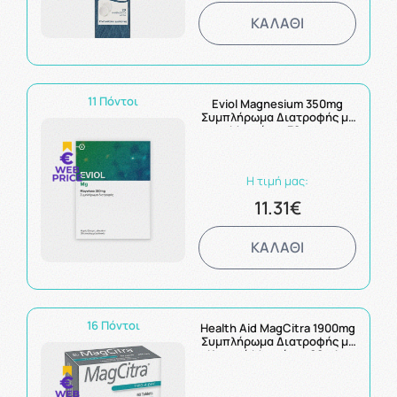
ΚΑΛΑΘΙ
11 Πόντοι
Eviol Magnesium 350mg
Συμπλήρωμα Διατροφής με
Μαγνήσιο 30caps
Η τιμή μας:
11.31€
ΚΑΛΑΘΙ
16 Πόντοι
Health Aid MagCitra 1900mg
Συμπλήρωμα Διατροφής με
Κιτρικό Μαγνήσιο 60tabs