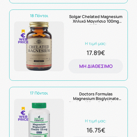
18 Πόντοι
Solgar Chelated Magnesium
Χηλικό Μαγνήσιο 100mg
100Tabs
Η τιμή μας:
17.89€
ΜΗ ΔΙΑΘΈΣΙΜΟ
17 Πόντοι
Doctors Formulas
Magnesium Bisglycinate
Chelate 125mg Συμπλήρωμα
Διγλυκινικού Μαγνησίου
90caps
Η τιμή μας:
16.75€