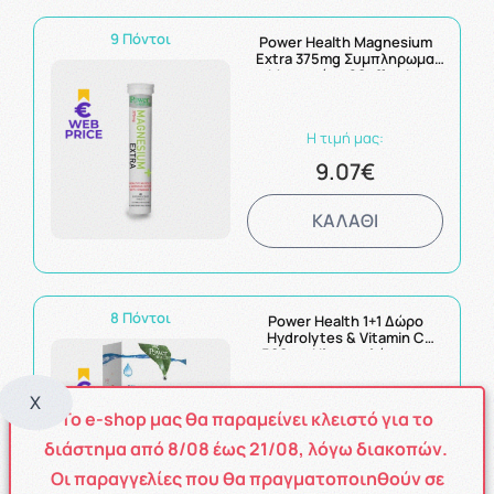
9 Πόντοι
Power Health Magnesium
Extra 375mg Συμπληρωμα
Μαγνησίου 20eff. tabs
Η τιμή μας:
9.07€
ΚΑΛΑΘΙ
8 Πόντοι
Power Health 1+1 Δώρο
Hydrolytes & Vitamin C
500mg Ηλεκτρολύτες με
Στέβια & Βιταμίνη C 2 x 20
Αναβράζοντα Δισκία
X
Το e-shop μας θα παραμείνει κλειστό για το
Η τιμή μας:
8.37€
διάστημα από
8
/08
έως
21/08
, λόγω διακοπών.
Οι παραγγελίες που θα πραγματοποιηθούν σε