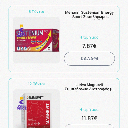
8 Πόντοι
Menarini Sustenium Energy
Sport Συμπλήρωμα
Διατροφής Με Γεύση
Πορτοκάλι 10 Φακελάκια
Η τιμή μας:
7.87€
ΚΑΛΑΘΙ
12 Πόντοι
Leriva Magnevit
Συμπλήρωμα Διατροφής με
Μαγνήσιο & Βιταμίνες B6 &
E 30caps
Η τιμή μας:
11.87€