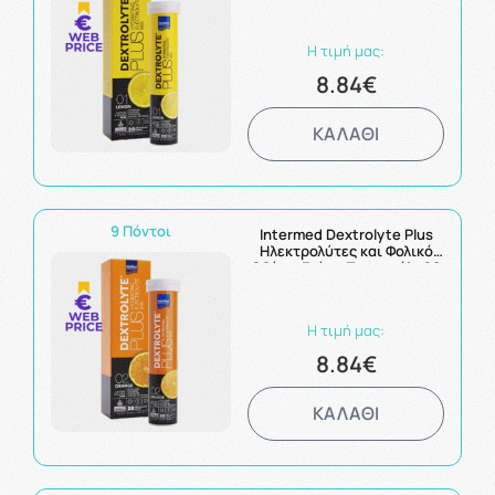
δισκία
Η τιμή μας:
8.84€
ΚΑΛΑΘΙ
9 Πόντοι
Intermed Dextrolyte Plus
Ηλεκτρολύτες και Φολικό
Οξύ με Γεύση Πορτοκάλι 20
αναβ. δισκία
Η τιμή μας:
8.84€
ΚΑΛΑΘΙ