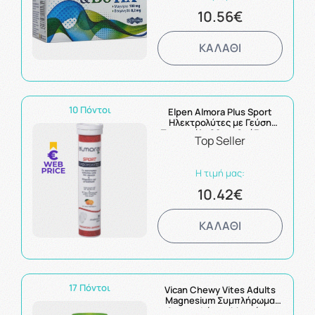
10.56€
ΚΑΛΑΘΙ
10 Πόντοι
Elpen Almora Plus Sport
Ηλεκτρολύτες με Γεύση
Πορτοκάλι 20αναβράζοντα
Top Seller
δισκία
Η τιμή μας:
10.42€
ΚΑΛΑΘΙ
17 Πόντοι
Vican Chewy Vites Adults
Magnesium Συμπλήρωμα
Διατροφής με Μαγνήσιο