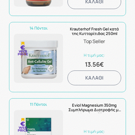
ΚΑΛΑΘΙ
14 Πόντοι
Krauterhof Fresh Gel κατά
της Κυτταρίτιδας 250ml
Top Seller
Η τιμή μας:
13.56€
ΚΑΛΑΘΙ
11 Πόντοι
Eviol Magnesium 350mg
Συμπλήρωμα Διατροφής με
Μαγνήσιο 30caps
Η τιμή μας: