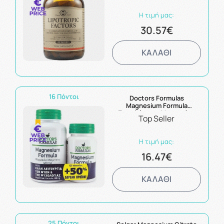
Η τιμή μας:
30.57€
ΚΑΛΑΘΙ
16 Πόντοι
Doctors Formulas
Magnesium Formula
Συμπλήρωμα Μαγνησίου
Top Seller
120Caps και δώρο Doctors
Formulas Magnesium
Formula Συμπλήρωμα
Η τιμή μας:
Μαγνησίου 60caps
16.47€
ΚΑΛΑΘΙ
25 Πόντοι