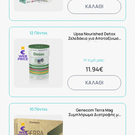
ΚΑΛΑΘΙ
12 Πόντοι
Upsa Nourished Detox
Ζελεδάκια για Αποτοξίνωση
με Εκχύλισμα
Γαϊδουράγκαθου 30
gummies
Η τιμή μας:
11.94€
ΚΑΛΑΘΙ
10 Πόντοι
Genecom Terra Mag
Συμπλήρωμα Διατροφής με
Μαγνήσιο και Bιταμίνη Β6
για την Καλή Υγεία
Νευρικού και Μυϊκού
Συστήματος 30 tabs