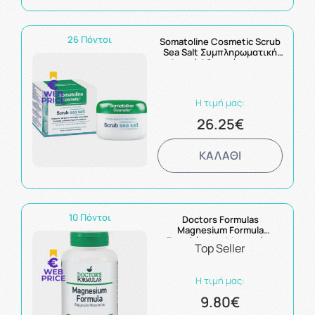
26 Πόντοι
Somatoline Cosmetic Scrub
Sea Salt Συμπληρωματική
Αγωγή Αδυνατίσματος,
Απολέπιση Σώματος 350ml
Η τιμή μας:
26.25€
ΚΑΛΑΘΙ
10 Πόντοι
Doctors Formulas
Magnesium Formula
Συμπλήρωμα Μαγνησίου
Top Seller
60Caps
Η τιμή μας:
9.80€