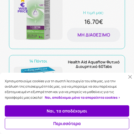
Η τιμή μας:
16.70€
ΜΗ ΔΙΑΘΈΣΙΜΟ
14 Πόντοι
Health Aid Aquaflow Φυτικό
Διουρητικό 60Tabs
Χρησιμοποιούμε cookies για τη σωστή λειτουργία του site μας, για την
ανάλυση της επισκεψιμότητάς μας, για να μπορούμε να σου παρέχουμε
Η τιμή μας:
εξατομικευμένη εξυπηρέτηση και για να μπορείς να μαθαίνεις για τις
14.40€
προσφορές μας εύκολα!
Ναι, αποδέχομαι μόνο τα απαραίτητα cookies >
ΜΗ ΔΙΑΘΈΣΙΜΟ
Ναι, τα αποδέχομαι
Περισσότερα