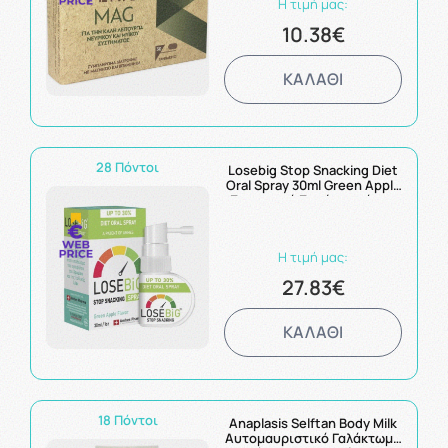
Η τιμή μας:
10.38€
ΚΑΛΑΘΙ
28 Πόντοι
Losebig Stop Snacking Diet
Oral Spray 30ml Green Apple
Στοματικό Σπρέυ κατά της
Λιγούρας
Η τιμή μας:
27.83€
ΚΑΛΑΘΙ
18 Πόντοι
Anaplasis Selftan Body Milk
Αυτομαυριστικό Γαλάκτωμα