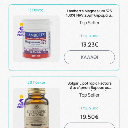
13 Πόντοι
Lamberts Magnesium 375
100% NRV Συμπλήρωμα με
τις 4 Σημαντικές Μορφές
Top Seller
Αλάτων του Μαγνησίου
60Tabs
Η τιμή μας:
13.23€
ΚΑΛΑΘΙ
20 Πόντοι
Solgar Lipotropic Factors
Διατήρηση Βάρους σε
Φυσιολογικά Επίπεδα
Top Seller
50Tabs
Η τιμή μας:
19.50€