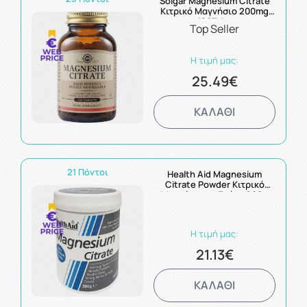
Solgar Magnesium Citrate
Κιτρικό Μαγνήσιο 200mg
120Tabs
Top Seller
Η τιμή μας:
25.49€
ΚΑΛΑΘΙ
21 Πόντοι
Health Aid Magnesium
Citrate Powder Κιτρικό
Μαγνήσιο σε Σκόνη 200g
Η τιμή μας:
21.13€
ΚΑΛΑΘΙ