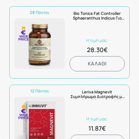
28 Πόντοι
Bio Tonics Fat Controller
Sphaeranthus Indicus Για
Λιποτροπική Δράση &
Απώλεια Βάρους 400mg
90caps
Η τιμή μας:
28.30€
ΚΑΛΑΘΙ
12 Πόντοι
Leriva Magnevit
Συμπλήρωμα Διατροφής με
Μαγνήσιο & Βιταμίνες B6 &
E 30caps
Η τιμή μας:
11.87€