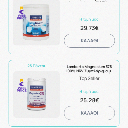
Απορρόφησης 180 Tabs
Η τιμή μας:
29.73€
ΚΑΛΑΘΙ
25 Πόντοι
Lamberts Magnesium 375
100% NRV Συμπλήρωμα με
τις 4 Σημαντικές Μορφές
Top Seller
Αλάτων του Μαγνησίου
180Tabs
Η τιμή μας:
25.28€
ΚΑΛΑΘΙ