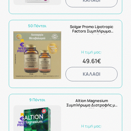
50 Πόντοι
Solgar Promo Lipotropic
Factors Συμπλήρωμα
Διατροφής Για Το
Μεταβολισμό Του Λίπους &
Τον Έλεγχο Του Βάρους
100tabs+50 tabs
Η τιμή μας:
49.61€
ΚΑΛΑΘΙ
9 Πόντοι
Altion Magnesium
Συμπλήρωμα Διατροφής με
Μαγνήσιο 375mg 30tabs
Η τιμή μας: