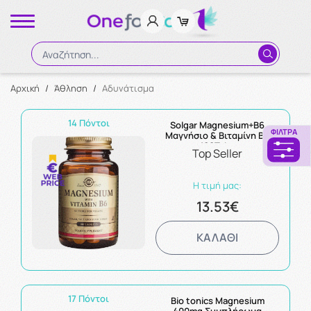
Αναζήτηση...
Αρχική
/
Άθληση
/
Αδυνάτισμα
Αναζήτηση
14 Πόντοι
Solgar Magnesium+B6
ΦΊΛΤΡΑ
Μαγνήσιο & Βιταμίνη Β6
100Tabs
Top Seller
Η τιμή μας:
13.53€
ΚΑΛΑΘΙ
17 Πόντοι
Bio tonics Magnesium