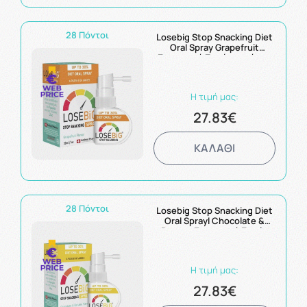
28 Πόντοι
Losebig Stop Snacking Diet
Oral Spray Grapefruit
Στοματικό Σπρέυ κατά της
Λιγούρας 30ml
Η τιμή μας:
27.83€
ΚΑΛΑΘΙ
28 Πόντοι
Losebig Stop Snacking Diet
Oral Sprayl Chocolate &
Banana Στοματικό Σπρέυ
κατά της Λιγούρας 30ml
Η τιμή μας:
27.83€