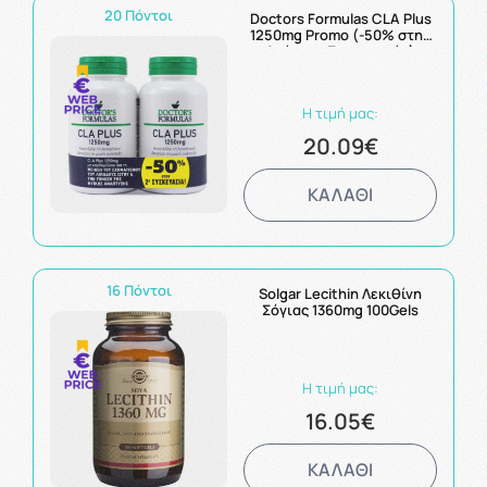
20 Πόντοι
Doctors Formulas CLA Plus
1250mg Promo (-50% στην
Δεύτερη Συσκευασία)
Αδυνάτισμα Και Μυϊκή
Ανάπτυξη 2x60 Μαλακές
Κάψουλες
Η τιμή μας:
20.09€
ΚΑΛΑΘΙ
16 Πόντοι
Solgar Lecithin Λεκιθίνη
Σόγιας 1360mg 100Gels
Η τιμή μας:
16.05€
ΚΑΛΑΘΙ