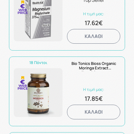
Top Seller
Μαγνήσιο & Βιταμίνη B6
60tabs
Η τιμή μας:
17.62€
ΚΑΛΑΘΙ
18 Πόντοι
Bio Tonics Bioss Organic
Moringa Extract
Συμπλήρωμα
Αντιοξειδωτικό για Υγιές
Δέρμα, Μαλλιά και για την
Ευεξία του Οργανισμού
Η τιμή μας:
60caps
17.85€
ΚΑΛΑΘΙ