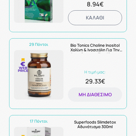
8.94€
ΚΑΛΑΘΙ
29 Πόντοι
Bio Tonics Choline Inositol
Χολίνη & Ινοσιτόλη Για Την
Απομάκρυνση Του Λίπους
Από Το Ήπαρ 500mg 90caps
Η τιμή μας:
29.33€
ΜΗ ΔΙΑΘΈΣΙΜΟ
17 Πόντοι
Superfoods Slimdetox
Αδυνάτισμα 300ml