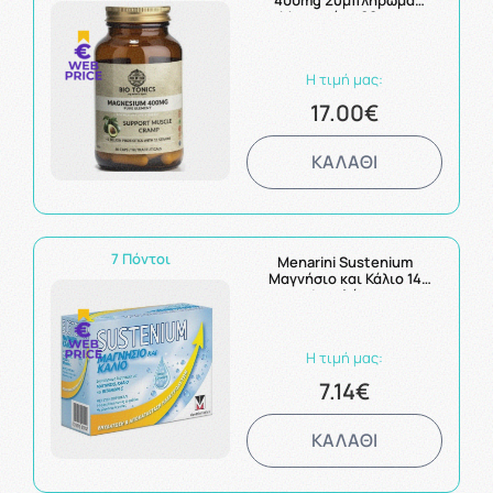
400mg Συμπλήρωμα
Μαγνησίου 60caps
Η τιμή μας:
17.00€
ΚΑΛΑΘΙ
7 Πόντοι
Menarini Sustenium
Μαγνήσιο και Κάλιο 14
φακελάκια
Η τιμή μας:
7.14€
ΚΑΛΑΘΙ