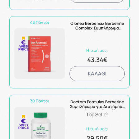
43 Πόντοι
Olonea Berbemax Berberine
Complex Συμπλήρωμα
Αδυνατίσματος 30
κάψουλες
Η τιμή μας:
43.34€
ΚΑΛΑΘΙ
30 Πόντοι
Doctors Formulas Berberine
Συμπλήρωμα για Διατήρηση
Φυσιολογικών Επιπέδων
Top Seller
Γλυκόζης, Χοληστερόλης και
Τριγλυκεριδίων 60caps
Η τιμή μας:
29.50€