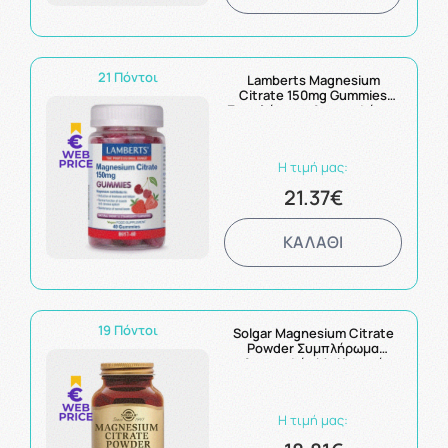
21 Πόντοι
Lamberts Magnesium
Citrate 150mg Gummies
Συμπλήρωμα Διατροφής με
Κιτρικό Μαγνήσιο 40
ζελεδάκια
Η τιμή μας:
21.37€
ΚΑΛΑΘΙ
19 Πόντοι
Solgar Magnesium Citrate
Powder Συμπλήρωμα
Διατροφής Mε Κιτρικό
Μαγνήσιο Σε Σκόνη 108gr
Η τιμή μας: