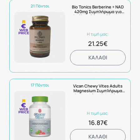
21 Πόντοι
Bio Tonics Berberine + NAD
420mg Συμπλήρωμα για
Απώλεια Βάρους 30 vegan
κάψουλες
Η τιμή μας:
21.25€
ΚΑΛΑΘΙ
17 Πόντοι
Vican Chewy Vites Adults
Magnesium Συμπλήρωμα
Διατροφής με Μαγνήσιο
Κιτρικής Μορφής με Γεύση
Κόκκινων Μούρων 60
Ζελεδάκια
Η τιμή μας:
16.87€
ΚΑΛΑΘΙ