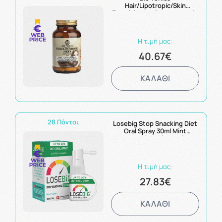
Hair/Lipotropic/Skin
Συμπλήρωμα Λιποτροπικής
Φόρμουλας με Αμινοξέα,
Κολλαγόνο, Υαλουρονικό
Οξύ για την Υγεία των
Η τιμή μας:
Μαλλιών, Δέρματος και
Διαχείριση Βάρους 90caps
40.67€
ΚΑΛΑΘΙ
28 Πόντοι
Losebig Stop Snacking Diet
Oral Spray 30ml Mint
Στοματικό Σπρέυ κατά της
Λιγούρας
Η τιμή μας:
27.83€
ΚΑΛΑΘΙ