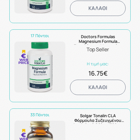
ΚΑΛΑΘΙ
17 Πόντοι
Doctors Formulas
Magnesium Formula
Συμπλήρωμα Μαγνησίου
Top Seller
120Caps
Η τιμή μας:
16.75€
ΚΑΛΑΘΙ
33 Πόντοι
Solgar Tonalin CLA
Φόρμουλα Συζευγμένου
Λινολεϊκού Οξέος 1300mg
60Gels