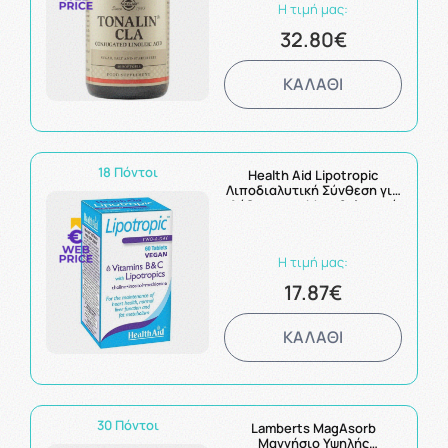
Η τιμή μας:
32.80€
ΚΑΛΑΘΙ
18 Πόντοι
Health Aid Lipotropic
Λιποδιαλυτική Σύνθεση για
Αύξηση του Μεταβολισμού
60Tabs
Η τιμή μας:
17.87€
ΚΑΛΑΘΙ
30 Πόντοι
Lamberts MagAsorb
Μαγνήσιο Υψηλής