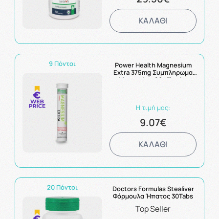
ΚΑΛΑΘΙ
9 Πόντοι
Power Health Magnesium
Extra 375mg Συμπληρωμα
Μαγνησίου 20eff. tabs
Η τιμή μας:
9.07€
ΚΑΛΑΘΙ
20 Πόντοι
Doctors Formulas Stealiver
Φόρμουλα Ήπατος 30Tabs
Top Seller