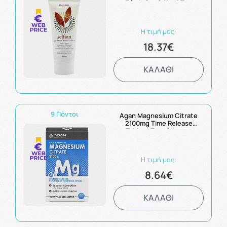
Σύσφιξης & Κατά Του
Φλοιού Πορτοκαλιού 150ml
Η τιμή μας:
18.37€
ΚΑΛΑΘΙ
9 Πόντοι
Agan Magnesium Citrate
2100mg Time Release
Tablets Συμπλήρωμα
Μαγνησίου 30 δισκία
Η τιμή μας:
8.64€
ΚΑΛΑΘΙ