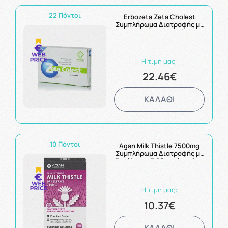
22 Πόντοι
Erbozeta Zeta Cholest
Συμπλήρωμα Διατροφής με
Berberis και Γαϊδουράγκαθο
για την Υγεία του Ήπατος
και το Μεταβολισμό των
Λιπιδίων 30caps
Η τιμή μας:
22.46€
ΚΑΛΑΘΙ
10 Πόντοι
Agan Milk Thistle 7500mg
Συμπλήρωμα Διατροφής με
Εκχύλισμα Γαϊδουράγκαθου
για Αποτοξίνωση και Καλή
Ηπατική Λειτουργία 30
Ταμπλέτες
Η τιμή μας:
10.37€
ΚΑΛΑΘΙ