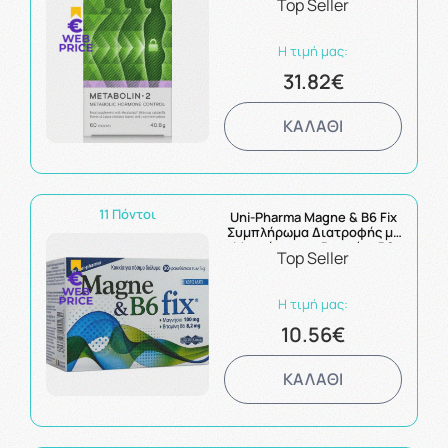
Top Seller
Η τιμή μας:
31.82€
ΚΑΛΑΘΙ
11 Πόντοι
Uni-Pharma Magne & B6 Fix
Συμπλήρωμα Διατροφής με
Μαγνήσιο και Βιταμίνη Β6
Top Seller
με Γεύση Βατόμουρου 30
Φακελίσκοι
Η τιμή μας:
10.56€
ΚΑΛΑΘΙ