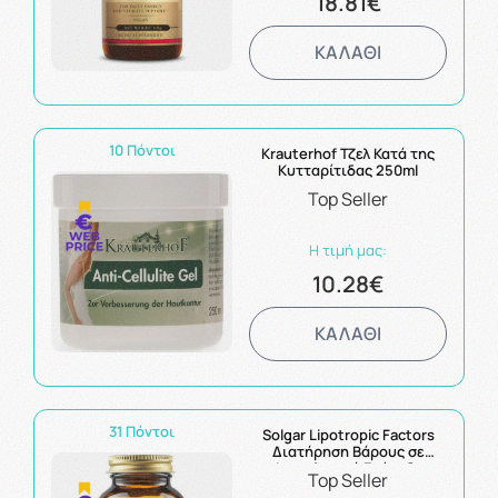
18.81€
ΚΑΛΑΘΙ
10 Πόντοι
Krauterhof Τζελ Κατά της
Κυτταρίτιδας 250ml
Top Seller
Η τιμή μας:
10.28€
ΚΑΛΑΘΙ
31 Πόντοι
Solgar Lipotropic Factors
Διατήρηση Βάρους σε
Φυσιολογικά Επίπεδα
Top Seller
100Tabs