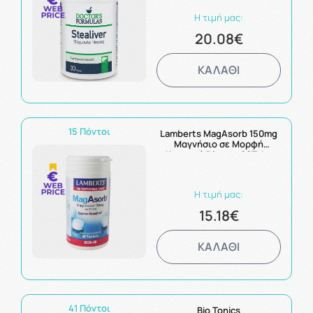
Η τιμή μας:
20.08€
ΚΑΛΑΘΙ
15 Πόντοι
Lamberts MagAsorb 150mg
Μαγνήσιο σε Μορφή
Κιτρικού Άλατος 60Tabs
Η τιμή μας:
15.18€
ΚΑΛΑΘΙ
41 Πόντοι
Bio Tonics