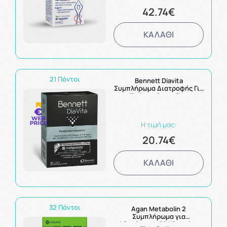
42.74€
ΚΑΛΑΘΙ
21 Πόντοι
Bennett Diavita
Συμπλήρωμα Διατροφής Για
Τη Διαχείριση Των
Επιπέδων Γλυκόζης Στο
Αίμα 30 δισκία
Η τιμή μας:
20.74€
ΚΑΛΑΘΙ
32 Πόντοι
Agan Metabolin 2
Συμπλήρωμα για
Αδυνάτισμα 60 Κάψουλες