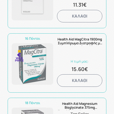
11.31€
ΚΑΛΑΘΙ
16 Πόντοι
Health Aid MagCitra 1900mg
Συμπλήρωμα Διατροφής με
Κιτρικό Μαγνήσιο 60tabs
Η τιμή μας:
15.60€
ΚΑΛΑΘΙ
18 Πόντοι
Health Aid Magnesium
Bisglycinate 375mg
Συμπλήρωμα Διατροφής με