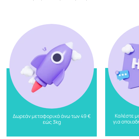
Καλέστε μ
Δωρεάν μεταφορικά άνω των 49 €
για οποιαδ
εώς 3kg