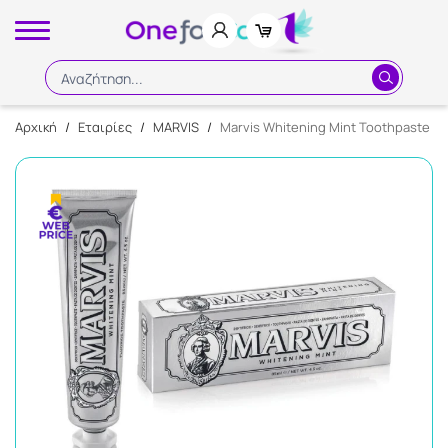
Αναζήτηση...
Αρχική
/
Εταιρίες
/
MARVIS
/
Marvis Whitening Mint Toothpaste 
Αναζήτηση