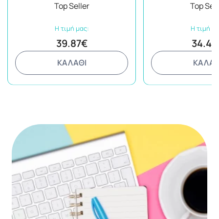
Περιποίησης
Cream+Extra Calm C
Top Seller
Top Sell
Detergent+Dishwash+
Η τιμή μας:
Η τιμή μα
39.87€
34.49
ΚΑΛΑΘΙ
ΚΑΛΑΘ